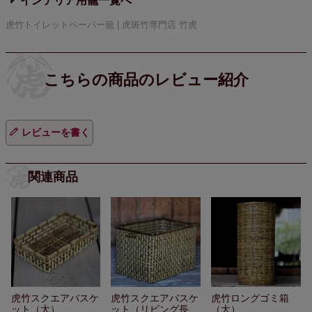
インテリア用籠
虎竹トイレットペーパー籠 | 虎斑竹専門店 竹虎
レビューを書く
関連商品
虎竹スクエアバスケ
虎竹スクエアバスケ
虎竹ロングゴミ箱
ット（大）
ット（リビング長
（大）