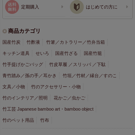
定期購入
はじめての方に
商品カテゴリ
国産竹炭
竹酢液
竹箸／カトラリー／竹弁当箱
キッチン道具
せいろ
国産竹ざる
国産竹籠
竹手提げかごバッグ
竹皮草履 ／スリッパ ／下駄
青竹踏み／孫の手／耳かき
竹垣／竹材／縁台／すのこ
文具／小物
竹のアクセサリー・小物
竹のインテリア／照明
花かご／虫かご
竹工芸 Japanese bamboo art・bamboo object
竹のペット用品
竹布