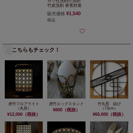
カリ性洗剤
竹洗剤
竹炭洗剤 香害対策
販売価格
¥
1,540
税込
こちらもチェック！
虎竹フロアライト
虎竹エッグスタンド
竹丸窓 結び
（丸筒）
（73cm）
¥800（税抜）
¥12,000（税抜）
¥65,000（税抜）