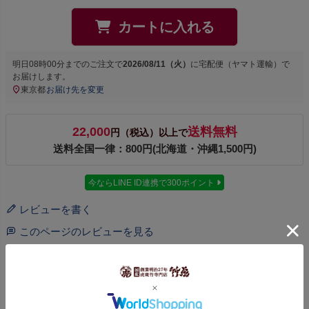
カートに入れる
明日
08時00分
までのご注文で
2026/08/11（火）
に
宅配便（ヤマト運輸）
で
お届けします。
東京都
お届け先を変更
22,000
送料無料
円（税込）以上で
送料全国一律：800円(北海道・沖縄1,500円)
今ならLINE ID連携で300ポイント
レビューを書く
このページのレビューを見る
商品についてのお問い合わせ