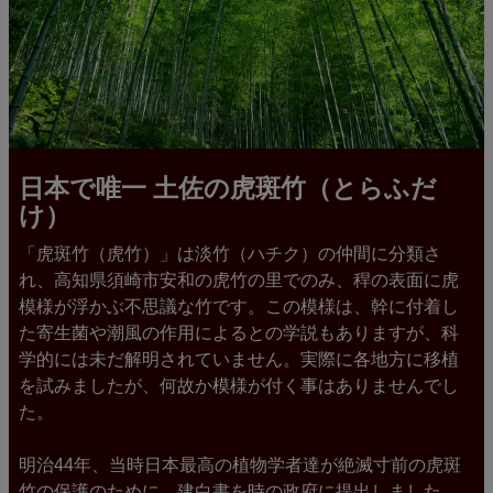
日本で唯一 土佐の虎斑竹（とらふだ
け）
「虎斑竹（虎竹）」は淡竹（ハチク）の仲間に分類さ
れ、高知県須崎市安和の虎竹の里でのみ、稈の表面に虎
模様が浮かぶ不思議な竹です。この模様は、幹に付着し
た寄生菌や潮風の作用によるとの学説もありますが、科
学的には未だ解明されていません。実際に各地方に移植
を試みましたが、何故か模様が付く事はありませんでし
た。
明治44年、当時日本最高の植物学者達が絶滅寸前の虎斑
竹の保護のために、建白書を時の政府に提出しました。