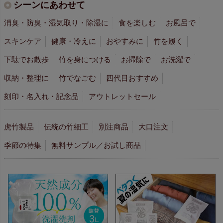
シーンにあわせて
消臭・防臭・湿気取り・除湿に
食を楽しむ
お風呂で
スキンケア
健康・冷えに
おやすみに
竹を履く
下駄でお散歩
竹を身につける
お掃除で
お洗濯で
収納・整理に
竹でなごむ
四代目おすすめ
刻印・名入れ・記念品
アウトレットセール
虎竹製品
伝統の竹細工
別注商品
大口注文
季節の特集
無料サンプル／お試し商品