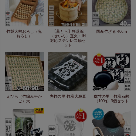
竹製大根おろし（鬼
【蒸とら】杉蒸篭
国産竹ざる 40cm
おろし）
（せいろ）直火・IH
対応ステンレス鍋セ
ット
えびら（竹編み平か
虎竹の里 竹炭大粒豆
虎竹の里 竹炭石鹸
ご）大
（100g）3個セット