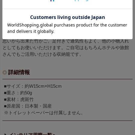
Pin it
商品説明
虎竹トイレットペーパ籠はトイレ収納をお洒落にしたいという
思いから出来た竹かご。足付きで通気性もよく、他の小物入れ
としてもお使いいただけます。ご自宅はもちろんホテルや旅館
さんでもご活用いただける収納籠です。
詳細情報
■サイズ：約W15cm×H15cm
■重さ：約50g
■素材：虎斑竹
■原産国：日本製・国産
※トイレットペーパーは付属しません。