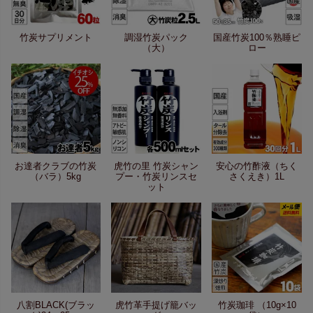
竹炭サプリメント
調湿竹炭パック
国産竹炭100％熟睡ピ
（大）
ロー
お達者クラブの竹炭
虎竹の里 竹炭シャン
安心の竹酢液（ちく
（バラ）5kg
プー・竹炭リンスセ
さくえき）1L
ット
八割BLACK(ブラッ
虎竹革手提げ籠バッ
竹炭珈琲 （10g×10