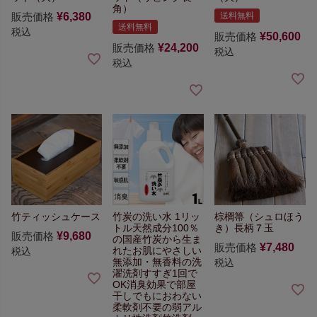
角）
販売価格
¥
6,380
送料無料
送料無料
税込
販売価格
¥
50,600
販売価格
¥
24,200
税込
税込
竹ティッシュケース
竹炭の洗い水 1リッ
棕櫚箒（シュロほう
トル
天然成分100％
き）長柄７玉
販売価格
¥
9,680
の国産竹炭から生ま
販売価格
¥
7,480
れた
お肌にやさしい
税込
無添加・無香料の洗
税込
濯洗剤
すすぎ1回で
OK
消臭効果で部屋
干しでもにおわない
柔軟剤不要の弱アル