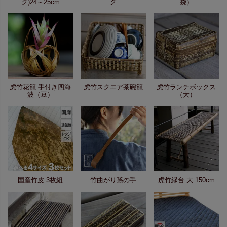
ク)24～25cm
グ
袋）
虎竹花籠 手付き四海
虎竹スクエア茶碗籠
虎竹ランチボックス
波（豆）
（大）
国産竹皮 3枚組
竹曲がり孫の手
虎竹縁台 大 150cm