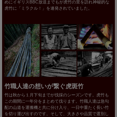
めにイギリスBBC放送までもが虎竹の里を訪れ神秘的な
虎竹に「ミラクル！」を連発されていました。
竹職人達の想いが繋ぐ虎斑竹
竹は秋から１月下旬までが伐採のシーズンです。虎竹も
この期間に一年分をまとめて伐ります。竹職人達は急勾
配の山道を運搬機と共に分け入り、一日中重たく長い竹
を切り運び出すのです。そして、大きさや品質で選別し