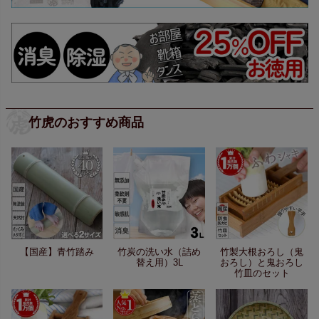
竹虎のおすすめ商品
【国産】青竹踏み
竹炭の洗い水（詰め
竹製大根おろし（鬼
替え用）3L
おろし）と鬼おろし
竹皿のセット