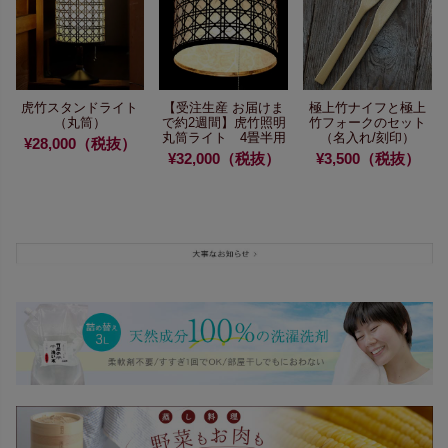
虎竹スタンドライト
【受注生産 お届けま
極上竹ナイフと
極上
（丸筒）
で約2週間】
虎竹照明
竹フォークのセット
丸筒ライト 4畳半用
（名入れ/刻印）
¥28,000（税抜）
¥32,000（税抜）
¥3,500（税抜）