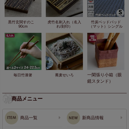
黒竹玄関すのこ
虎竹名刺入れ（名入
竹炭ベッドパッド
90cm
れ/刻印）
（マット）シングル
一閑張り小箱（眼
毎日竹漆箸
蕎麦せいろ
鏡スタンド）
商品メニュー
商品一覧
新商品情報