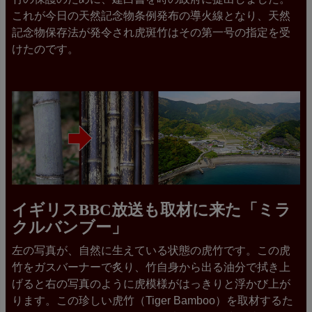
これが今日の天然記念物条例発布の導火線となり、天然
記念物保存法が発令され虎斑竹はその第一号の指定を受
けたのです。
イギリスBBC放送も取材に来た「ミラ
クルバンブー」
左の写真が、自然に生えている状態の虎竹です。この虎
竹をガスバーナーで炙り、竹自身から出る油分で拭き上
げると右の写真のように虎模様がはっきりと浮かび上が
ります。この珍しい虎竹（Tiger Bamboo）を取材するた