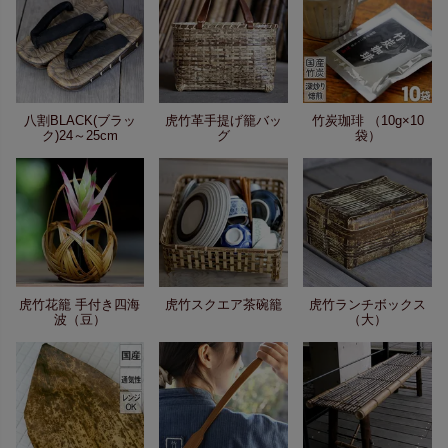
八割BLACK(ブラッ
虎竹革手提げ籠バッ
竹炭珈琲 （10g×10
ク)24～25cm
グ
袋）
虎竹花籠 手付き四海
虎竹スクエア茶碗籠
虎竹ランチボックス
波（豆）
（大）