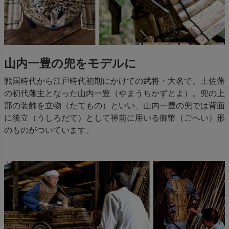
山内一豊の兜をモデルに
戦国時代から江戸時代初期にかけての武将・大名で、土佐藩
の初代藩主となった山内一豊（やまうちかずとよ）。兜の上
部の装飾を立物（たてもの）といい、山内一豊の兜では背面
に後立（うしろだて）として神前に用いる御幣（ごへい）形
のものがついています。