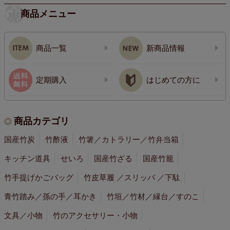
商品メニュー
商品一覧
新商品情報
定期購入
はじめての方に
商品カテゴリ
国産竹炭
竹酢液
竹箸／カトラリー／竹弁当箱
キッチン道具
せいろ
国産竹ざる
国産竹籠
竹手提げかごバッグ
竹皮草履 ／スリッパ ／下駄
青竹踏み／孫の手／耳かき
竹垣／竹材／縁台／すのこ
文具／小物
竹のアクセサリー・小物