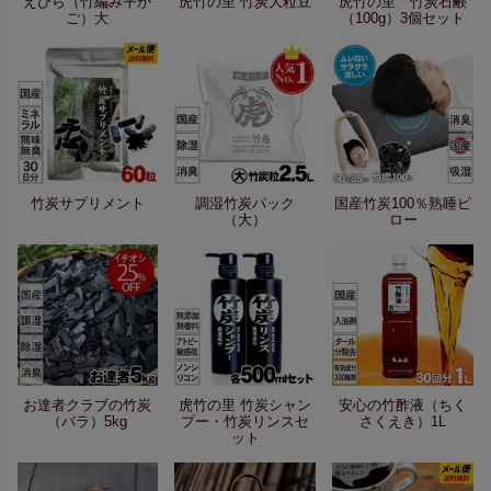
えびら（竹編み平か
虎竹の里 竹炭大粒豆
虎竹の里 竹炭石鹸
ご）大
（100g）3個セット
竹炭サプリメント
調湿竹炭パック
国産竹炭100％熟睡ピ
（大）
ロー
お達者クラブの竹炭
虎竹の里 竹炭シャン
安心の竹酢液（ちく
（バラ）5kg
プー・竹炭リンスセ
さくえき）1L
ット