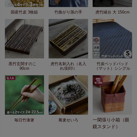
国産竹皮 3枚組
竹曲がり孫の手
虎竹縁台 大 150cm
黒竹玄関すのこ
虎竹名刺入れ（名入
竹炭ベッドパッド
90cm
れ/刻印）
（マット）シングル
一閑張り小箱（眼
毎日竹漆箸
蕎麦せいろ
鏡スタンド）