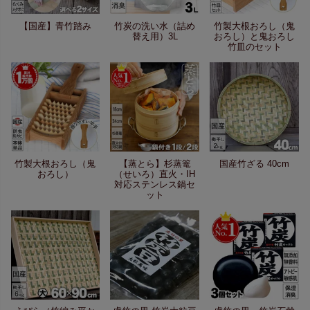
【国産】青竹踏み
竹炭の洗い水（詰め
竹製大根おろし（鬼
替え用）3L
おろし）と鬼おろし
竹皿のセット
竹製大根おろし（鬼
【蒸とら】杉蒸篭
国産竹ざる 40cm
おろし）
（せいろ）直火・IH
対応ステンレス鍋セ
ット