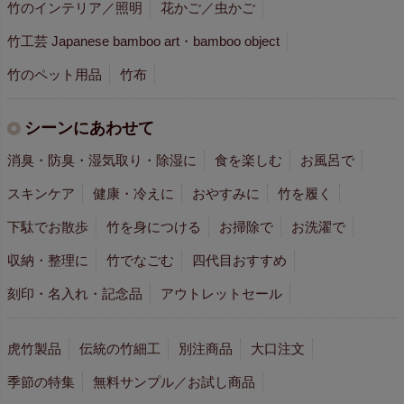
竹のインテリア／照明
花かご／虫かご
竹工芸 Japanese bamboo art・bamboo object
竹のペット用品
竹布
シーンにあわせて
消臭・防臭・湿気取り・除湿に
食を楽しむ
お風呂で
スキンケア
健康・冷えに
おやすみに
竹を履く
下駄でお散歩
竹を身につける
お掃除で
お洗濯で
収納・整理に
竹でなごむ
四代目おすすめ
刻印・名入れ・記念品
アウトレットセール
虎竹製品
伝統の竹細工
別注商品
大口注文
季節の特集
無料サンプル／お試し商品