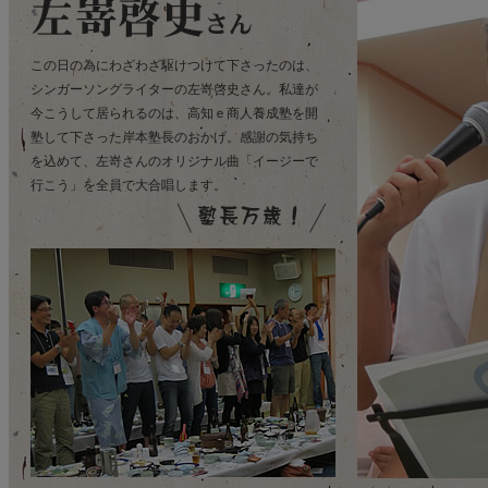
この日の為にわざわざ駆けつけて下さったのは、
シンガーソングライターの左嵜啓史さん。私達が
今こうして居られるのは、高知ｅ商人養成塾を開
塾して下さった岸本塾長のおかげ。感謝の気持ち
を込めて、左嵜さんのオリジナル曲「イージーで
行こう」を全員で大合唱します。