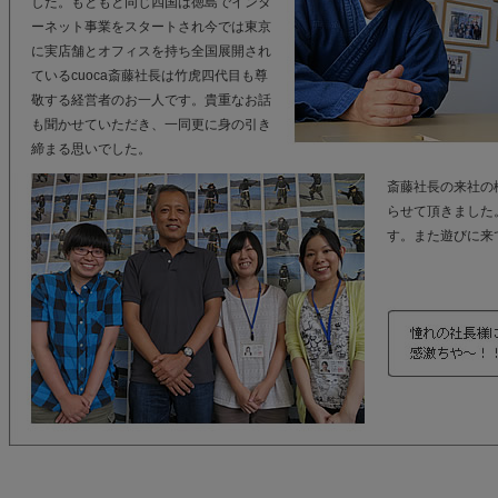
した。もともと同じ四国は徳島でインタ
ーネット事業をスタートされ今では東京
に実店舗とオフィスを持ち全国展開され
ているcuoca斎藤社長は竹虎四代目も尊
敬する経営者のお一人です。貴重なお話
も聞かせていただき、一同更に身の引き
締まる思いでした。
斎藤社長の来社の
らせて頂きました
す。また遊びに来