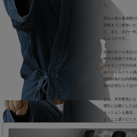
た。
高知ｅ商人養成塾の
宮崎までご参加いた
り、また、次の一年
ちゅうがです。
講師の方々も地元の
昨年大絶賛で今年は
ストラップヤの小俣
スペシャルゲスト講
山内鮮魚の山内恭輔
高知合宿ならではの
また、岸本塾長にも
肇氏にお願いした山
カッションも最高。
まっこと盛りだくさ