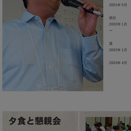
2001年 5
株式会社
就任
2002年 
ー
グランプ
賞
2002年 1
バーテ
2003年 4月 
入社、