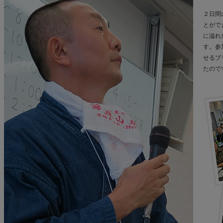
２日間
とがで
に溢れ
す。参
せるブ
たので