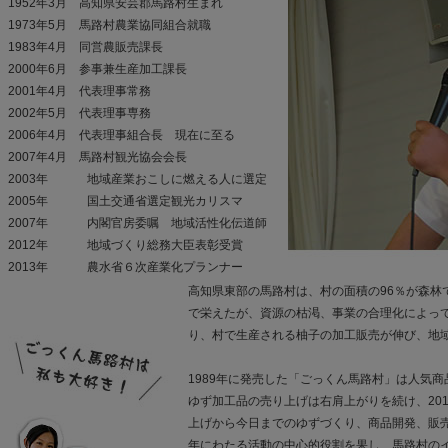
1952年3月 高知県安芸郡馬路村生まれ
1973年5月 馬路村農業協同組合就職
1983年4月 同営農販売課長
2000年6月 参事兼生産加工課長
2001年4月 代表理事常務
2002年5月 代表理事専務
2006年4月 代表理事組合長 現在に至る
2007年4月 馬路村観光協会会長
2003年 地域産業おこしに燃える人に選定
2005年 国土交通省選定観光カリスマ
2007年 内閣官房委嘱 地域活性化伝道師
2012年 地域づくり総務大臣表彰受賞
2013年 農水省６次産業化プランナー
高知県東部の馬路村は、村の面積の96％が森林
で栄えたが、資源の枯渇、事業の合理化によっ
り、村で生産される柚子の加工販売が伸び、地
1989年に発売した「ごっくん馬路村」は人気
ゆず加工品の売り上げは右肩上がりを続け、20
上げから今日までのゆずづくり、商品開発、販売
年にわたる活動の中心的役割を果し、馬路村のイ