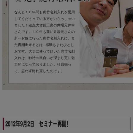
なんと１０年間も虎竹名刺入れを愛用
してくださっている方がいらっしゃい
ました！銀座大賀靴工房の井場元伸幸
さんです。１０年も前に井場元さんの
所へお嫁に行った虎竹名刺入れに、ま
た再開出来るとは...感動もまたひとし
おです。大切に使って頂いた虎竹名刺
入れは、独特の風合いが深まり更に魅
力的になっておりました。社員揃っ
て、思わず惚れ直したのです。