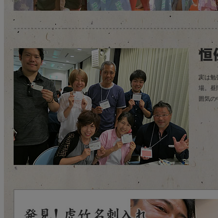
実は勉
場。昼
囲気の