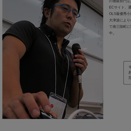
の通販部門立
ECサイト、
OLS最優秀
大津波により
て南三陸町に
。
中