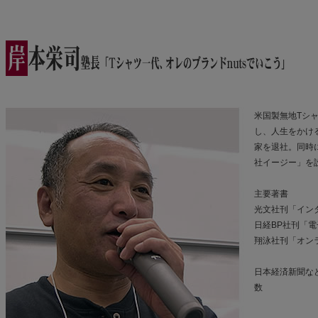
米国製無地Tシャ
し、人生をかけ
家を退社。同時
社イージー」を
主要著書
光文社刊「イン
日経BP社刊「電
翔泳社刊「オンラ
日本経済新聞な
数