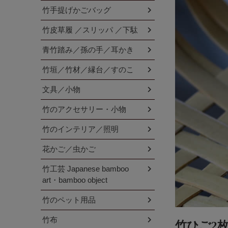
竹手提げかごバッグ
竹皮草履 ／スリッパ ／下駄
青竹踏み／孫の手／耳かき
竹垣／竹材／縁台／すのこ
文具／小物
竹のアクセサリー・小物
竹のインテリア／照明
花かご／虫かご
竹工芸 Japanese bamboo
art・bamboo object
竹のペット用品
竹布
竹ひご2