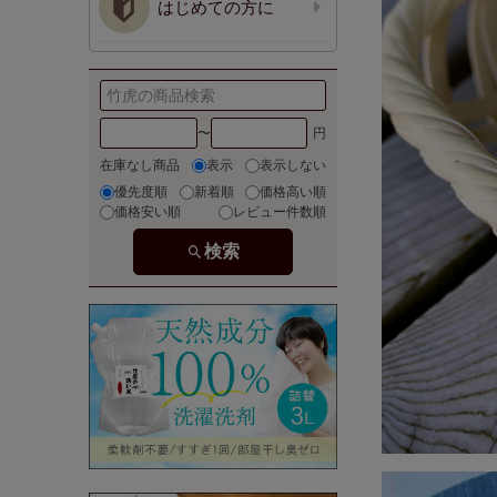
はじめての方に
〜
在庫なし商品
表示
表示しない
優先度順
新着順
価格高い順
価格安い順
レビュー件数順
検索