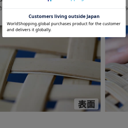
竹ひごを良く見ると2枚重ねになっています。丈夫に美しく編