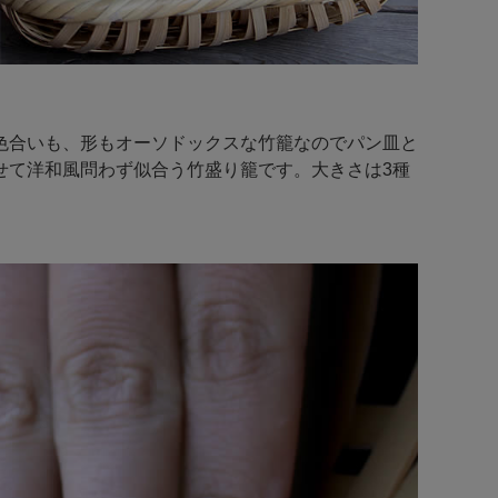
色合いも、形もオーソドックスな竹籠なのでパン皿と
せて洋和風問わず似合う竹盛り籠です。大きさは3種