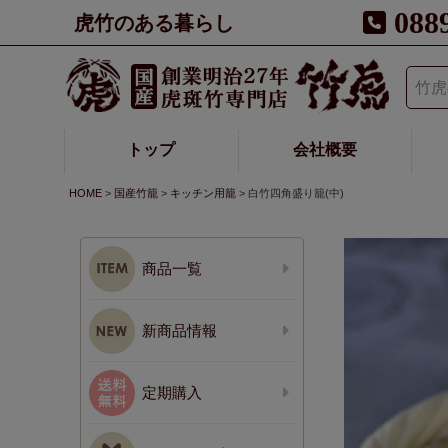
088
虎竹のある暮らし
トップ
会社概要
HOME
国産竹籠
キッチン用籠
白竹四角盛り籠(中)
商品一覧
新商品情報
定期購入