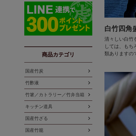
白竹四角
清々しい白竹
しては、もち
類ありますの
商品カテゴリ
国産竹炭
竹酢液
竹箸／カトラリー／竹弁当箱
キッチン道具
国産竹ざる
国産竹籠