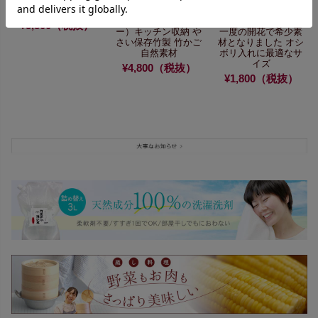
シダ編みかご（大）
手付き四ツ目籠丸足
スズ竹両口楕円盛り
付き（野菜ストッカ
ざる（特小）
120年に
¥5,800（税抜）
ー）
キッチン収納 や
一度の開花で希少素
さい保存
竹製 竹かご
材となりました
オシ
自然素材
ボリ入れに最適なサ
イズ
¥4,800（税抜）
¥1,800（税抜）