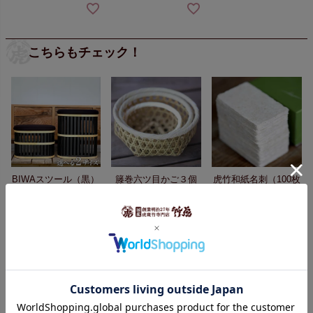
こちらもチェック！
BIWAスツール（黒）
籐巻六ツ目かご３個
虎竹和紙名刺（100枚
セット
入）
¥26,000（税抜）
¥6,500（税抜）
¥9,600（税抜）