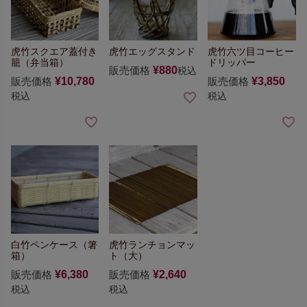
虎竹スクエア蓋付き
虎竹エッグスタンド
虎竹六ツ目コーヒー
籠（弁当箱）
ドリッパー
販売価格
¥
880
税込
販売価格
¥
10,780
販売価格
¥
3,850
税込
税込
白竹ペンケース（箸
虎竹ランチョンマッ
箱）
ト（大）
販売価格
¥
6,380
販売価格
¥
2,640
税込
税込