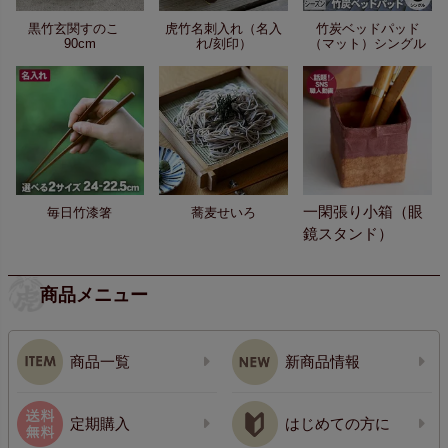
黒竹玄関すのこ
虎竹名刺入れ（名入
竹炭ベッドパッド
90cm
れ/刻印）
（マット）シングル
一閑張り小箱（眼
毎日竹漆箸
蕎麦せいろ
鏡スタンド）
商品メニュー
商品一覧
新商品情報
定期購入
はじめての方に