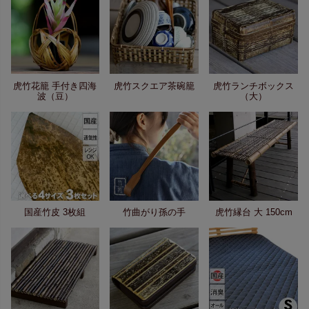
虎竹花籠 手付き四海
虎竹スクエア茶碗籠
虎竹ランチボックス
波（豆）
（大）
国産竹皮 3枚組
竹曲がり孫の手
虎竹縁台 大 150cm