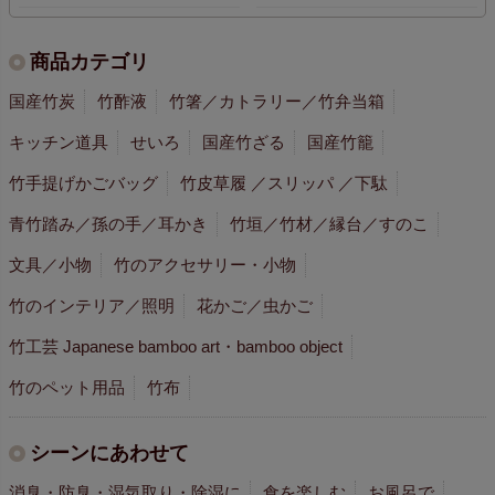
商品カテゴリ
国産竹炭
竹酢液
竹箸／カトラリー／竹弁当箱
キッチン道具
せいろ
国産竹ざる
国産竹籠
竹手提げかごバッグ
竹皮草履 ／スリッパ ／下駄
青竹踏み／孫の手／耳かき
竹垣／竹材／縁台／すのこ
文具／小物
竹のアクセサリー・小物
竹のインテリア／照明
花かご／虫かご
竹工芸 Japanese bamboo art・bamboo object
竹のペット用品
竹布
シーンにあわせて
消臭・防臭・湿気取り・除湿に
食を楽しむ
お風呂で