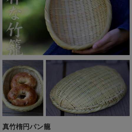
真竹楕円パン籠