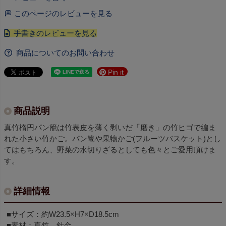
このページのレビューを見る
商品についてのお問い合わせ
Pin it
商品説明
真竹楕円パン籠は竹表皮を薄く剥いだ「磨き」の竹ヒゴで編ま
れた小さい竹かご。パン篭や果物かご(フルーツバスケット)とし
てはもちろん、野菜の水切りざるとしても色々とご愛用頂けま
す。
詳細情報
■サイズ：約W23.5×H7×D18.5cm
■素材：真竹、針金