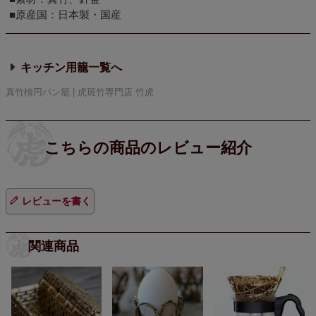
■原産国：日本製・国産
キッチン用籠
真竹楕円パン籠 | 虎斑竹専門店 竹虎
レビューを書く
関連商品