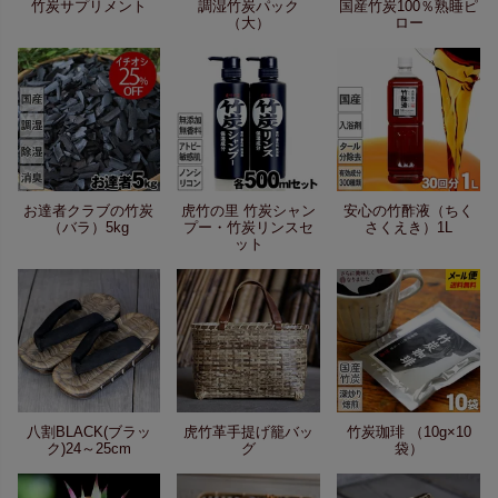
竹炭サプリメント
調湿竹炭パック
国産竹炭100％熟睡ピ
（大）
ロー
お達者クラブの竹炭
虎竹の里 竹炭シャン
安心の竹酢液（ちく
（バラ）5kg
プー・竹炭リンスセ
さくえき）1L
ット
八割BLACK(ブラッ
虎竹革手提げ籠バッ
竹炭珈琲 （10g×10
ク)24～25cm
グ
袋）