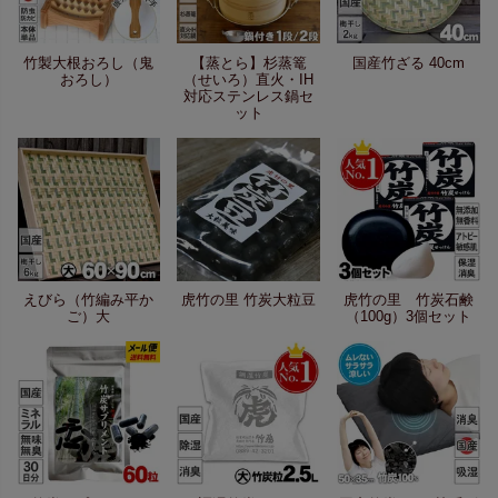
竹製大根おろし（鬼
【蒸とら】杉蒸篭
国産竹ざる 40cm
おろし）
（せいろ）直火・IH
対応ステンレス鍋セ
ット
えびら（竹編み平か
虎竹の里 竹炭大粒豆
虎竹の里 竹炭石鹸
ご）大
（100g）3個セット