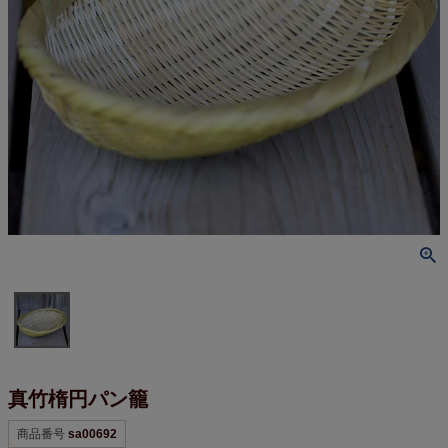
真竹楕円パン籠
商品番号
sa00692