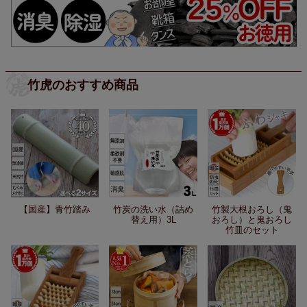
竹虎のおすすめ商品
【国産】青竹踏み
竹炭の洗い水（詰め
竹製大根おろし（鬼
替え用）3L
おろし）と鬼おろし
竹皿のセット