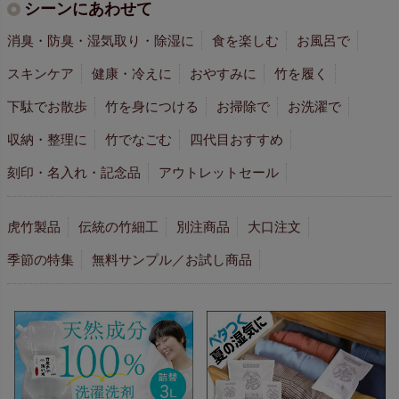
シーンにあわせて
消臭・防臭・湿気取り・除湿に
食を楽しむ
お風呂で
スキンケア
健康・冷えに
おやすみに
竹を履く
下駄でお散歩
竹を身につける
お掃除で
お洗濯で
収納・整理に
竹でなごむ
四代目おすすめ
刻印・名入れ・記念品
アウトレットセール
虎竹製品
伝統の竹細工
別注商品
大口注文
季節の特集
無料サンプル／お試し商品