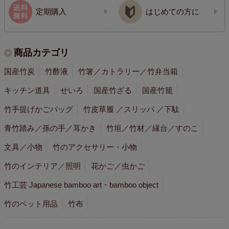
定期購入
はじめての方に
商品カテゴリ
国産竹炭
竹酢液
竹箸／カトラリー／竹弁当箱
キッチン道具
せいろ
国産竹ざる
国産竹籠
竹手提げかごバッグ
竹皮草履 ／スリッパ ／下駄
青竹踏み／孫の手／耳かき
竹垣／竹材／縁台／すのこ
文具／小物
竹のアクセサリー・小物
竹のインテリア／照明
花かご／虫かご
竹工芸 Japanese bamboo art・bamboo object
竹のペット用品
竹布