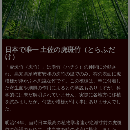
日本で唯一 土佐の虎斑竹（とらふだ
け）
「虎斑竹（虎竹）」は淡竹（ハチク）の仲間に分類さ
れ、高知県須崎市安和の虎竹の里でのみ、稈の表面に虎
模様が浮かぶ不思議な竹です。この模様は、幹に付着し
た寄生菌や潮風の作用によるとの学説もありますが、科
学的には未だ解明されていません。実際に各地方に移植
を試みましたが、何故か模様が付く事はありませんでし
た。
明治44年、当時日本最高の植物学者達が絶滅寸前の虎斑
竹の保護のために、建白書を時の政府に提出しました。