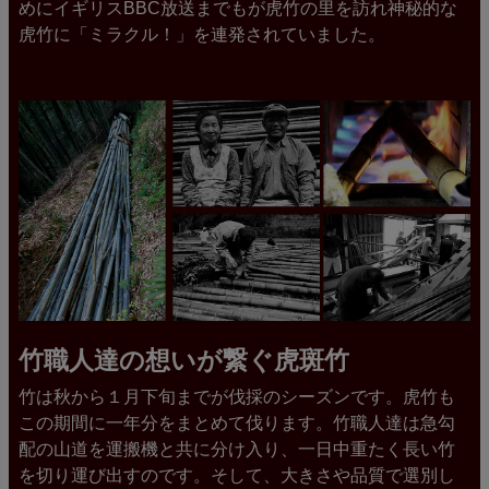
めにイギリスBBC放送までもが虎竹の里を訪れ神秘的な
虎竹に「ミラクル！」を連発されていました。
竹職人達の想いが繋ぐ虎斑竹
竹は秋から１月下旬までが伐採のシーズンです。虎竹も
この期間に一年分をまとめて伐ります。竹職人達は急勾
配の山道を運搬機と共に分け入り、一日中重たく長い竹
を切り運び出すのです。そして、大きさや品質で選別し