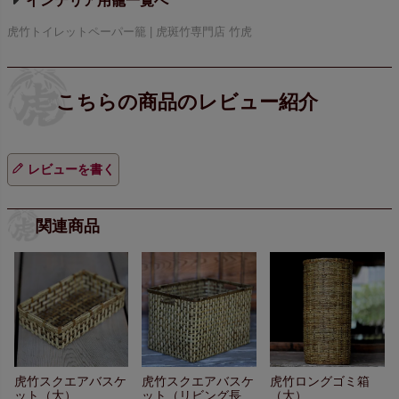
インテリア用籠
虎竹トイレットペーパー籠 | 虎斑竹専門店 竹虎
レビューを書く
関連商品
虎竹スクエアバスケ
虎竹スクエアバスケ
虎竹ロングゴミ箱
ット（大）
ット（リビング長
（大）