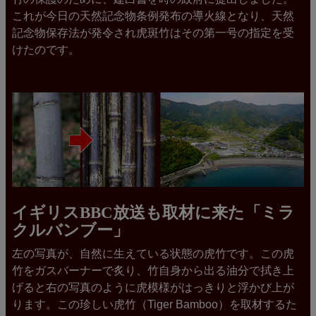
これが今日の天然記念物条例発布の導火線となり、天然
記念物保存法が発令され虎斑竹はその第一号の指定を受
けたのです。
イギリスBBC放送も取材に来た「ミラ
クルバンブー」
左の写真が、自然に生えている状態の虎竹です。この虎
竹をガスバーナーで炙り、竹自身から出る油分で拭き上
げると右の写真のように虎模様がはっきりと浮かび上が
ります。この珍しい虎竹（Tiger Bamboo）を取材するた