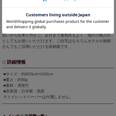
Pin it
商品説明
虎竹トイレットペーパ籠はトイレ収納をお洒落にしたいという
思いから出来た竹かご。足付きで通気性もよく、他の小物入れ
としてもお使いいただけます。ご自宅はもちろんホテルや旅館
さんでもご活用いただける収納籠です。
詳細情報
■サイズ：約W15cm×H15cm
■重さ：約50g
■素材：虎斑竹
■原産国：日本製・国産
※トイレットペーパーは付属しません。