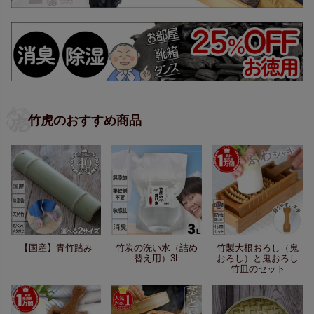
竹虎のおすすめ商品
【国産】青竹踏み
竹炭の洗い水（詰め
竹製大根おろし（鬼
替え用）3L
おろし）と鬼おろし
竹皿のセット