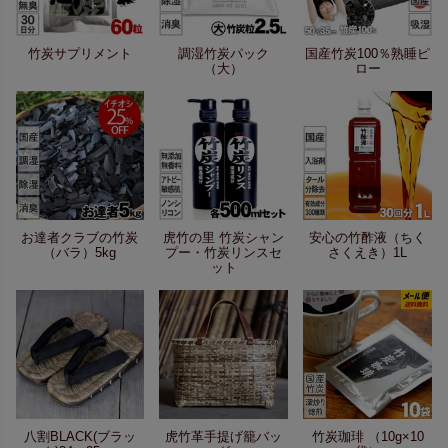
竹炭サプリメント
調湿竹炭パック
国産竹炭100％熟睡ピ
（大）
ロー
お達者クラブの竹炭
虎竹の里 竹炭シャン
安心の竹酢液（ちく
（バラ）5kg
プー・竹炭リンスセ
さくえき）1L
ット
八割BLACK(ブラッ
虎竹革手提げ籠バッ
竹炭珈琲 （10g×10