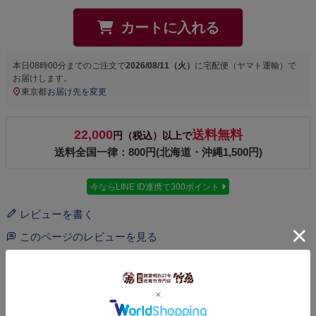
カートに入れる
本日
08時00分
までのご注文で
2026/08/11（火）
に
宅配便（ヤマト運輸）
で
お届けします。
東京都
お届け先を変更
22,000
送料無料
円（税込）以上で
送料全国一律：800円(北海道・沖縄1,500円)
今ならLINE ID連携で300ポイント
レビューを書く
このページのレビューを見る
商品についてのお問い合わせ