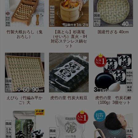
竹製大根おろし（鬼
【蒸とら】杉蒸篭
国産竹ざる 40cm
おろし）
（せいろ）直火・IH
対応ステンレス鍋セ
ット
えびら（竹編み平か
虎竹の里 竹炭大粒豆
虎竹の里 竹炭石鹸
ご）大
（100g）3個セット