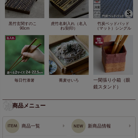
黒竹玄関すのこ
虎竹名刺入れ（名入
竹炭ベッドパッド
90cm
れ/刻印）
（マット）シングル
一閑張り小箱（眼
毎日竹漆箸
蕎麦せいろ
鏡スタンド）
商品メニュー
商品一覧
新商品情報