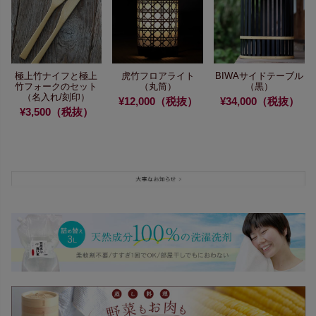
極上竹ナイフと
極上
虎竹フロアライト
BIWAサイドテーブル
竹フォークのセット
（丸筒）
（黒）
（名入れ/刻印）
¥12,000（税抜）
¥34,000（税抜）
¥3,500（税抜）