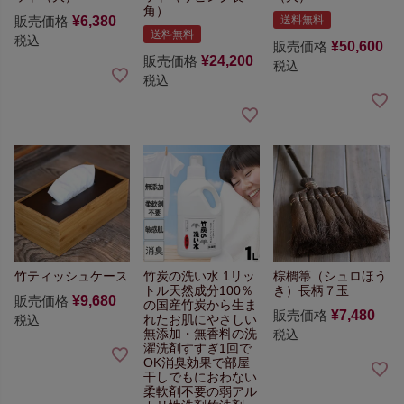
角）
販売価格
¥
6,380
送料無料
送料無料
税込
販売価格
¥
50,600
販売価格
¥
24,200
税込
税込
竹ティッシュケース
竹炭の洗い水 1リッ
棕櫚箒（シュロほう
トル
天然成分100％
き）長柄７玉
販売価格
¥
9,680
の国産竹炭から生ま
販売価格
¥
7,480
れた
お肌にやさしい
税込
無添加・無香料の洗
税込
濯洗剤
すすぎ1回で
OK
消臭効果で部屋
干しでもにおわない
柔軟剤不要の弱アル