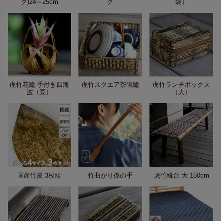
ク)24～25cm
グ
袋）
虎竹花籠 手付き四海
虎竹スクエア茶碗籠
虎竹ランチボックス
波（豆）
（大）
国産竹皮 3枚組
竹曲がり孫の手
虎竹縁台 大 150cm