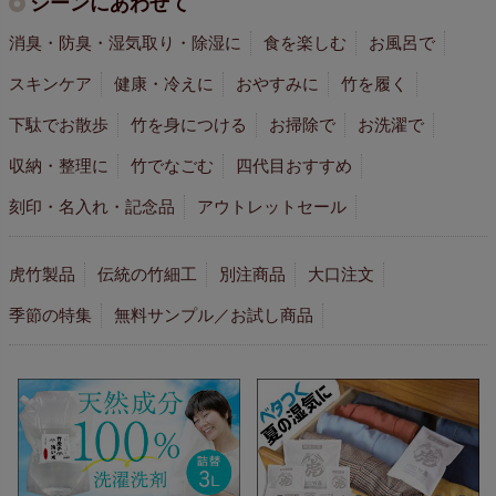
シーンにあわせて
消臭・防臭・湿気取り・除湿に
食を楽しむ
お風呂で
スキンケア
健康・冷えに
おやすみに
竹を履く
下駄でお散歩
竹を身につける
お掃除で
お洗濯で
収納・整理に
竹でなごむ
四代目おすすめ
刻印・名入れ・記念品
アウトレットセール
虎竹製品
伝統の竹細工
別注商品
大口注文
季節の特集
無料サンプル／お試し商品