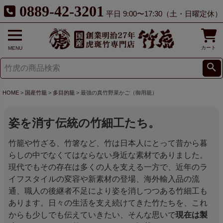
0889-42-3201
平日 9:00〜17:30（土・日曜定休）
カート
MENU
HOME
国産竹籠
多目的籠
最強の真竹野菜かご（御用籠）
姿を消す伝統の竹細工たち。
竹籠や竹ざる、竹箸など、竹は日本人にとって昔から暮
らしの中でなくてはならない身近な素材でありました。
現代でもその存在は多くの人を支える一方で、近年のラ
イフスタイルの変容や新素材の登場、海外輸入品の流
通、職人の後継者不足により姿を消しつつある竹細工も
あります。日々の生活を支え続けてきた竹たちを、これ
からも少しでも伝えていきたい、そんな思いで
現在は製