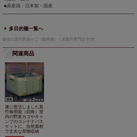
■原産国：日本製・国産
多目的籠
最強の真竹野菜かご（御用籠） | 虎斑竹専門店 竹虎
関連商品
遂に復活しました真
竹御用籠（四角）
室
内の野菜カゴや
キャ
ンプのコンテナバス
ケットに、
自然素材
で丈夫な荷物収納