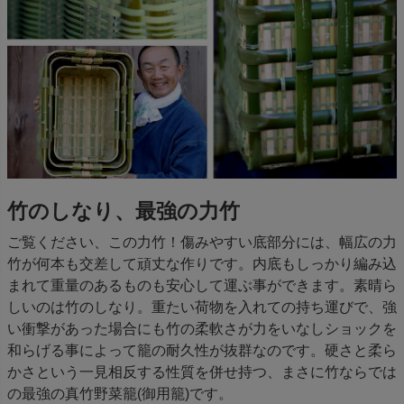
竹のしなり、最強の力竹
ご覧ください、この力竹！傷みやすい底部分には、幅広の力
竹が何本も交差して頑丈な作りです。内底もしっかり編み込
まれて重量のあるものも安心して運ぶ事ができます。素晴ら
しいのは竹のしなり。重たい荷物を入れての持ち運びで、強
い衝撃があった場合にも竹の柔軟さが力をいなしショックを
和らげる事によって籠の耐久性が抜群なのです。硬さと柔ら
かさという一見相反する性質を併せ持つ、まさに竹ならでは
の最強の真竹野菜籠(御用籠)です。