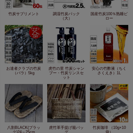
竹炭サプリメント
調湿竹炭パック
国産竹炭100％熟睡ピ
（大）
ロー
お達者クラブの竹炭
虎竹の里 竹炭シャン
安心の竹酢液（ちく
（バラ）5kg
プー・竹炭リンスセ
さくえき）1L
ット
八割BLACK(ブラッ
虎竹革手提げ籠バッ
竹炭珈琲 （10g×10
ク)24～25cm
グ
袋）