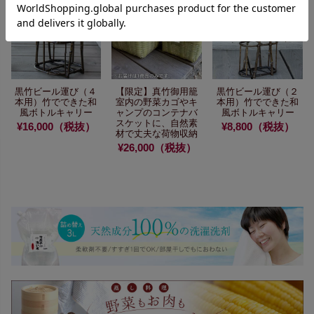
黒竹ビール運び（４
【限定】真竹御用籠
黒竹ビール運び（２
本用）
竹でできた和
室内の野菜カゴや
キ
本用）
竹でできた和
風ボトルキャリー
ャンプのコンテナバ
風ボトルキャリー
スケットに、
自然素
¥16,000（税抜）
¥8,800（税抜）
材で丈夫な荷物収納
¥26,000（税抜）