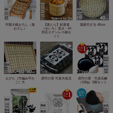
竹製大根おろし（鬼
【蒸とら】杉蒸篭
国産竹ざる 40cm
おろし）
（せいろ）直火・IH
対応ステンレス鍋セ
ット
えびら（竹編み平か
虎竹の里 竹炭大粒豆
虎竹の里 竹炭石鹸
ご）大
（100g）3個セット