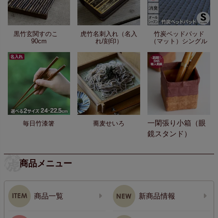
黒竹玄関すのこ
虎竹名刺入れ（名入
竹炭ベッドパッド
90cm
れ/刻印）
（マット）シングル
一閑張り小箱（眼
毎日竹漆箸
蕎麦せいろ
鏡スタンド）
商品メニュー
商品一覧
新商品情報