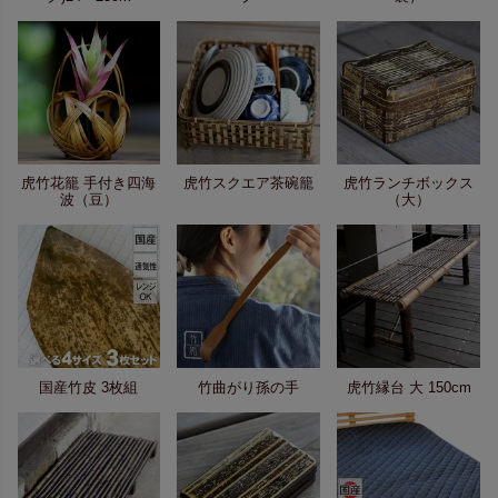
虎竹花籠 手付き四海
虎竹スクエア茶碗籠
虎竹ランチボックス
波（豆）
（大）
国産竹皮 3枚組
竹曲がり孫の手
虎竹縁台 大 150cm