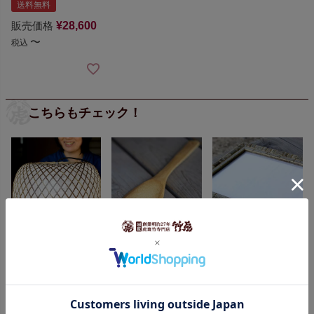
送料無料
販売価格
¥
28,600
〜
税込
こちらもチェック！
【受注生産 お届けま
【国産】竹杓文字
【受注生産 お届けま
で約2週間】
虎竹照明
（特大）39センチ
で約1ヶ月】
虎竹額縁
丸傘ライト（大）6畳
¥1,000（税抜）
¥50,000（税抜）
用
¥38,000（税抜）