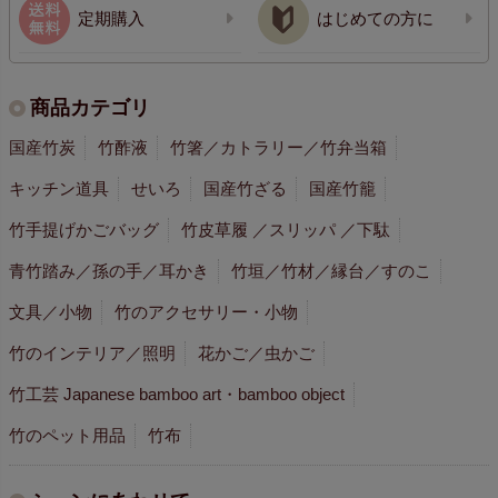
定期購入
はじめての方に
商品カテゴリ
国産竹炭
竹酢液
竹箸／カトラリー／竹弁当箱
キッチン道具
せいろ
国産竹ざる
国産竹籠
竹手提げかごバッグ
竹皮草履 ／スリッパ ／下駄
青竹踏み／孫の手／耳かき
竹垣／竹材／縁台／すのこ
文具／小物
竹のアクセサリー・小物
竹のインテリア／照明
花かご／虫かご
竹工芸 Japanese bamboo art・bamboo object
竹のペット用品
竹布