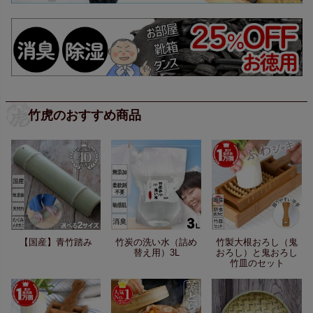
竹虎のおすすめ商品
【国産】青竹踏み
竹炭の洗い水（詰め
竹製大根おろし（鬼
替え用）3L
おろし）と鬼おろし
竹皿のセット