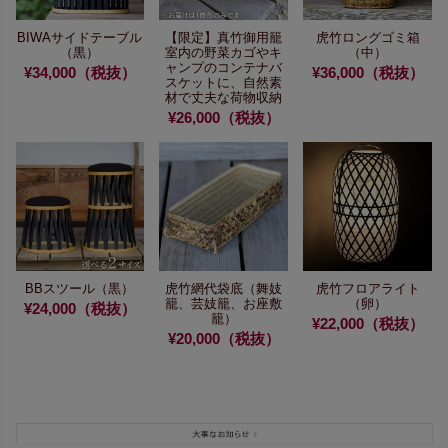
BIWAサイドテーブル
【限定】真竹御用籠
虎竹ロングゴミ箱
（黒）
室内の野菜カゴや
キ
（中）
ャンプのコンテナバ
¥34,000（税抜）
¥36,000（税抜）
スケットに、
自然素
材で丈夫な荷物収納
¥26,000（税抜）
BBスツール（黒）
虎竹網代袋底
（舞妓
虎竹フロアライト
籠、芸妓籠、お座敷
（卵）
¥24,000（税抜）
籠）
¥22,000（税抜）
¥20,000（税抜）