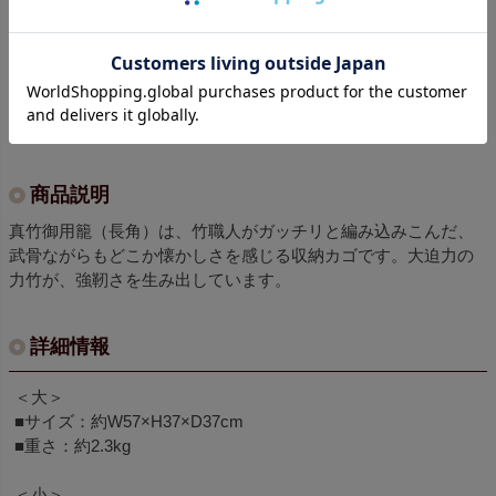
商品についてのお問い合わせ
Pin it
商品説明
真竹御用籠（長角）は、竹職人がガッチリと編み込みこんだ、
武骨ながらもどこか懐かしさを感じる収納カゴです。大迫力の
力竹が、強靭さを生み出しています。
詳細情報
＜大＞
■サイズ：約W57×H37×D37cm
■重さ：約2.3kg
＜小＞