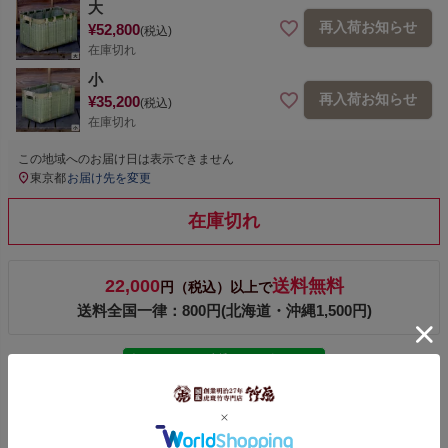
大
再入荷お知らせ
¥
52,800
税込
在庫切れ
小
再入荷お知らせ
¥
35,200
税込
在庫切れ
この地域へのお届け日は表示できません
東京都
お届け先を変更
在庫切れ
22,000
送料無料
円（税込）以上で
送料全国一律：800円(北海道・沖縄1,500円)
今ならLINE ID連携で300ポイント
レビューを書く
このページのレビューを見る