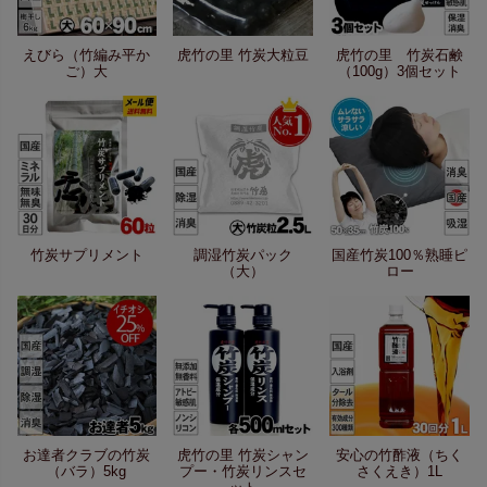
えびら（竹編み平か
虎竹の里 竹炭大粒豆
虎竹の里 竹炭石鹸
ご）大
（100g）3個セット
竹炭サプリメント
調湿竹炭パック
国産竹炭100％熟睡ピ
（大）
ロー
お達者クラブの竹炭
虎竹の里 竹炭シャン
安心の竹酢液（ちく
（バラ）5kg
プー・竹炭リンスセ
さくえき）1L