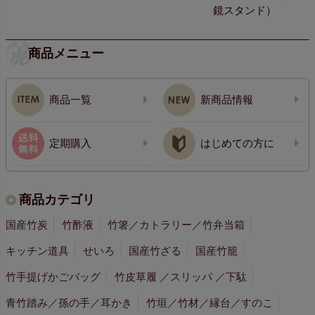
鏡スタンド）
商品メニュー
商品一覧
新商品情報
定期購入
はじめての方に
商品カテゴリ
国産竹炭
竹酢液
竹箸／カトラリー／竹弁当箱
キッチン道具
せいろ
国産竹ざる
国産竹籠
竹手提げかごバッグ
竹皮草履 ／スリッパ ／下駄
青竹踏み／孫の手／耳かき
竹垣／竹材／縁台／すのこ