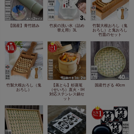
【国産】青竹踏み
竹炭の洗い水（詰め
竹製大根おろし（鬼
替え用）3L
おろし）と鬼おろし
竹皿のセット
竹製大根おろし（鬼
【蒸とら】杉蒸篭
国産竹ざる 40cm
おろし）
（せいろ）直火・IH
対応ステンレス鍋セ
ット