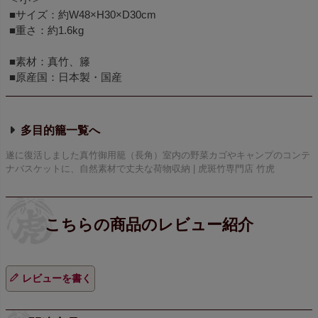
■サイズ：約W48×H30×D30cm
■重さ：約1.6kg
■素材：真竹、籐
■原産国：日本製・国産
多目的籠
遂に復活しました真竹御用籠（長角）室内の野菜カゴやキャンプのコンテ
ナバスケットに、自然素材で丈夫な荷物収納 | 虎斑竹専門店 竹虎
レビューを書く