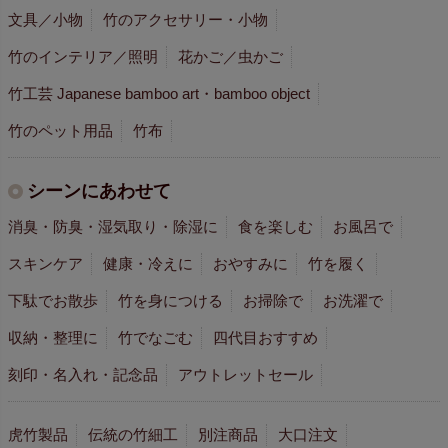
文具／小物
竹のアクセサリー・小物
竹のインテリア／照明
花かご／虫かご
竹工芸 Japanese bamboo art・bamboo object
竹のペット用品
竹布
シーンにあわせて
消臭・防臭・湿気取り・除湿に
食を楽しむ
お風呂で
スキンケア
健康・冷えに
おやすみに
竹を履く
下駄でお散歩
竹を身につける
お掃除で
お洗濯で
収納・整理に
竹でなごむ
四代目おすすめ
刻印・名入れ・記念品
アウトレットセール
虎竹製品
伝統の竹細工
別注商品
大口注文