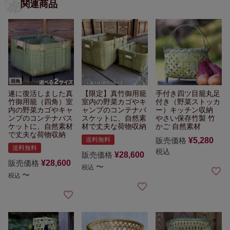
関連商品
遂に復活しました真
【限定】真竹御用籠
手付き四ツ目籠丸足
竹御用籠（四角）
室
室内の野菜カゴや
キ
付き（野菜ストッカ
内の野菜カゴや
キャ
ャンプのコンテナバ
ー）
キッチン収納
ンプのコンテナバス
スケットに、
自然素
やさい保存
竹製 竹
ケットに、
自然素材
材で丈夫な荷物収納
かご 自然素材
で丈夫な荷物収納
送料無料
販売価格
¥
5,280
送料無料
税込
販売価格
¥
28,600
販売価格
¥
28,600
〜
税込
〜
税込