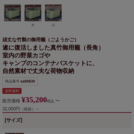
大
小
頑丈な竹製の御用籠（ごようかご）
遂に復活しました真竹御用籠（長角）
室内の野菜カゴや
キャンプのコンテナバスケットに、
自然素材で丈夫な荷物収納
商品番号
sa00830
送料無料
¥
35,200
販売価格
〜
税込
32,000円
（税抜）～
[サイズ]