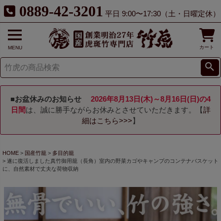
0889-42-3201
平日 9:00〜17:30（土・日曜定休）
カート
MENU
■お盆休みのお知らせ
2026年8月13日(木)～8月16日(日)の4
日間
は、誠に勝手ながらお休みとさせていただきます。【
詳
細はこちら>>>
】
HOME
国産竹籠
多目的籠
遂に復活しました真竹御用籠（長角）室内の野菜カゴやキャンプのコンテナバスケット
に、自然素材で丈夫な荷物収納