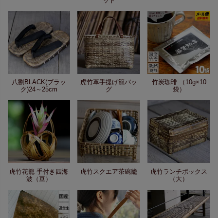
ット
八割BLACK(ブラッ
虎竹革手提げ籠バッ
竹炭珈琲 （10g×10
ク)24～25cm
グ
袋）
虎竹花籠 手付き四海
虎竹スクエア茶碗籠
虎竹ランチボックス
波（豆）
（大）