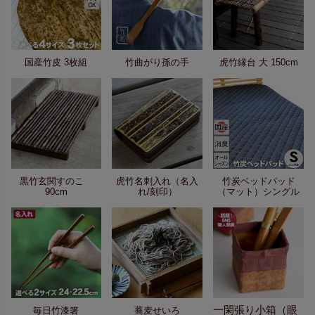
国産竹皮 3枚組
竹曲がり孫の手
虎竹縁台 大 150cm
黒竹玄関すのこ
虎竹名刺入れ（名入
竹炭ベッドパッド
90cm
れ/刻印）
（マット）シングル
一閑張り小箱（眼
毎日竹漆箸
蕎麦せいろ