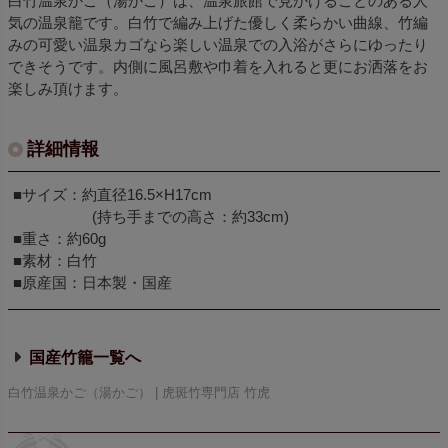
白竹温泉かご（湯かご）は、温泉旅館で見かけることのある人
気の温泉籠です。白竹で編み上げた優しく柔らかい曲線、竹編
みの可愛い温泉カゴなら楽しい温泉での入浴がさらにゆったり
できそうです。内側に風呂敷や巾着を入れると更にお洒落をお
楽しみ頂けます。
詳細情報
■サイズ：約直径16.5×H17cm
(持ち手までの高さ：約33cm)
■重さ：約60g
■素材：白竹
■原産国：日本製・国産
国産竹籠
白竹温泉かご（湯かご） | 虎斑竹専門店 竹虎