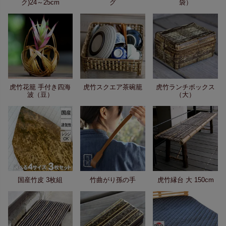
ク)24～25cm
グ
袋）
虎竹花籠 手付き四海
虎竹スクエア茶碗籠
虎竹ランチボックス
波（豆）
（大）
国産竹皮 3枚組
竹曲がり孫の手
虎竹縁台 大 150cm