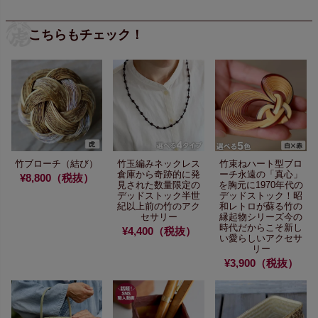
こちらもチェック！
竹ブローチ（結び）
竹玉編みネックレス
竹束ねハート型ブロ
倉庫から奇跡的に発
ーチ
永遠の「真心」
¥8,800（税抜）
見された
数量限定の
を胸元に
1970年代の
デッドストック
半世
デッドストック！
昭
紀以上前の竹のアク
和レトロが蘇る
竹の
セサリー
縁起物シリーズ
今の
時代だからこそ新し
¥4,400（税抜）
い
愛らしいアクセサ
リー
¥3,900（税抜）