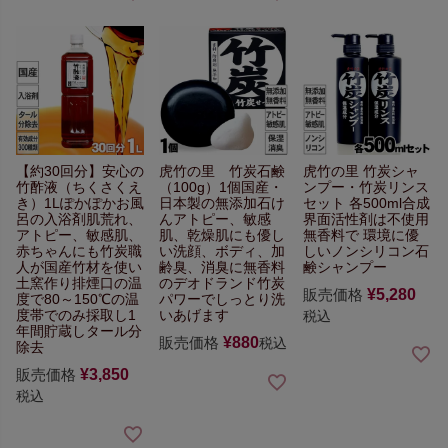
【約30回分】
安心の
虎竹の里 竹炭石鹸
虎竹の里 竹炭シャ
竹酢液（ちくさくえ
（100g）1個
国産・
ンプー・竹炭リンス
き）1L
ぽかぽかお風
日本製の無添加石け
セット
各500ml
合成
呂の入浴剤
肌荒れ、
ん
アトピー、敏感
界面活性剤は不使用
アトピー、敏感肌、
肌、乾燥肌にも優し
無香料で
環境に優
赤ちゃんにも
竹炭職
い
洗顔、ボディ、加
しいノンシリコン石
人が国産竹材を使い
齢臭、
消臭に無香料
鹸シャンプー
土窯作り排煙口の温
のデオドランド
竹炭
販売価格
¥
5,280
度で
80～150℃の温
パワーでしっとり洗
度帯でのみ採取し
1
いあげます
税込
年間貯蔵しタール分
販売価格
¥
880
税込
除去
販売価格
¥
3,850
税込