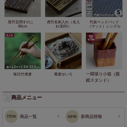
黒竹玄関すのこ
虎竹名刺入れ（名入
竹炭ベッドパッド
90cm
れ/刻印）
（マット）シングル
一閑張り小箱（眼
毎日竹漆箸
蕎麦せいろ
鏡スタンド）
商品メニュー
商品一覧
新商品情報