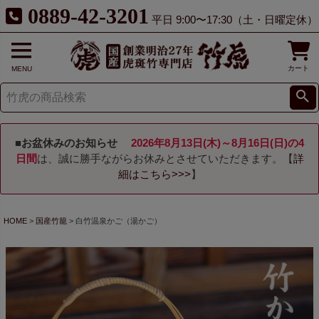
0889-42-3201
平日 9:00〜17:30（土・日曜定休）
カート
MENU
■お盆休みのお知らせ
2026年8月13日(木)～8月16日(日)の4
日間
は、誠に勝手ながらお休みとさせていただきます。【
詳
細はこちら>>>
】
HOME
国産竹籠
白竹温泉かご（湯かご）