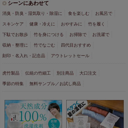
シーンにあわせて
消臭・防臭・湿気取り・除湿に
食を楽しむ
お風呂で
スキンケア
健康・冷えに
おやすみに
竹を履く
下駄でお散歩
竹を身につける
お掃除で
お洗濯で
収納・整理に
竹でなごむ
四代目おすすめ
刻印・名入れ・記念品
アウトレットセール
虎竹製品
伝統の竹細工
別注商品
大口注文
季節の特集
無料サンプル／お試し商品