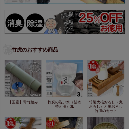
竹虎のおすすめ商品
【国産】青竹踏み
竹炭の洗い水（詰め
竹製大根おろし（鬼
替え用）3L
おろし）と鬼おろし
竹皿のセット