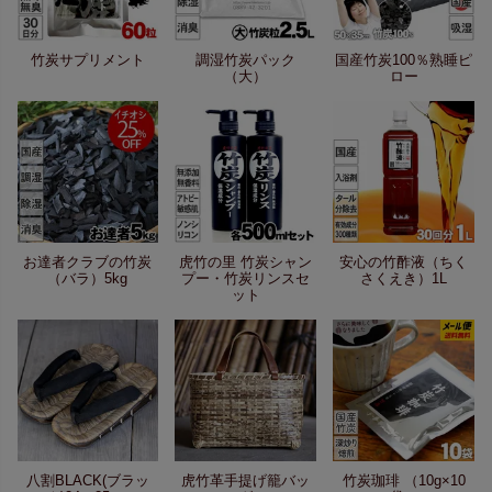
竹炭サプリメント
調湿竹炭パック
国産竹炭100％熟睡ピ
（大）
ロー
お達者クラブの竹炭
虎竹の里 竹炭シャン
安心の竹酢液（ちく
（バラ）5kg
プー・竹炭リンスセ
さくえき）1L
ット
八割BLACK(ブラッ
虎竹革手提げ籠バッ
竹炭珈琲 （10g×10