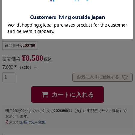
白竹温泉かご（湯かご）
商品番号
sa00789
¥
8,580
販売価格
税込
7,800円
（税抜）～
お気に入りに登録する
カートに入れる
明日
08時00分
までのご注文で
2026/08/11（火）
に
宅配便（ヤマト運輸）
で
お届けします。
東京都
お届け先を変更