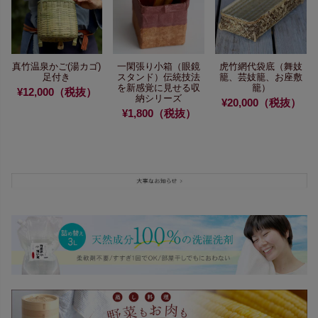
真竹温泉かご(湯カゴ)
一閑張り小箱（眼鏡
虎竹網代袋底
（舞妓
足付き
スタンド）
伝統技法
籠、芸妓籠、お座敷
を新感覚に
見せる収
籠）
¥12,000（税抜）
納シリーズ
¥20,000（税抜）
¥1,800（税抜）