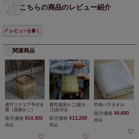
レビューを書く
関連商品
虎竹スクエア手付き
真竹温泉かご(湯カ
竹布バスタオル
籠（温泉かご）
ゴ)足付き
販売価格
¥
6,600
販売価格
¥
14,300
販売価格
¥
13,200
税込
税込
税込