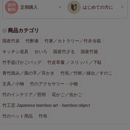
定期購入
はじめての方に
商品カテゴリ
国産竹炭
竹酢液
竹箸／カトラリー／竹弁当箱
キッチン道具
せいろ
国産竹ざる
国産竹籠
竹手提げかごバッグ
竹皮草履 ／スリッパ ／下駄
青竹踏み／孫の手／耳かき
竹垣／竹材／縁台／すのこ
文具／小物
竹のアクセサリー・小物
竹のインテリア／照明
花かご／虫かご
竹工芸 Japanese bamboo art・bamboo object
竹のペット用品
竹布