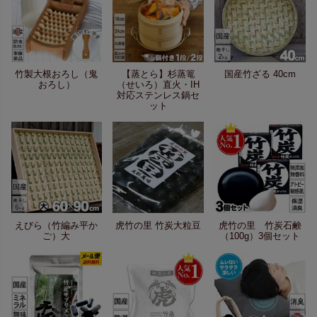
竹製大根おろし（鬼
【蒸とら】杉蒸篭
国産竹ざる 40cm
おろし）
（せいろ）直火・IH
対応ステンレス鍋セ
ット
えびら（竹編み平か
虎竹の里 竹炭大粒豆
虎竹の里 竹炭石鹸
ご）大
（100g）3個セット