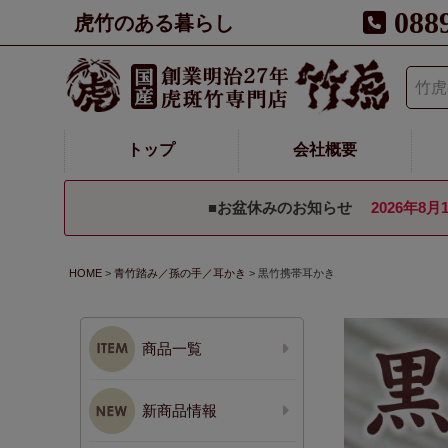
088
虎竹のある暮らし
トップ
会社概要
■お盆休みのお知らせ
2026年8月
HOME
青竹踏み／孫の手／耳かき
黒竹携帯耳かき
商品一覧
新商品情報