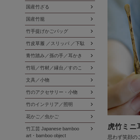
国産竹ざる
国産竹籠
竹手提げかごバッグ
竹皮草履 ／スリッパ ／下駄
青竹踏み／孫の手／耳かき
竹垣／竹材／縁台／すのこ
文具／小物
竹のアクセサリー・小物
竹のインテリア／照明
花かご／虫かご
虎竹ミニ
竹工芸 Japanese bamboo
art・bamboo object
思わず笑顔の