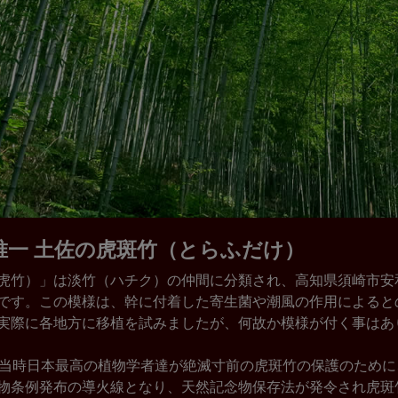
唯一 土佐の虎斑竹（とらふだけ）
虎竹）」は淡竹（ハチク）の仲間に分類され、高知県須崎市安
です。この模様は、幹に付着した寄生菌や潮風の作用によると
実際に各地方に移植を試みましたが、何故か模様が付く事はあ
、当時日本最高の植物学者達が絶滅寸前の虎斑竹の保護のため
物条例発布の導火線となり、天然記念物保存法が発令され虎斑