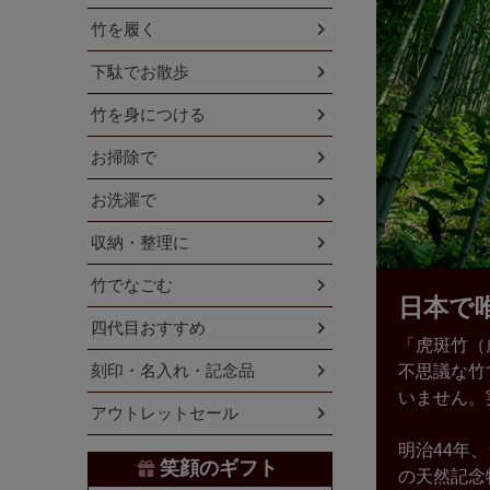
竹を履く
下駄でお散歩
竹を身につける
お掃除で
お洗濯で
収納・整理に
竹でなごむ
日本で
四代目おすすめ
「虎斑竹（
刻印・名入れ・記念品
不思議な竹
いません。
アウトレットセール
明治44年
笑顔のギフト
の天然記念