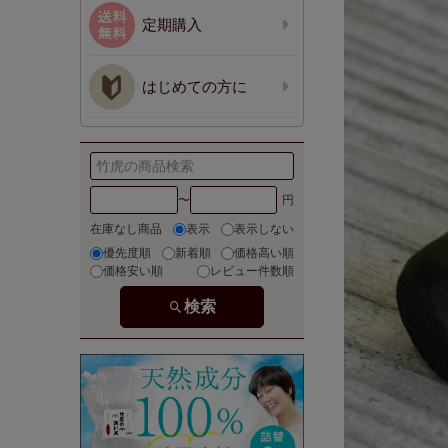
定期購入
はじめての方に
〜
在庫なし商品
表示
表示しない
優先度順
新着順
価格高い順
価格安い順
レビュー件数順
検索