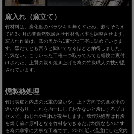
窯入れ（窯立て）
竹材料は、炭化度のバラツキを無くすため、割りそろえ
て約3ヶ月の間自然乾燥させ竹材含水率を調整させます。
窯入れ作業は、窯の奥から1束づつ丁寧に詰めていきま
す。窯だてとも言うと聞いてなるほどと納得しました。
何気ない、こういった工程一つ取ってみても経験に裏付
けされた、上質の炭を焼き上げる為の竹炭職人の技が隠
されています。
燻製熱処理
竹は表皮と内皮の比重の違いや、上下方向での含水率の
違いがあり、これを均一にしておかないと炭にするプロ
セスで、ねじれや割れが発生します。燻煙熱処理は竹炭
を焼く前に原料となる竹材をできるだけ均質なものにす
る為の非常に大事な工程です。200℃近い温度にした窯内