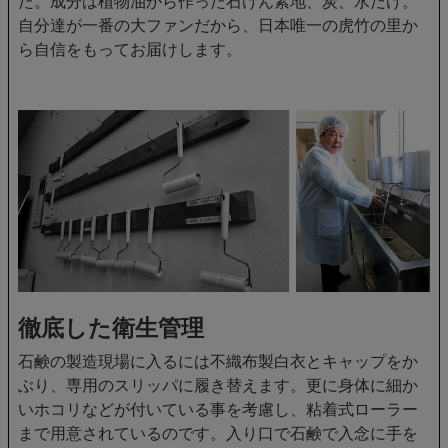
た。成分は植物油から作った石けん素地、炭、水だけ。
自分達が一番の大ファンだから、日本唯一の虎竹の里か
ら自信をもってお届けします。
徹底した衛生管理
石鹸の製造現場に入るには不織布製白衣とキャップをか
ぶり、専用のスリッパに履き替えます。更に身体に細か
いホコリなどが付いている事を考慮し、粘着式ローラー
まで用意されているのです。入り口で石鹸で入念に手を