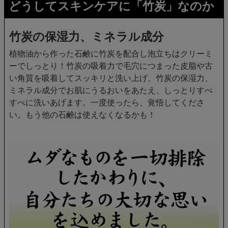
どうしてスキンケアに「竹炭」なのか
竹炭の保湿力、ミネラル成分
植物油から作った石鹸に竹炭を配合し泡立ちはクリーミ
ーでしっとり！竹炭の吸着力で毛穴につまった皮脂や古
い角質を吸着してスッキリと洗い上げ、竹炭の保湿力、
ミネラル成分でお肌にうるおいをあたえ、しっとりすべ
すべに洗いあげます。一度使ったら、覚悟してくださ
い。もう他の石鹸は使えなくなるかも！