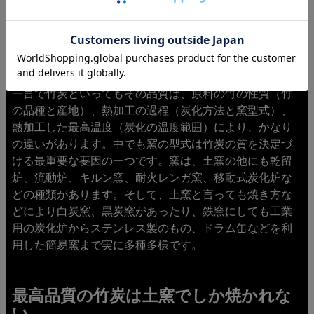
なぜ「土窯」なのか
一言で竹炭といってもその品質は、原料の竹の性質（竹
の品種と産地）、熱加工の過程（炭化方法と窯型式）、
熱加工した最高温度（炭化の温度範囲）により、かなり
の違いがあります。中でも窯の型式は竹炭の質を決定づ
ける最重要な要因の一つです。窯は、土窯の他にも乾留
炉、流動炉、キルン窯、耐火レンガ窯、移動式炭化炉な
どの種類があります。そして、土窯と言っても焼き方な
どにより白炭窯、黒炭窯があったり、鉄窯にしても工業
用の炭化炉からステンレス製のもの、ドラム缶などを利
用した簡易窯まで実に多種多様です。
最高品質の竹炭は土窯でしか焼かれな
い。