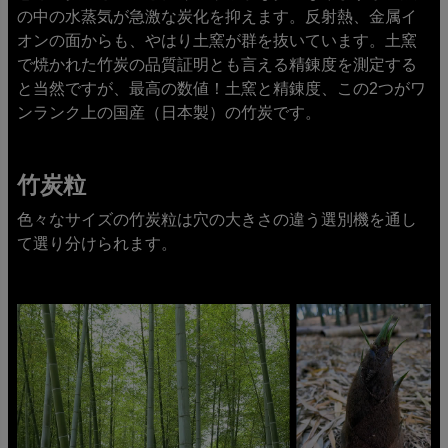
の中の水蒸気が急激な炭化を抑えます。反射熱、金属イ
オンの面からも、やはり土窯が群を抜いています。土窯
で焼かれた竹炭の品質証明とも言える精錬度を測定する
と当然ですが、最高の数値！土窯と精錬度、この2つがワ
ンランク上の国産（日本製）の竹炭です。
竹炭粒
色々なサイズの竹炭粒は穴の大きさの違う選別機を通し
て選り分けられます。