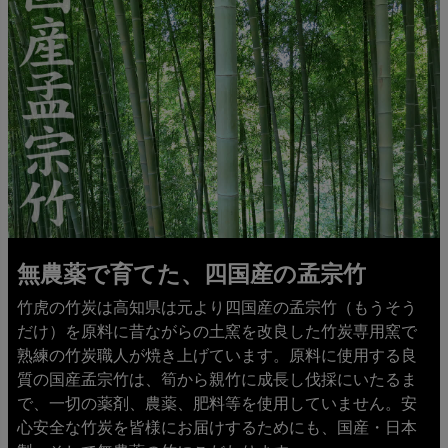
無農薬で育てた、四国産の孟宗竹
竹虎の竹炭は高知県は元より四国産の孟宗竹（もうそう
だけ）を原料に昔ながらの土窯を改良した竹炭専用窯で
熟練の竹炭職人が焼き上げています。原料に使用する良
質の国産孟宗竹は、筍から親竹に成長し伐採にいたるま
で、一切の薬剤、農薬、肥料等を使用していません。安
心安全な竹炭を皆様にお届けするためにも、国産・日本