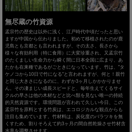
無尽蔵の竹資源
孟宗竹の歴史は以外に浅く、江戸時代中頃だったと思い
ますが中国から伝わりました。初めて移植されたのが鹿
児島とも京都とも言われますが、その太さ、長さから
様々な有効利用（特に食用）に大変珍重され、又孟宗竹
のたくましい生命力から瞬く間に日本全国に広まり、あ
たかも在来種であるがごときになっています。竹は、”タ
ケノコから10日で竹になる”と言われますが、何と！親竹
と同じ大きさになるのに、わずか3ヶ月しかかかりませ
ん。その凄まじい成長スピードと、毎年生えてくるサイ
クルの早さは他の木材などと比べ類を見ない唯一の持続
的天然資源です。環境問題が言われて久しい今日、この
孟宗竹を原料とする竹炭は、エコロジカルな観点からも
注目も集めています。竹材料は、炭化度のバラツキを無
くすため、割りそろえて約3ヶ月の間自然乾燥させ竹材含
水率を調整させます。