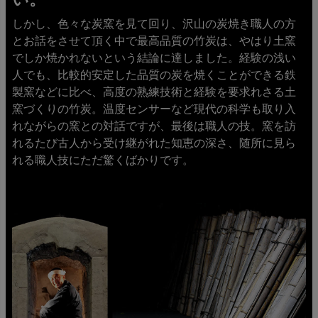
しかし、色々な炭窯を見て回り、沢山の炭焼き職人の方
とお話をさせて頂く中で最高品質の竹炭は、やはり土窯
でしか焼かれないという結論に達しました。経験の浅い
人でも、比較的安定した品質の炭を焼くことができる鉄
製窯などに比べ、高度の熟練技術と経験を要求れさる土
窯づくりの竹炭。温度センサーなど現代の科学も取り入
れながらの窯との対話ですが、最後は職人の技。窯を訪
れるたび古人から受け継がれた知恵の深さ、随所に見ら
れる職人技にただ驚くばかりです。