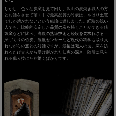
しかし、色々な炭窯を見て回り、沢山の炭焼き職人の方
とお話をさせて頂く中で最高品質の竹炭は、やはり土窯
でしか焼かれないという結論に達しました。経験の浅い
人でも、比較的安定した品質の炭を焼くことができる鉄
製窯などに比べ、高度の熟練技術と経験を要求れさる土
窯づくりの竹炭。温度センサーなど現代の科学も取り入
れながらの窯との対話ですが、最後は職人の技。窯を訪
れるたび古人から受け継がれた知恵の深さ、随所に見ら
れる職人技にただ驚くばかりです。