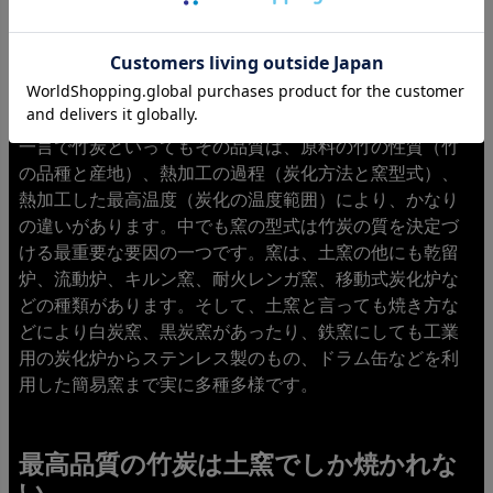
なぜ「土窯」なのか
一言で竹炭といってもその品質は、原料の竹の性質（竹
の品種と産地）、熱加工の過程（炭化方法と窯型式）、
熱加工した最高温度（炭化の温度範囲）により、かなり
の違いがあります。中でも窯の型式は竹炭の質を決定づ
ける最重要な要因の一つです。窯は、土窯の他にも乾留
炉、流動炉、キルン窯、耐火レンガ窯、移動式炭化炉な
どの種類があります。そして、土窯と言っても焼き方な
どにより白炭窯、黒炭窯があったり、鉄窯にしても工業
用の炭化炉からステンレス製のもの、ドラム缶などを利
用した簡易窯まで実に多種多様です。
最高品質の竹炭は土窯でしか焼かれな
い。