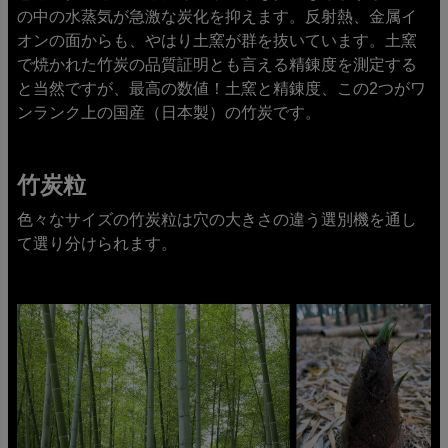
の中の水蒸気が急激な炭化を抑えます。反射熱、金属イ
オンの面からも、やはり土窯が群を抜いています。土窯
で焼かれた竹炭の品質証明とも言える精錬度を測定する
と当然ですが、最高の数値！土窯と精錬度、この2つがワ
ンランク上の国産（日本製）の竹炭です。
竹炭粒
色々なサイズの竹炭粒は穴の大きさの違う選別機を通し
て選り分けられます。