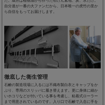
た。成分は植物油から作った石けん素地、炭、水だけ。
自分達が一番の大ファンだから、日本唯一の虎竹の里か
ら自信をもってお届けします。
徹底した衛生管理
石鹸の製造現場に入るには不織布製白衣とキャップをか
ぶり、専用のスリッパに履き替えます。更に身体に細か
いホコリなどが付いている事を考慮し、粘着式ローラー
まで用意されているのです。入り口で石鹸で入念に手を