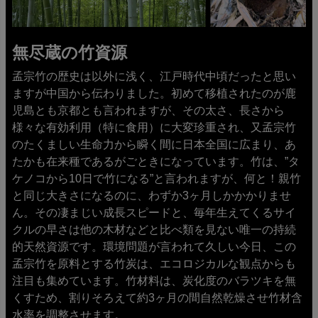
無尽蔵の竹資源
孟宗竹の歴史は以外に浅く、江戸時代中頃だったと思い
ますが中国から伝わりました。初めて移植されたのが鹿
児島とも京都とも言われますが、その太さ、長さから
様々な有効利用（特に食用）に大変珍重され、又孟宗竹
のたくましい生命力から瞬く間に日本全国に広まり、あ
たかも在来種であるがごときになっています。竹は、”タ
ケノコから10日で竹になる”と言われますが、何と！親竹
と同じ大きさになるのに、わずか3ヶ月しかかかりませ
ん。その凄まじい成長スピードと、毎年生えてくるサイ
クルの早さは他の木材などと比べ類を見ない唯一の持続
的天然資源です。環境問題が言われて久しい今日、この
孟宗竹を原料とする竹炭は、エコロジカルな観点からも
注目も集めています。竹材料は、炭化度のバラツキを無
くすため、割りそろえて約3ヶ月の間自然乾燥させ竹材含
水率を調整させます。