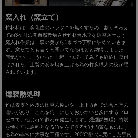
窯入れ（窯立て）
竹材料は、炭化度のバラツキを無くすため、割りそろえ
て約3ヶ月の間自然乾燥させ竹材含水率を調整させます。
窯入れ作業は、窯の奥から1束づつ丁寧に詰めていきま
す。窯だてとも言うと聞いてなるほどと納得しました。
何気ない、こういった工程一つ取ってみても経験に裏付
けされた、上質の炭を焼き上げる為の竹炭職人の技が隠
されています。
燻製熱処理
竹は表皮と内皮の比重の違いや、上下方向での含水率の
違いがあり、これを均一にしておかないと炭にするプロ
セスで、ねじれや割れが発生します。燻煙熱処理は竹炭
を焼く前に原料となる竹材をできるだけ均質なものにす
る為の非常に大事な工程です。200℃近い温度にした窯内