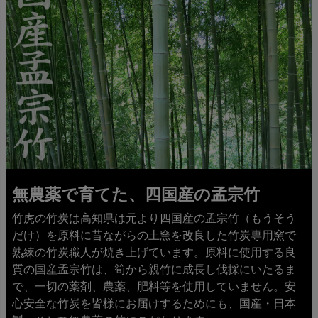
無農薬で育てた、四国産の孟宗竹
竹虎の竹炭は高知県は元より四国産の孟宗竹（もうそう
だけ）を原料に昔ながらの土窯を改良した竹炭専用窯で
熟練の竹炭職人が焼き上げています。原料に使用する良
質の国産孟宗竹は、筍から親竹に成長し伐採にいたるま
で、一切の薬剤、農薬、肥料等を使用していません。安
心安全な竹炭を皆様にお届けするためにも、国産・日本