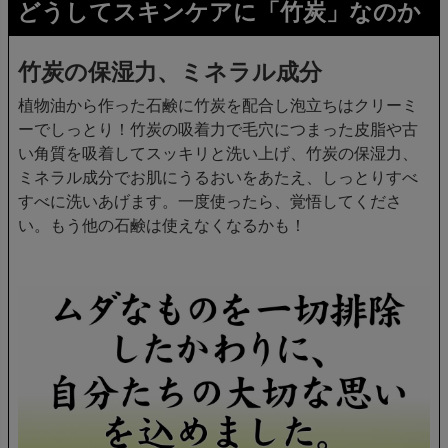
どうしてスキンケアに「竹炭」なのか
竹炭の保湿力、ミネラル成分
植物油から作った石鹸に竹炭を配合し泡立ちはクリーミ
ーでしっとり！竹炭の吸着力で毛穴につまった皮脂や古
い角質を吸着してスッキリと洗い上げ、竹炭の保湿力、
ミネラル成分でお肌にうるおいをあたえ、しっとりすべ
すべに洗いあげます。一度使ったら、覚悟してくださ
い。もう他の石鹸は使えなくなるかも！