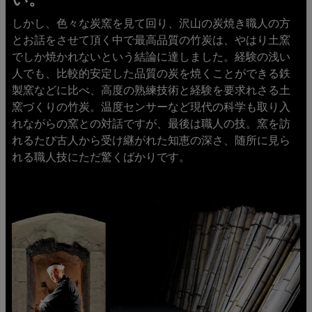
しかし、色々な炭窯を見て回り、沢山の炭焼き職人の方
とお話をさせて頂く中で最高品質の竹炭は、やはり土窯
でしか焼かれないという結論に達しました。経験の浅い
人でも、比較的安定した品質の炭を焼くことができる鉄
製窯などに比べ、高度の熟練技術と経験を要求れさる土
窯づくりの竹炭。温度センサーなど現代の科学も取り入
れながらの窯との対話ですが、最後は職人の技。窯を訪
れるたび古人から受け継がれた知恵の深さ、随所に見ら
れる職人技にただ驚くばかりです。