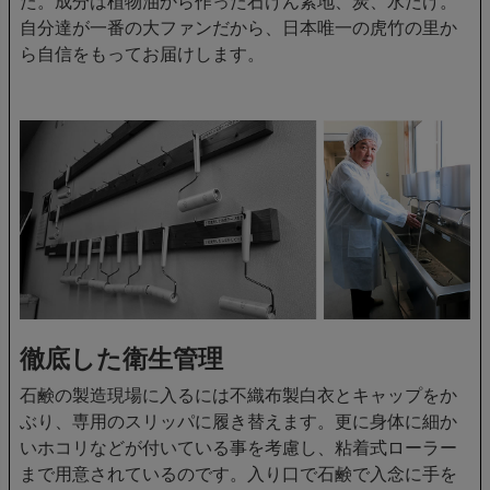
た。成分は植物油から作った石けん素地、炭、水だけ。
自分達が一番の大ファンだから、日本唯一の虎竹の里か
ら自信をもってお届けします。
徹底した衛生管理
石鹸の製造現場に入るには不織布製白衣とキャップをか
ぶり、専用のスリッパに履き替えます。更に身体に細か
いホコリなどが付いている事を考慮し、粘着式ローラー
まで用意されているのです。入り口で石鹸で入念に手を