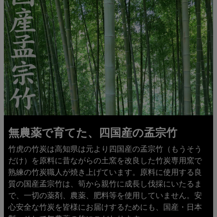
無農薬で育てた、四国産の孟宗竹
竹虎の竹炭は高知県は元より四国産の孟宗竹（もうそう
だけ）を原料に昔ながらの土窯を改良した竹炭専用窯で
熟練の竹炭職人が焼き上げています。原料に使用する良
質の国産孟宗竹は、筍から親竹に成長し伐採にいたるま
で、一切の薬剤、農薬、肥料等を使用していません。安
心安全な竹炭を皆様にお届けするためにも、国産・日本