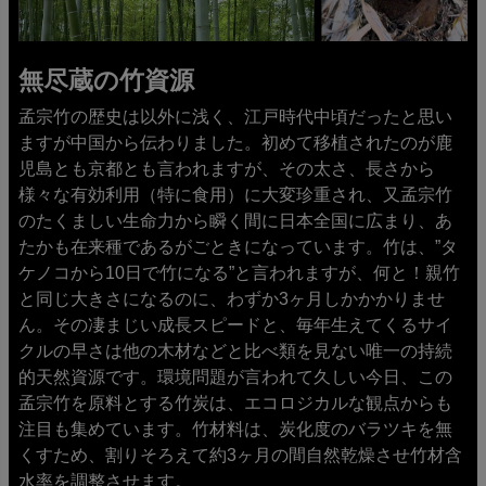
無尽蔵の竹資源
孟宗竹の歴史は以外に浅く、江戸時代中頃だったと思い
ますが中国から伝わりました。初めて移植されたのが鹿
児島とも京都とも言われますが、その太さ、長さから
様々な有効利用（特に食用）に大変珍重され、又孟宗竹
のたくましい生命力から瞬く間に日本全国に広まり、あ
たかも在来種であるがごときになっています。竹は、”タ
ケノコから10日で竹になる”と言われますが、何と！親竹
と同じ大きさになるのに、わずか3ヶ月しかかかりませ
ん。その凄まじい成長スピードと、毎年生えてくるサイ
クルの早さは他の木材などと比べ類を見ない唯一の持続
的天然資源です。環境問題が言われて久しい今日、この
孟宗竹を原料とする竹炭は、エコロジカルな観点からも
注目も集めています。竹材料は、炭化度のバラツキを無
くすため、割りそろえて約3ヶ月の間自然乾燥させ竹材含
水率を調整させます。