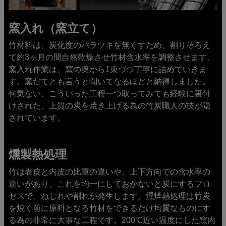
窯入れ（窯立て）
竹材料は、炭化度のバラツキを無くすため、割りそろえ
て約3ヶ月の間自然乾燥させ竹材含水率を調整させます。
窯入れ作業は、窯の奥から1束づつ丁寧に詰めていきま
す。窯だてとも言うと聞いてなるほどと納得しました。
何気ない、こういった工程一つ取ってみても経験に裏付
けされた、上質の炭を焼き上げる為の竹炭職人の技が隠
されています。
燻製熱処理
竹は表皮と内皮の比重の違いや、上下方向での含水率の
違いがあり、これを均一にしておかないと炭にするプロ
セスで、ねじれや割れが発生します。燻煙熱処理は竹炭
を焼く前に原料となる竹材をできるだけ均質なものにす
る為の非常に大事な工程です。200℃近い温度にした窯内