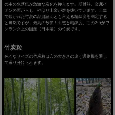
の中の水蒸気が急激な炭化を抑えます。反射熱、金属イ
オンの面からも、やはり土窯が群を抜いています。土窯
で焼かれた竹炭の品質証明とも言える精錬度を測定する
と当然ですが、最高の数値！土窯と精錬度、この2つがワ
ンランク上の国産（日本製）の竹炭です。
竹炭粒
色々なサイズの竹炭粒は穴の大きさの違う選別機を通し
て選り分けられます。