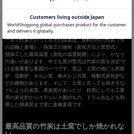
なぜ「土窯」なのか
一言で竹炭といってもその品質は、原料の竹の性質（竹
の品種と産地）、熱加工の過程（炭化方法と窯型式）、
熱加工した最高温度（炭化の温度範囲）により、かなり
の違いがあります。中でも窯の型式は竹炭の質を決定づ
ける最重要な要因の一つです。窯は、土窯の他にも乾留
炉、流動炉、キルン窯、耐火レンガ窯、移動式炭化炉な
どの種類があります。そして、土窯と言っても焼き方な
どにより白炭窯、黒炭窯があったり、鉄窯にしても工業
用の炭化炉からステンレス製のもの、ドラム缶などを利
用した簡易窯まで実に多種多様です。
最高品質の竹炭は土窯でしか焼かれな
い。