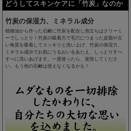
どうしてスキンケアに「竹炭」なのか
竹炭の保湿力、ミネラル成分
植物油から作った石鹸に竹炭を配合し泡立ちはクリーミ
ーでしっとり！竹炭の吸着力で毛穴につまった皮脂や古
い角質を吸着してスッキリと洗い上げ、竹炭の保湿力、
ミネラル成分でお肌にうるおいをあたえ、しっとりすべ
すべに洗いあげます。一度使ったら、覚悟してくださ
い。もう他の石鹸は使えなくなるかも！