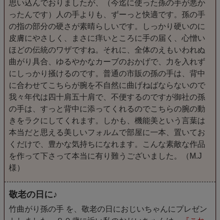
思い込んでおりましたが、（今迄に使った孫の手が悪か
ったんです）人の手よりも、ずーっと快適です。孫の手
の指の部分の硬さが素晴らしいです。しっかり硬いのに
皮膚にやさしく、まさに痒いところに手の届く、心憎い
ほどの伝統のワザですね。それに、全体のえもいわれぬ
曲がり具合、ゆるやかなカーブのおかげで、力を入れず
にしっかり掻けるのです。普通の市販の孫の手は、背中
に合わせてこちらが腕を不自然に曲げねばならないので
我々年代は四十肩五十肩で、不便するのですが御社の孫
の手は、すっと背中に添ってくれるのでこちらの腕の動
きをラクにしてくれます。しかも、機能美という言葉は
本当だと思える美しいフォルムで部屋に一本、置いてお
くだけで、豊かな気持ちになれます。こんな素敵な作品
を作って下さって本当に有り難うございました。（M.J
様）
敬老の日に♪
竹曲がり孫の手 を、敬老の日におじいちゃんにプレゼン