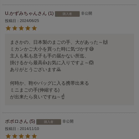
U.かずみちゃん
1
非公開
購入者
投稿日
2024/06/25
まさかの、日本製のまごの手、大があった～🙌

ミカンかご大小を買った時に気づかす😅

主人も私も息子も手の届かない所迄、

掛けるから最高👍お気に入りですよ～🙆

ありがとうございます🙇

何時か、鞄やバッグに入る携帯出来る

ミニまごの手(伸縮する)

が出来たら良いですね～☝️
ポポロ
5
非公開
購入者
投稿日
2014/11/10