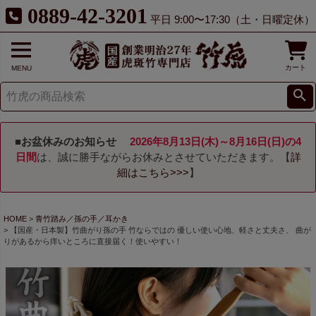
0889-42-3201
平日 9:00〜17:30（土・日曜定休）
カート
MENU
■お盆休みのお知らせ
2026年8月13日(木)～8月16日(日)の4
日間
は、誠に勝手ながらお休みとさせていただきます。【
詳
細はこちら>>>
】
HOME
青竹踏み／孫の手／耳かき
【国産・日本製】竹曲がり孫の手 竹ならではの 優しい使い心地、軽さと丈夫さ、 曲が
りがあるから痒いところに直接届く！使いやすい！