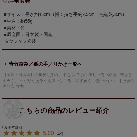
詳細情報
■サイズ：長さ約45cm（幅：持ち手約2.5cm、先端約3cm）
■重さ：約55g
■素材：竹
■原産国：日本製・国産
※ウレタン塗装
青竹踏み／孫の手／耳かき
【国産・日本製】竹曲がり孫の手 竹ならではの 優しい使い心地、軽さと
丈夫さ、 曲がりがあるから痒いところに直接届く！使いやすい！ | 虎斑竹
専門店 竹虎
5.00
4