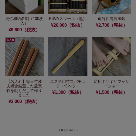
虎竹和紙名刺（100枚
BIWAスツール（黒）
虎竹四海波風鈴
入）
¥26,000（税抜）
¥2,700（税抜）
¥9,600（税抜）
【名入れ】毎日竹漆
エステ用竹スパチュ
足用ギザギザマッサ
夫婦箸
厳選した孟宗
ラ（竹ヘラ）
ージャー
竹を
削りだして作り
¥1,300（税抜）
¥1,500（税抜）
ました
¥2,000（税抜）