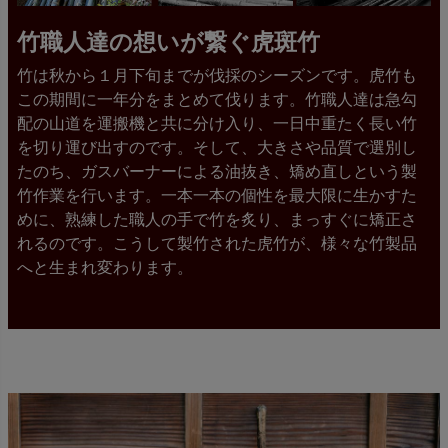
竹職人達の想いが繋ぐ虎斑竹
竹は秋から１月下旬までが伐採のシーズンです。虎竹も
この期間に一年分をまとめて伐ります。竹職人達は急勾
配の山道を運搬機と共に分け入り、一日中重たく長い竹
を切り運び出すのです。そして、大きさや品質で選別し
たのち、ガスバーナーによる油抜き、矯め直しという製
竹作業を行います。一本一本の個性を最大限に生かすた
めに、熟練した職人の手で竹を炙り、まっすぐに矯正さ
れるのです。こうして製竹された虎竹が、様々な竹製品
へと生まれ変わります。