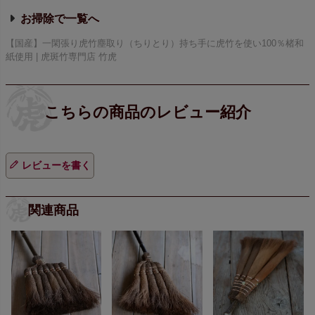
お掃除で
【国産】一閑張り虎竹塵取り（ちりとり）持ち手に虎竹を使い100％楮和
紙使用 | 虎斑竹専門店 竹虎
レビューを書く
関連商品