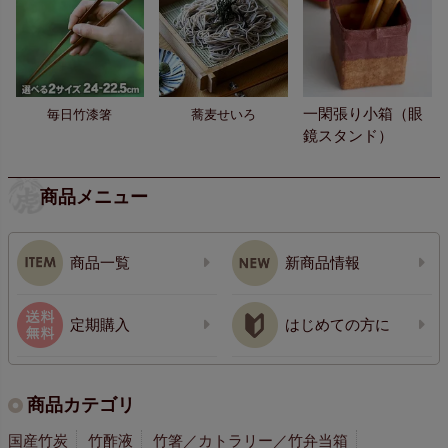
一閑張り小箱（眼
毎日竹漆箸
蕎麦せいろ
鏡スタンド）
商品メニュー
商品一覧
新商品情報
定期購入
はじめての方に
商品カテゴリ
国産竹炭
竹酢液
竹箸／カトラリー／竹弁当箱