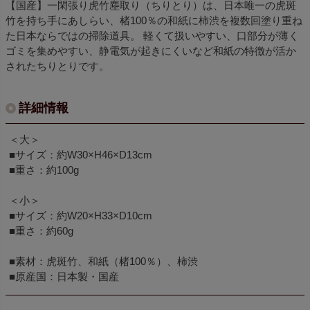
【国産】一閑張り虎竹塵取り（ちりとり）は、日本唯一の虎斑
竹を持ち手にあしらい、楮100％の和紙に柿渋を複数回塗り重ね
た日本ならではの掃除道具。 軽くて扱いやすい、口部分が薄く
ゴミを集めやすい、静電気が起きにくいなど和紙の特徴が活か
されたちりとりです。
詳細情報
＜大＞
■サイズ：約W30×H46×D13cm
■重さ：約100g
＜小＞
■サイズ：約W20×H33×D10cm
■重さ：約60g
■素材：虎斑竹、和紙（楮100％）、柿渋
■原産国：日本製・国産