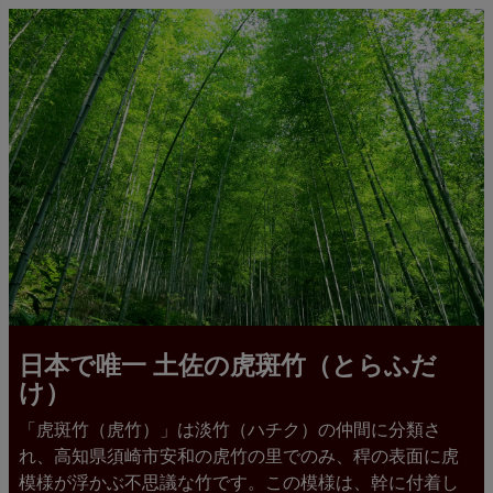
日本で唯一 土佐の虎斑竹（とらふだ
け）
「虎斑竹（虎竹）」は淡竹（ハチク）の仲間に分類さ
れ、高知県須崎市安和の虎竹の里でのみ、稈の表面に虎
模様が浮かぶ不思議な竹です。この模様は、幹に付着し