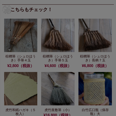
こちらもチェック！
棕櫚箒（シュロほう
棕櫚箒（シュロほう
棕櫚箒（シュロほう
き）手箒４玉
き）手箒５玉
き）長柄７玉
¥2,800（税抜）
¥4,600（税抜）
¥6,800（税抜）
虎竹和紙ハガキ（５
虎竹座敷箒（小）
白竹広口瓶（保存
枚入）
瓶）大
¥16,800（税抜）