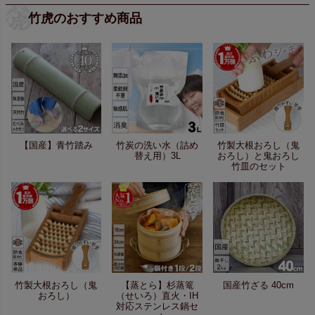
竹虎のおすすめ商品
【国産】青竹踏み
竹炭の洗い水（詰め
竹製大根おろし（鬼
替え用）3L
おろし）と鬼おろし
竹皿のセット
竹製大根おろし（鬼
【蒸とら】杉蒸篭
国産竹ざる 40cm
おろし）
（せいろ）直火・IH
対応ステンレス鍋セ