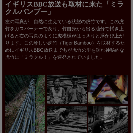
イギリスBBC放送も取材に来た「ミラ
クルバンブー」
左の写真が、自然に生えている状態の虎竹です。この虎
竹をガスバーナーで炙り、竹自身から出る油分で拭き上
げると右の写真のように虎模様がはっきりと浮かび上が
ります。この珍しい虎竹（Tiger Bamboo）を取材するた
めにイギリスBBC放送までもが虎竹の里を訪れ神秘的な
虎竹に「ミラクル！」を連発されていました。