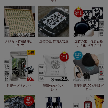
ット
えびら（竹編み平か
虎竹の里 竹炭大粒豆
虎竹の里 竹炭石鹸
ご）大
（100g）3個セット
竹炭サプリメント
調湿竹炭パック
国産竹炭100％熟睡ピ
（大）
ロー