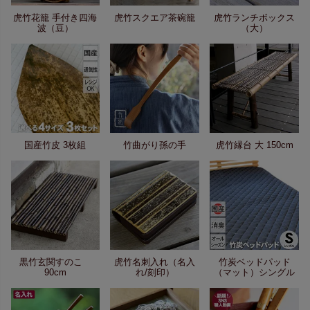
虎竹花籠 手付き四海
虎竹スクエア茶碗籠
虎竹ランチボックス
波（豆）
（大）
国産竹皮 3枚組
竹曲がり孫の手
虎竹縁台 大 150cm
黒竹玄関すのこ
虎竹名刺入れ（名入
竹炭ベッドパッド
90cm
れ/刻印）
（マット）シングル