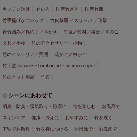
キッチン道具
せいろ
国産竹ざる
国産竹籠
竹手提げかごバッグ
竹皮草履 ／スリッパ ／下駄
青竹踏み／孫の手／耳かき
竹垣／竹材／縁台／すのこ
文具／小物
竹のアクセサリー・小物
竹のインテリア／照明
花かご／虫かご
竹工芸 Japanese bamboo art・bamboo object
竹のペット用品
竹布
シーンにあわせて
消臭・防臭・湿気取り・除湿に
食を楽しむ
お風呂で
スキンケア
健康・冷えに
おやすみに
竹を履く
下駄でお散歩
竹を身につける
お掃除で
お洗濯で