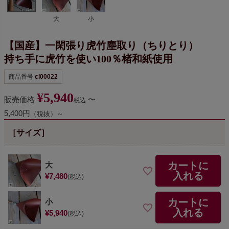
大
小
【国産】一閑張り虎竹塵取り（ちりとり）
持ち手に虎竹を使い100％楮和紙使用
商品番号
cl00022
¥
5,940
販売価格
〜
税込
5,400円
（税抜）～
［サイズ］
カートに
大
入れる
¥
7,480
税込
カートに
小
入れる
¥
5,940
税込