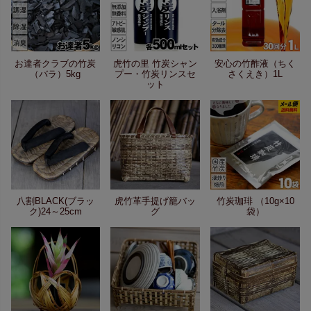
お達者クラブの竹炭
虎竹の里 竹炭シャン
安心の竹酢液（ちく
（バラ）5kg
プー・竹炭リンスセ
さくえき）1L
ット
八割BLACK(ブラッ
虎竹革手提げ籠バッ
竹炭珈琲 （10g×10
ク)24～25cm
グ
袋）