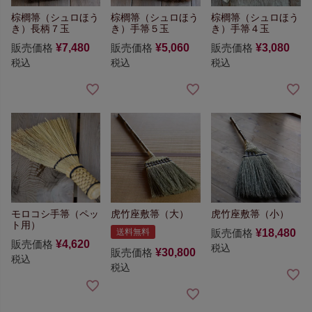
棕櫚箒（シュロほう
棕櫚箒（シュロほう
棕櫚箒（シュロほう
き）長柄７玉
き）手箒５玉
き）手箒４玉
販売価格
¥
7,480
販売価格
¥
5,060
販売価格
¥
3,080
税込
税込
税込
モロコシ手箒（ペッ
虎竹座敷箒（大）
虎竹座敷箒（小）
ト用）
送料無料
販売価格
¥
18,480
販売価格
¥
4,620
税込
販売価格
¥
30,800
税込
税込