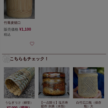
竹蕎麦猪口
販売価格
¥
1,100
税込
こちらもチェック！
うなぎうけ（鰻筌）
【一点限り】
塩月寿
白竹広口瓶（保存
籃作 水摘（水指）
瓶）大
¥7,000（税抜）