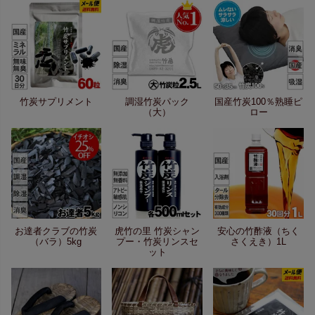
竹炭サプリメント
調湿竹炭パック
国産竹炭100％熟睡ピ
（大）
ロー
お達者クラブの竹炭
虎竹の里 竹炭シャン
安心の竹酢液（ちく
（バラ）5kg
プー・竹炭リンスセ
さくえき）1L
ット