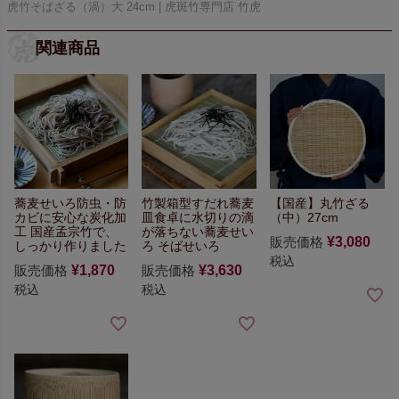
虎竹そばざる（渦）大 24cm | 虎斑竹専門店 竹虎
関連商品
蕎麦せいろ
防虫・防
竹製箱型すだれ蕎麦
【国産】丸竹ざる
カビに安心な炭化加
皿
食卓に水切りの滴
（中）27cm
工
国産孟宗竹で、
が落ちない
蕎麦せい
販売価格
¥
3,080
しっかり作りました
ろ そばせいろ
税込
販売価格
¥
1,870
販売価格
¥
3,630
税込
税込