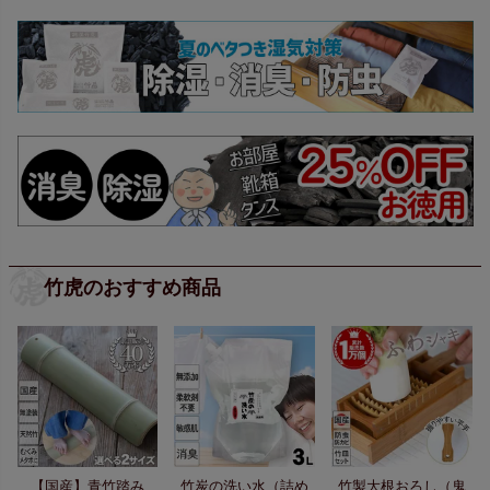
竹虎のおすすめ商品
【国産】青竹踏み
竹炭の洗い水（詰め
竹製大根おろし（鬼