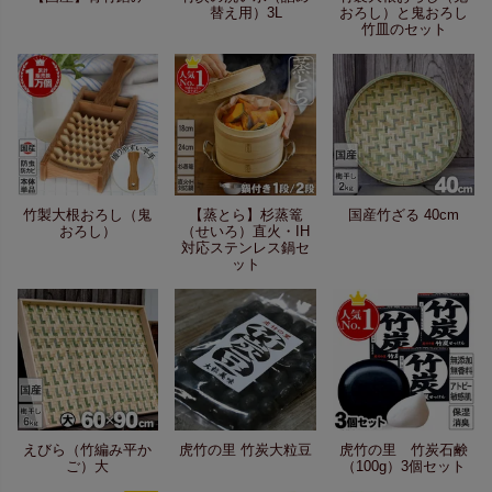
替え用）3L
おろし）と鬼おろし
竹皿のセット
竹製大根おろし（鬼
【蒸とら】杉蒸篭
国産竹ざる 40cm
おろし）
（せいろ）直火・IH
対応ステンレス鍋セ
ット
えびら（竹編み平か
虎竹の里 竹炭大粒豆
虎竹の里 竹炭石鹸
ご）大
（100g）3個セット