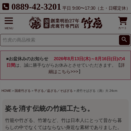
0889-42-3201
平日 9:00〜17:30（土・日曜定休）
カート
MENU
■お盆休みのお知らせ
2026年8月13日(木)～8月16日(日)の4
日間
は、誠に勝手ながらお休みとさせていただきます。【
詳
細はこちら>>>
】
HOME
国産竹ざる
平ざる／盆ざる／そばざる
虎竹そばざる（渦）大 24cm
姿を消す伝統の竹細工たち。
竹籠や竹ざる、竹箸など、竹は日本人にとって昔から暮
らしの中でなくてはならない身近な素材でありました。