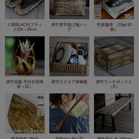
八割BLACK(ブラッ
虎竹革手提げ籠バッ
竹炭珈琲 （10g×10
ク)24～25cm
グ
袋）
虎竹花籠 手付き四海
虎竹スクエア茶碗籠
虎竹ランチボックス
波（豆）
（大）
国産竹皮 3枚組
竹曲がり孫の手
虎竹縁台 大 150cm