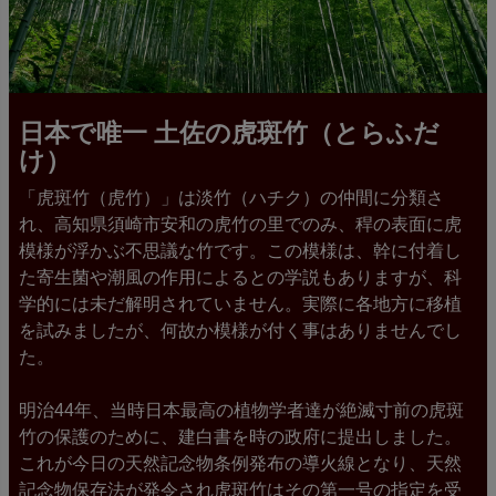
日本で唯一 土佐の虎斑竹（とらふだ
け）
「虎斑竹（虎竹）」は淡竹（ハチク）の仲間に分類さ
れ、高知県須崎市安和の虎竹の里でのみ、稈の表面に虎
模様が浮かぶ不思議な竹です。この模様は、幹に付着し
た寄生菌や潮風の作用によるとの学説もありますが、科
学的には未だ解明されていません。実際に各地方に移植
を試みましたが、何故か模様が付く事はありませんでし
た。
明治44年、当時日本最高の植物学者達が絶滅寸前の虎斑
竹の保護のために、建白書を時の政府に提出しました。
これが今日の天然記念物条例発布の導火線となり、天然
記念物保存法が発令され虎斑竹はその第一号の指定を受