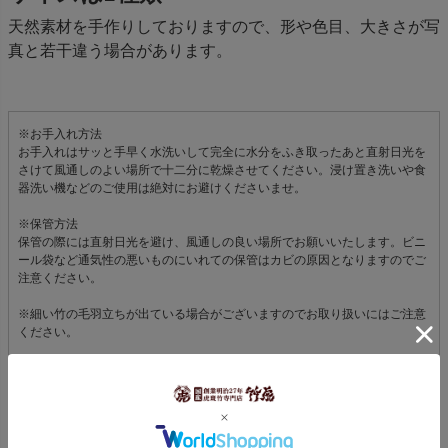
天然素材を手作りしておりますので、形や色目、大きさが写
真と若干違う場合があります。
※お手入れ方法
お手入れはサッと手早く水洗いして完全に水分をふき取ったあと直射日光を
さけて風通しのよい場所で十二分に乾燥させてください。浸け置き洗いや食
器洗い機などのご使用は絶対にお避けくださいませ。
※保管方法
保管の際には直射日光を避け、風通しの良い場所でお願いいたします。ビニ
ール袋など通気性の悪いものにいれての保管はカビの原因となりますのでご
注意ください。
※細い竹の毛羽立ちが出ている場合がございますのでお取り扱いにはご注意
ください。