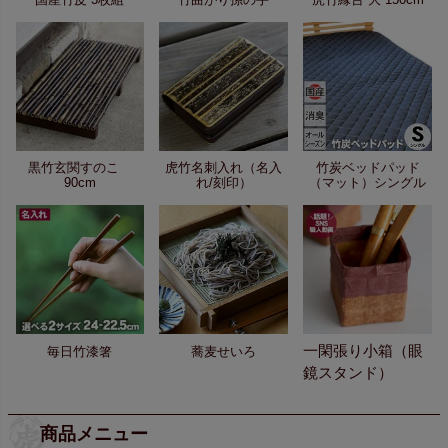
黒竹玄関すのこ
虎竹名刺入れ（名入
竹炭ベッドパッド
90cm
れ/刻印）
（マット）シングル
一閑張り小箱（眼
毎日竹漆箸
蕎麦せいろ
鏡スタンド）
商品メニュー