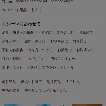
竹工芸 Japanese bamboo art・bamboo object
竹のペット用品
竹布
シーンにあわせて
消臭・防臭・湿気取り・除湿に
食を楽しむ
お風呂で
スキンケア
健康・冷えに
おやすみに
竹を履く
下駄でお散歩
竹を身につける
お掃除で
お洗濯で
収納・整理に
竹でなごむ
四代目おすすめ
刻印・名入れ・記念品
アウトレットセール
虎竹製品
伝統の竹細工
別注商品
大口注文
季節の特集
無料サンプル／お試し商品