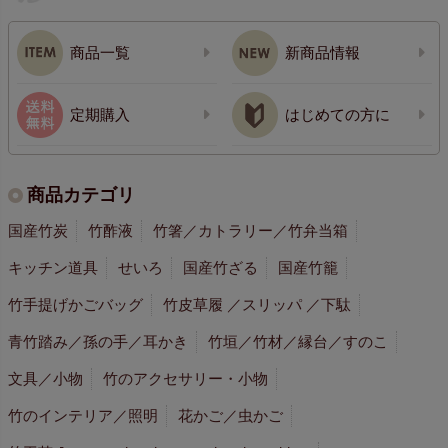
商品一覧
新商品情報
定期購入
はじめての方に
商品カテゴリ
国産竹炭
竹酢液
竹箸／カトラリー／竹弁当箱
キッチン道具
せいろ
国産竹ざる
国産竹籠
竹手提げかごバッグ
竹皮草履 ／スリッパ ／下駄
青竹踏み／孫の手／耳かき
竹垣／竹材／縁台／すのこ
文具／小物
竹のアクセサリー・小物
竹のインテリア／照明
花かご／虫かご