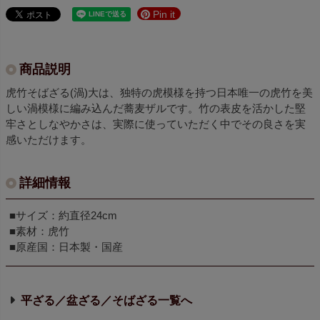
Pin it
商品説明
虎竹そばざる(渦)大は、独特の虎模様を持つ日本唯一の虎竹を美
しい渦模様に編み込んだ蕎麦ザルです。竹の表皮を活かした堅
牢さとしなやかさは、実際に使っていただく中でその良さを実
感いただけます。
詳細情報
■サイズ：約直径24cm
■素材：虎竹
■原産国：日本製・国産
平ざる／盆ざる／そばざる