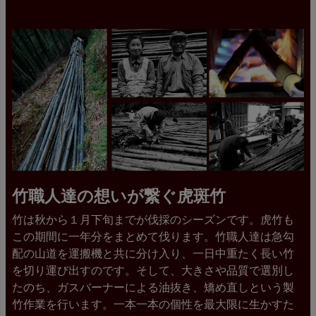
竹職人達の想いが繋ぐ虎斑竹
竹は秋から１月下旬までが伐採のシーズンです。虎竹も
この期間に一年分をまとめて伐ります。竹職人達は急勾
配の山道を運搬機と共に分け入り、一日中重たく長い竹
を切り運び出すのです。そして、大きさや品質で選別し
たのち、ガスバーナーによる油抜き、矯め直しという製
竹作業を行います。一本一本の個性を最大限に生かすた