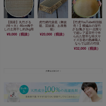
【国産】丸竹ざる
虎竹網代袋底
（舞妓
【竹虎YouTube特別販
（特々大）46cm
梅干
籠、芸妓籠、お座敷
売！】
横編みの深竹
しの土用干し約2kg用
籠）
ざる(亀ざる)
一点限り
で超レア
孟宗竹で作
¥9,000（税抜）
¥20,000（税抜）
られた堅牢な特大サ
イズ
古老の熟練職人
ならでは匠の竹技
¥32,000（税抜）