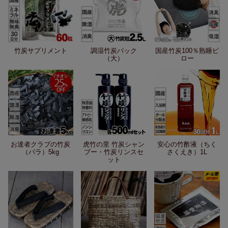
竹炭サプリメント
調湿竹炭パック
国産竹炭100％熟睡ピ
（大）
ロー
お達者クラブの竹炭
虎竹の里 竹炭シャン
安心の竹酢液（ちく
（バラ）5kg
プー・竹炭リンスセ
さくえき）1L
ット