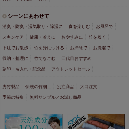
シーンにあわせて
消臭・防臭・湿気取り・除湿に
食を楽しむ
お風呂で
スキンケア
健康・冷えに
おやすみに
竹を履く
下駄でお散歩
竹を身につける
お掃除で
お洗濯で
収納・整理に
竹でなごむ
四代目おすすめ
刻印・名入れ・記念品
アウトレットセール
虎竹製品
伝統の竹細工
別注商品
大口注文
季節の特集
無料サンプル／お試し商品