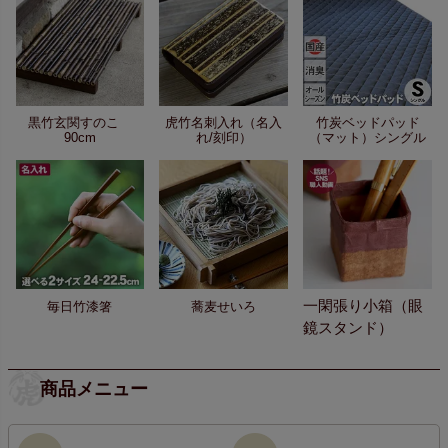
黒竹玄関すのこ
虎竹名刺入れ（名入
竹炭ベッドパッド
90cm
れ/刻印）
（マット）シングル
一閑張り小箱（眼
毎日竹漆箸
蕎麦せいろ
鏡スタンド）
商品メニュー