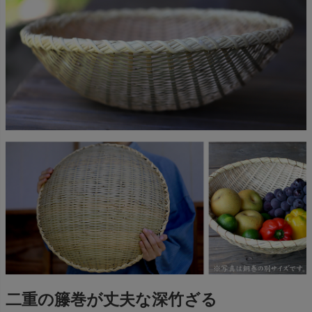
二重の籐巻が丈夫な深竹ざる