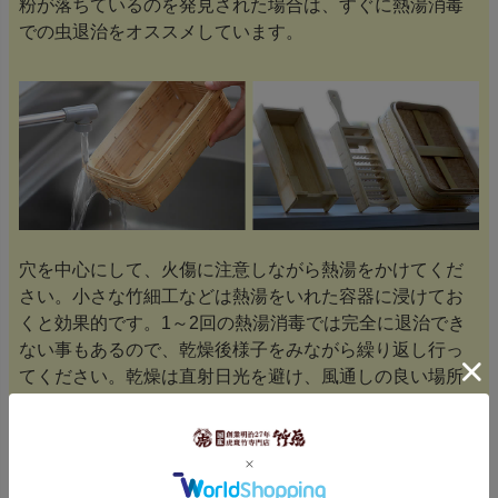
粉が落ちているのを発見された場合は、すぐに熱湯消毒
での虫退治をオススメしています。
穴を中心にして、火傷に注意しながら熱湯をかけてくだ
さい。小さな竹細工などは熱湯をいれた容器に浸けてお
くと効果的です。1～2回の熱湯消毒では完全に退治でき
ない事もあるので、乾燥後様子をみながら繰り返し行っ
てください。乾燥は直射日光を避け、風通しの良い場所
で十二分に行ってください。乾燥が不完全だとカビなど
の原因になります。