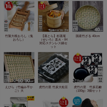
竹製大根おろし（鬼
【蒸とら】杉蒸篭
国産竹ざる 40cm
おろし）
（せいろ）直火・IH
対応ステンレス鍋セ
ット
えびら（竹編み平か
虎竹の里 竹炭大粒豆
虎竹の里 竹炭石鹸
ご）大
（100g）3個セット