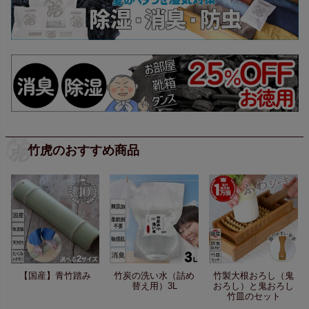
竹虎のおすすめ商品
【国産】青竹踏み
竹炭の洗い水（詰め
竹製大根おろし（鬼
替え用）3L
おろし）と鬼おろし
竹皿のセット