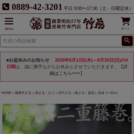
0889-42-3201
平日 9:00〜17:30（土・日曜定休）
カート
MENU
■お盆休みのお知らせ
2026年8月13日(木)～8月16日(日)の4
日間
は、誠に勝手ながらお休みとさせていただきます。【
詳
細はこちら>>>
】
HOME
国産竹ざる
深ざる・かご
深竹ざる（亀ざる）籐返し巻縁 小 40cm