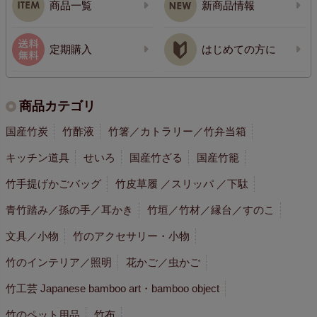
商品一覧
新商品情報
定期購入
はじめての方に
商品カテゴリ
国産竹炭
竹酢液
竹箸／カトラリー／竹弁当箱
キッチン道具
せいろ
国産竹ざる
国産竹籠
竹手提げかごバッグ
竹皮草履 ／スリッパ ／下駄
青竹踏み／孫の手／耳かき
竹垣／竹材／縁台／すのこ
文具／小物
竹のアクセサリー・小物
竹のインテリア／照明
花かご／虫かご
竹工芸 Japanese bamboo art・bamboo object
竹のペット用品
竹布