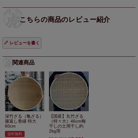
レビューを書く
関連商品
深竹ざる（亀ざる）
【国産】丸竹ざる
籐返し巻縁 特大
（特々大）46cm
梅
60cm
干しの土用干し約
2kg用
送料無料