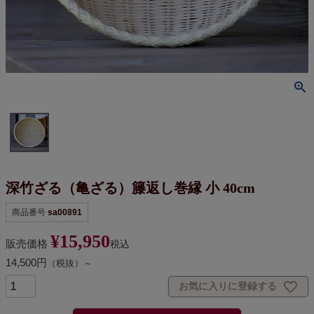
深竹ざる（亀ざる）籐返し巻縁 小 40cm
商品番号
sa00891
¥
15,950
販売価格
税込
14,500円
（税抜）～
お気に入りに登録する