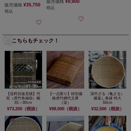
販売価格
¥
9,900
販売価格
¥
35,750
税込
税込
こちらもチェック！
【送料別途見積】
竹
【一点限り】特別価
深竹ざる（亀ざる）
垣（虎竹角袖垣）幅
格
虎竹網代文庫
籐返し巻縁 特大
81～90cm
（染）
60cm
¥73,200（税抜）
¥98,000（税抜）
¥32,500（税抜）