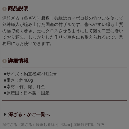
商品説明
深竹ざる（亀ざる）籐返し巻縁はカマボコ状の竹ひごを使って
熟練職人が編み上げた国産の竹ザルです。傷みやすい縁も上質
の籐で硬く巻き、更にクロスさせるようにして籐を二重に巻い
ており頑丈。しっかりした作りで重さにも耐えられるので、業
務用にもお使いできます。
詳細情報
■サイズ：約直径40×H12cm
■重さ：約460g
■素材：竹、籐、針金
■原産国：日本製・国産
深ざる・かご
深竹ざる（亀ざる）籐返し巻縁 小 40cm | 虎斑竹専門店 竹虎