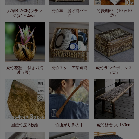
八割BLACK(ブラッ
虎竹革手提げ籠バッ
竹炭珈琲 （10g×10
ク)24～25cm
グ
袋）
虎竹花籠 手付き四海
虎竹スクエア茶碗籠
虎竹ランチボックス
波（豆）
（大）
国産竹皮 3枚組
竹曲がり孫の手
虎竹縁台 大 150cm