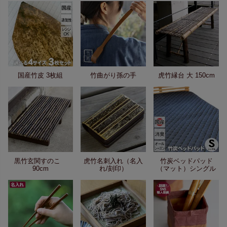
国産竹皮 3枚組
竹曲がり孫の手
虎竹縁台 大 150cm
黒竹玄関すのこ
虎竹名刺入れ（名入
竹炭ベッドパッド
90cm
れ/刻印）
（マット）シングル