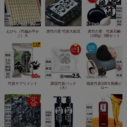
えびら（竹編み平か
虎竹の里 竹炭大粒豆
虎竹の里 竹炭石鹸
ご）大
（100g）3個セット
竹炭サプリメント
調湿竹炭パック
国産竹炭100％熟睡ピ
（大）
ロー