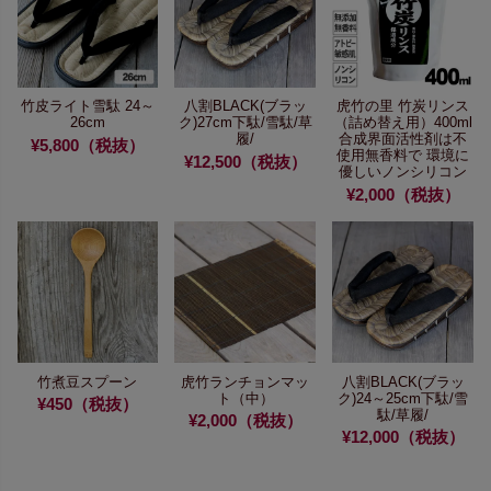
竹皮ライト雪駄 24～
八割BLACK(ブラッ
虎竹の里 竹炭リンス
26cm
ク)27cm
下駄/雪駄/草
（詰め替え用）400ml
履/
合成界面活性剤は不
¥5,800（税抜）
使用無香料で
環境に
¥12,500（税抜）
優しいノンシリコン
¥2,000（税抜）
竹煮豆スプーン
虎竹ランチョンマッ
八割BLACK(ブラッ
ト（中）
ク)24～25cm
下駄/雪
¥450（税抜）
駄/草履/
¥2,000（税抜）
¥12,000（税抜）