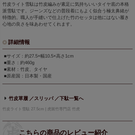
竹皮ライト雪駄は竹皮編みが素足に気持ちいいタイヤ底の本格
派雪駄です。ジーンズなどの普段着にもよく似合う極太鼻緒が
特徴的。職人が手縫いで仕上げた竹のセッタは他にはない履き
心地の良さを味あわせてくれます。
詳細情報
■サイズ：約27.5×幅10.5×高さ1cm
■重さ：約460g
■素材：竹皮、タイヤ
■原産国：日本製・国産
竹皮草履 ／スリッパ ／下駄
竹皮ライト雪駄 27.5cm | 虎斑竹専門店 竹虎