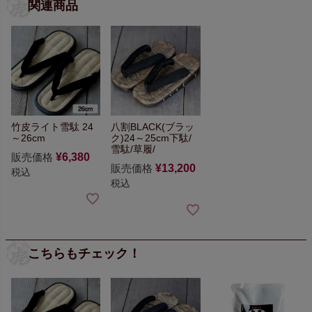
関連商品
竹皮ライト雪駄 24
八割BLACK(ブラッ
～26cm
ク)24～25cm
下駄/
雪駄/草履/
販売価格
¥
6,380
販売価格
¥
13,200
税込
税込
こちらもチェック！