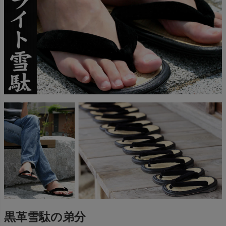
黒革雪駄の弟分