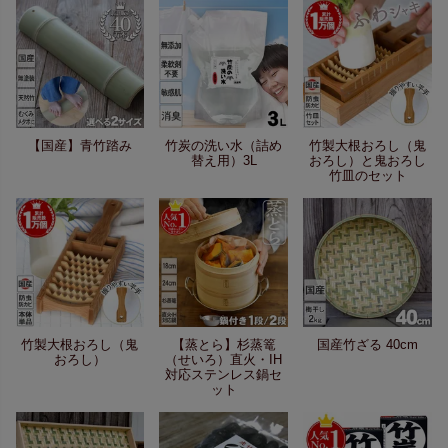
【国産】青竹踏み
竹炭の洗い水（詰め
竹製大根おろし（鬼
替え用）3L
おろし）と鬼おろし
竹皿のセット
竹製大根おろし（鬼
【蒸とら】杉蒸篭
国産竹ざる 40cm
おろし）
（せいろ）直火・IH
対応ステンレス鍋セ
ット