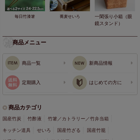
一閑張り小箱（眼
毎日竹漆箸
蕎麦せいろ
鏡スタンド）
商品メニュー
商品一覧
新商品情報
定期購入
はじめての方に
商品カテゴリ
国産竹炭
竹酢液
竹箸／カトラリー／竹弁当箱
キッチン道具
せいろ
国産竹ざる
国産竹籠