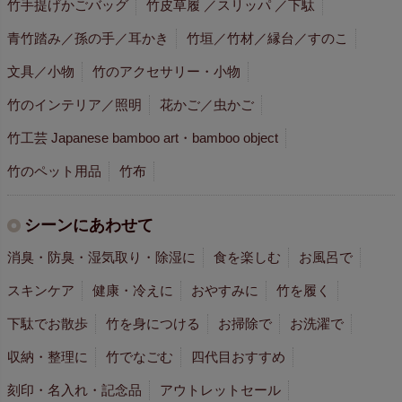
竹手提げかごバッグ
竹皮草履 ／スリッパ ／下駄
青竹踏み／孫の手／耳かき
竹垣／竹材／縁台／すのこ
文具／小物
竹のアクセサリー・小物
竹のインテリア／照明
花かご／虫かご
竹工芸 Japanese bamboo art・bamboo object
竹のペット用品
竹布
シーンにあわせて
消臭・防臭・湿気取り・除湿に
食を楽しむ
お風呂で
スキンケア
健康・冷えに
おやすみに
竹を履く
下駄でお散歩
竹を身につける
お掃除で
お洗濯で
収納・整理に
竹でなごむ
四代目おすすめ
刻印・名入れ・記念品
アウトレットセール