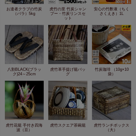
お達者クラブの竹炭
虎竹の里 竹炭シャン
安心の竹酢液（ちく
（バラ）5kg
プー・竹炭リンスセ
さくえき）1L
ット
八割BLACK(ブラッ
虎竹革手提げ籠バッ
竹炭珈琲 （10g×10
ク)24～25cm
グ
袋）
虎竹花籠 手付き四海
虎竹スクエア茶碗籠
虎竹ランチボックス
波（豆）
（大）