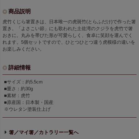
商品説明
虎竹くじら箸置きは、日本唯一の虎斑竹(とらふだけ)で作った箸
置き。「よさこい節」にも歌われた土佐湾のクジラを虎竹で箸
おきに。丸みを帯びた形が可愛らしく、食卓に笑顔を運んでく
れます。5個セットですので、ひとつひとつ違う虎模様の違いを
お楽しみください。
詳細情報
■サイズ：約5.5cm
■重さ：約30g
■素材：虎竹
■原産国：日本製・国産
※ウレタン塗装仕上げ
箸／マイ箸／カトラリー