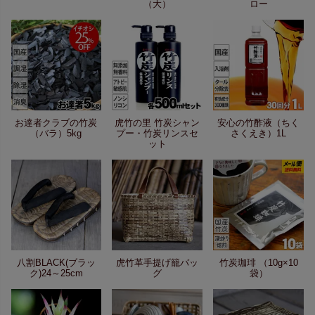
（大）
ロー
お達者クラブの竹炭
虎竹の里 竹炭シャン
安心の竹酢液（ちく
（バラ）5kg
プー・竹炭リンスセ
さくえき）1L
ット
八割BLACK(ブラッ
虎竹革手提げ籠バッ
竹炭珈琲 （10g×10
ク)24～25cm
グ
袋）