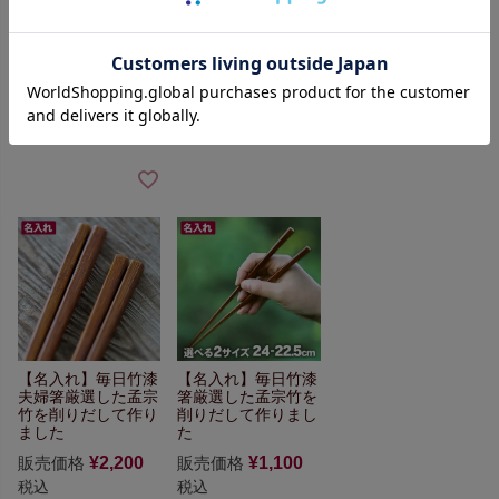
竹編み魚型箸置き
昭
極上竹箸置き
虎竹ランチョンマッ
和の竹職人スゴ技！
ト（大）
販売価格
¥
550
税込
網代編みと束ね編み
販売価格
¥
2,640
の
合わせ技でレトロ
モダン
税込
販売価格
¥
3,960
税込
【名入れ】毎日竹漆
【名入れ】毎日竹漆
夫婦箸
厳選した孟宗
箸
厳選した孟宗竹を
竹を
削りだして作り
削りだして作りまし
ました
た
販売価格
¥
2,200
販売価格
¥
1,100
税込
税込