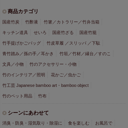
商品カテゴリ
国産竹炭
竹酢液
竹箸／カトラリー／竹弁当箱
キッチン道具
せいろ
国産竹ざる
国産竹籠
竹手提げかごバッグ
竹皮草履 ／スリッパ ／下駄
青竹踏み／孫の手／耳かき
竹垣／竹材／縁台／すのこ
文具／小物
竹のアクセサリー・小物
竹のインテリア／照明
花かご／虫かご
竹工芸 Japanese bamboo art・bamboo object
竹のペット用品
竹布
シーンにあわせて
消臭・防臭・湿気取り・除湿に
食を楽しむ
お風呂で