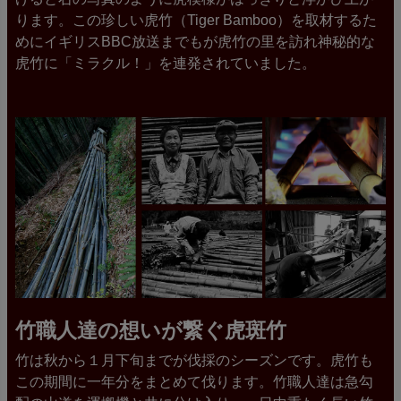
ります。この珍しい虎竹（Tiger Bamboo）を取材するた
めにイギリスBBC放送までもが虎竹の里を訪れ神秘的な
虎竹に「ミラクル！」を連発されていました。
竹職人達の想いが繋ぐ虎斑竹
竹は秋から１月下旬までが伐採のシーズンです。虎竹も
この期間に一年分をまとめて伐ります。竹職人達は急勾