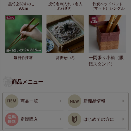
黒竹玄関すのこ
虎竹名刺入れ（名入
竹炭ベッドパッド
90cm
れ/刻印）
（マット）シングル
一閑張り小箱（眼
毎日竹漆箸
蕎麦せいろ
鏡スタンド）
商品メニュー
商品一覧
新商品情報
定期購入
はじめての方に