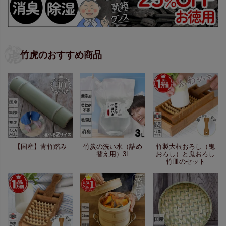
竹虎のおすすめ商品
【国産】青竹踏み
竹炭の洗い水（詰め
竹製大根おろし（鬼
替え用）3L
おろし）と鬼おろし
竹皿のセット