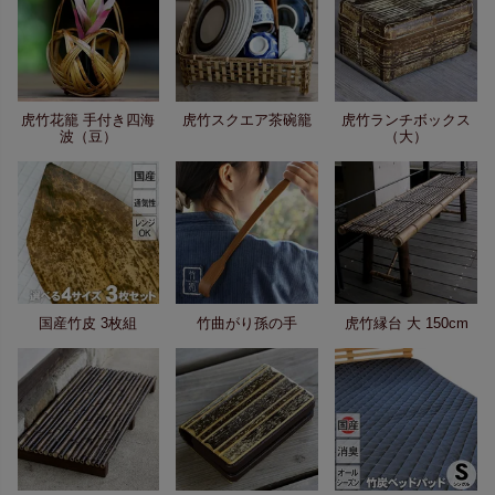
虎竹花籠 手付き四海
虎竹スクエア茶碗籠
虎竹ランチボックス
波（豆）
（大）
国産竹皮 3枚組
竹曲がり孫の手
虎竹縁台 大 150cm