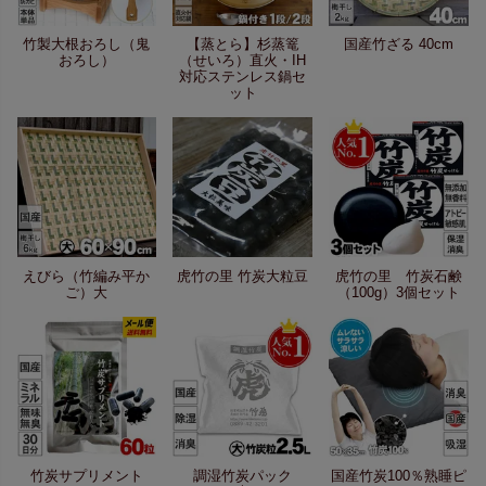
竹製大根おろし（鬼
【蒸とら】杉蒸篭
国産竹ざる 40cm
おろし）
（せいろ）直火・IH
対応ステンレス鍋セ
ット
えびら（竹編み平か
虎竹の里 竹炭大粒豆
虎竹の里 竹炭石鹸
ご）大
（100g）3個セット
竹炭サプリメント
調湿竹炭パック
国産竹炭100％熟睡ピ