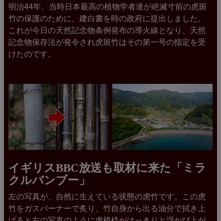
明治44年、当時日本最高の植物学者達が絶滅寸前の虎斑
竹の保護のために、建白書を時の政府に提出しました。
これが今日の天然記念物条例発布の導火線となり、天然
記念物保存法が発令され虎斑竹はその第一号の指定を受
けたのです。
イギリスBBC放送も取材に来た「ミラ
クルバンブー」
左の写真が、自然に生えている状態の虎竹です。この虎
竹をガスバーナーで炙り、竹自身から出る油分で拭き上
げると右の写真のように虎模様がはっきりと浮かび上が