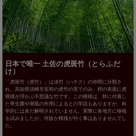
日本で唯一 土佐の虎斑竹（とらふだ
け）
「虎斑竹（虎竹）」は淡竹（ハチク）の仲間に分類さ
れ、高知県須崎市安和の虎竹の里でのみ、稈の表面に虎
模様が浮かぶ不思議な竹です。この模様は、幹に付着し
た寄生菌や潮風の作用によるとの学説もありますが、科
学的には未だ解明されていません。実際に各地方に移植
を試みましたが、何故か模様が付く事はありませんでし
た。