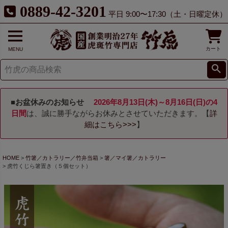
0889-42-3201
平日 9:00〜17:30（土・日曜定休）
カート
MENU
■お盆休みのお知らせ
2026年8月13日(木)～8月16日(日)の4
日間
は、誠に勝手ながらお休みとさせていただきます。【
詳
細はこちら>>>
】
HOME
竹箸／カトラリー／竹弁当箱
箸／マイ箸／カトラリー
虎竹くじら箸置き（５個セット）