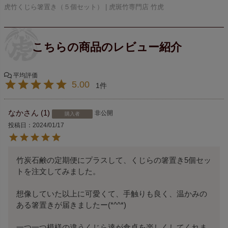
虎竹くじら箸置き（５個セット） | 虎斑竹専門店 竹虎
5.00
1
なか
1
非公開
購入者
投稿日
2024/01/17
竹炭石鹸の定期便にプラスして、くじらの箸置き5個セッ
トを注文してみました。

想像していた以上に可愛くて、手触りも良く、温かみの
ある箸置きが届きましたー(*^^*)

一つ一つ模様の違うくじら達が食卓を楽しくしてくれま