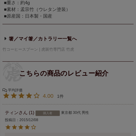
■重さ：約4g
■素材：孟宗竹（ウレタン塗装）
■原産国：日本製・国産
箸／マイ箸／カトラリー
竹コーヒースプーン | 虎斑竹専門店 竹虎
4.00
1
ティン
1
東京都
30代
男性
購入者
投稿日
2015/12/08