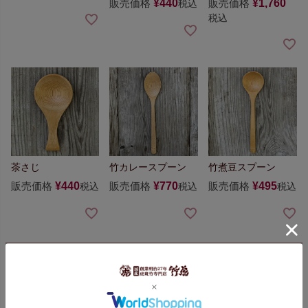
販売価格
¥
440
販売価格
¥
1,760
税込
税込
茶さじ
竹カレースプーン
竹煮豆スプーン
販売価格
¥
440
販売価格
¥
770
販売価格
¥
495
税込
税込
税込
こちらもチェック！