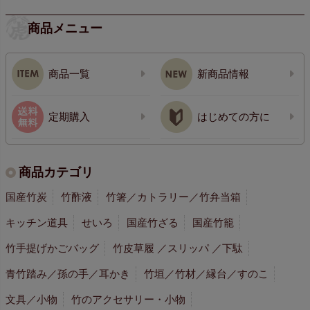
商品メニュー
商品一覧
新商品情報
定期購入
はじめての方に
商品カテゴリ
国産竹炭
竹酢液
竹箸／カトラリー／竹弁当箱
キッチン道具
せいろ
国産竹ざる
国産竹籠
竹手提げかごバッグ
竹皮草履 ／スリッパ ／下駄
青竹踏み／孫の手／耳かき
竹垣／竹材／縁台／すのこ
文具／小物
竹のアクセサリー・小物