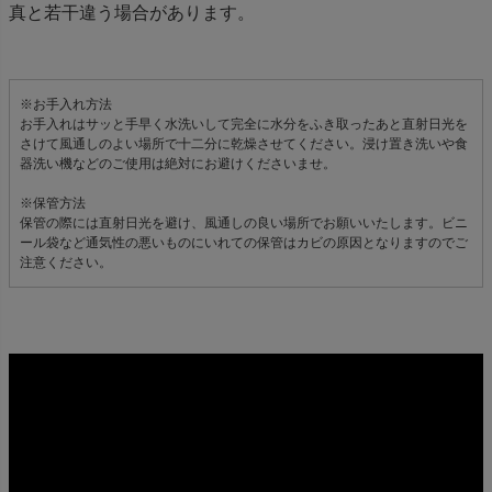
真と若干違う場合があります。
※お手入れ方法
お手入れはサッと手早く水洗いして完全に水分をふき取ったあと直射日光を
さけて風通しのよい場所で十二分に乾燥させてください。浸け置き洗いや食
器洗い機などのご使用は絶対にお避けくださいませ。
※保管方法
保管の際には直射日光を避け、風通しの良い場所でお願いいたします。ビニ
ール袋など通気性の悪いものにいれての保管はカビの原因となりますのでご
注意ください。