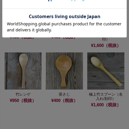
竹バターナイフ
竹煮豆スプーン
極上竹フォーク
（小）
（名入れ/刻
¥450（税抜）
¥450（税抜）
印）
¥1,600（税抜）
竹レンゲ
茶さじ
極上竹スプーン
（名
入れ/刻印）
¥950（税抜）
¥400（税抜）
¥1,600（税抜）