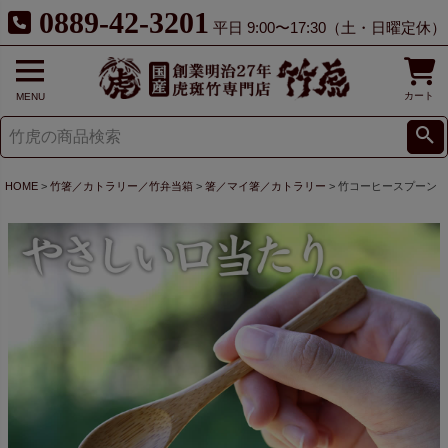
0889-42-3201
平日 9:00〜17:30（土・日曜定休）
カート
MENU
HOME
竹箸／カトラリー／竹弁当箱
箸／マイ箸／カトラリー
竹コーヒースプーン