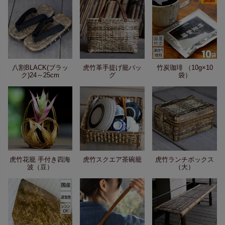
八割BLACK(ブラッ
虎竹革手提げ籠バッ
竹炭珈琲 （10g×10
ク)24～25cm
グ
袋）
虎竹花籠 手付き四海
虎竹スクエア茶碗籠
虎竹ランチボックス
波（豆）
（大）