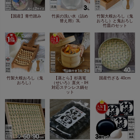
【国産】青竹踏み
竹炭の洗い水（詰め
竹製大根おろし（鬼
替え用）3L
おろし）と鬼おろし
竹皿のセット
竹製大根おろし（鬼
【蒸とら】杉蒸篭
国産竹ざる 40cm
おろし）
（せいろ）直火・IH
対応ステンレス鍋セ
ット