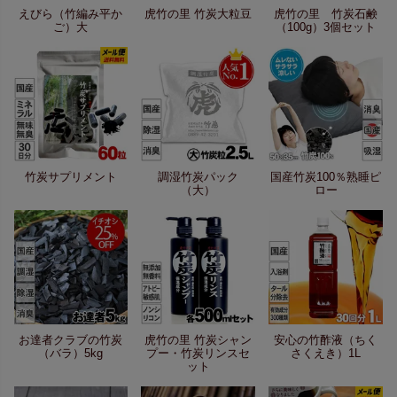
えびら（竹編み平か
虎竹の里 竹炭大粒豆
虎竹の里 竹炭石鹸
ご）大
（100g）3個セット
竹炭サプリメント
調湿竹炭パック
国産竹炭100％熟睡ピ
（大）
ロー
お達者クラブの竹炭
虎竹の里 竹炭シャン
安心の竹酢液（ちく
（バラ）5kg
プー・竹炭リンスセ
さくえき）1L
ット