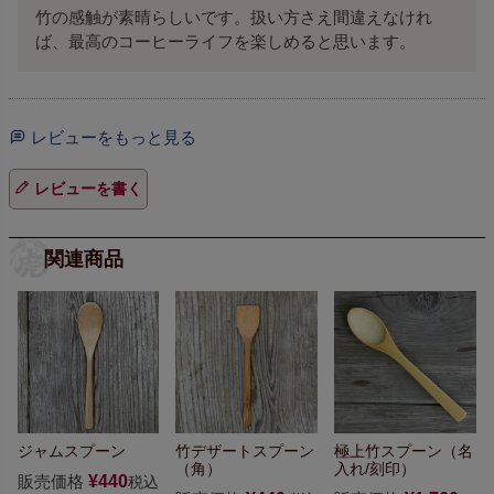
竹の感触が素晴らしいです。扱い方さえ間違えなけれ
ば、最高のコーヒーライフを楽しめると思います。
レビューをもっと見る
レビューを書く
関連商品
ジャムスプーン
竹デザートスプーン
極上竹スプーン
（名
（角）
入れ/刻印）
販売価格
¥
440
税込