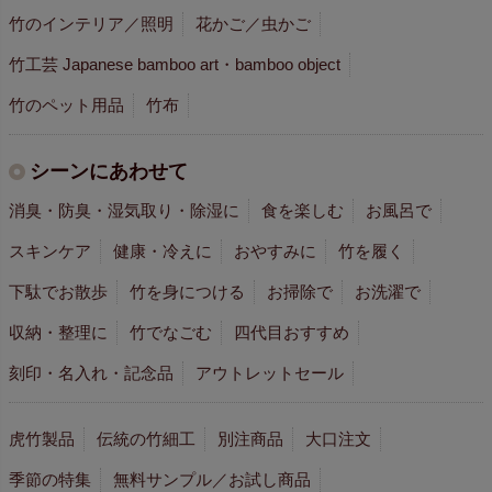
竹のインテリア／照明
花かご／虫かご
竹工芸 Japanese bamboo art・bamboo object
竹のペット用品
竹布
シーンにあわせて
消臭・防臭・湿気取り・除湿に
食を楽しむ
お風呂で
スキンケア
健康・冷えに
おやすみに
竹を履く
下駄でお散歩
竹を身につける
お掃除で
お洗濯で
収納・整理に
竹でなごむ
四代目おすすめ
刻印・名入れ・記念品
アウトレットセール
虎竹製品
伝統の竹細工
別注商品
大口注文
季節の特集
無料サンプル／お試し商品