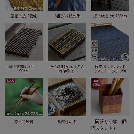
国産竹皮 3枚組
竹曲がり孫の手
虎竹縁台 大 150cm
黒竹玄関すのこ
虎竹名刺入れ（名入
竹炭ベッドパッド
90cm
れ/刻印）
（マット）シングル
一閑張り小箱（眼
毎日竹漆箸
蕎麦せいろ
鏡スタンド）