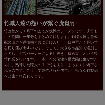
竹職人達の想いが繋ぐ虎斑竹
竹は秋から１月下旬までが伐採のシーズンです。虎竹も
この期間に一年分をまとめて伐ります。竹職人達は急勾
配の山道を運搬機と共に分け入り、一日中重たく長い竹
を切り運び出すのです。そして、大きさや品質で選別し
たのち、ガスバーナーによる油抜き、矯め直しという製
竹作業を行います。一本一本の個性を最大限に生かすた
めに、熟練した職人の手で竹を炙り、まっすぐに矯正さ
れるのです。こうして製竹された虎竹が、様々な竹製品
へと生まれ変わります。