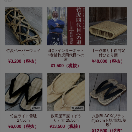
竹炭ペーパーウェイ
田舎×インターネット
【一点限り】
白竹足
ト
×老舗
竹虎四代目への
付ひとり膳
道
¥3,200（税抜）
¥48,000（税抜）
¥1,500（税抜）
竹皮ライト雪駄
数寄屋草履（ぞう
八割BLACK(ブラッ
27.5cm
り）大 25.5cm
ク)27cm
下駄/雪駄/草
履/
¥6,000（税抜）
¥13,500（税抜）
¥12,500（税抜）