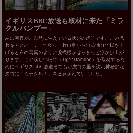
イギリスBBC放送も取材に来た「ミラ
クルバンブー」
左の写真が、自然に生えている状態の虎竹です。この虎
竹をガスバーナーで炙り、竹自身から出る油分で拭き上
げると右の写真のように虎模様がはっきりと浮かび上が
ります。この珍しい虎竹（Tiger Bamboo）を取材するた
めにイギリスBBC放送までもが虎竹の里を訪れ神秘的な
虎竹に「ミラクル！」を連発されていました。