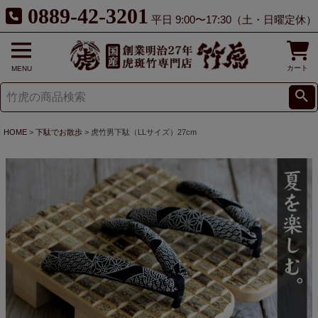
0889-42-3201
平日 9:00〜17:30（土・日曜定休）
カート
MENU
HOME
下駄でお散歩
虎竹男下駄（LLサイズ）27cm