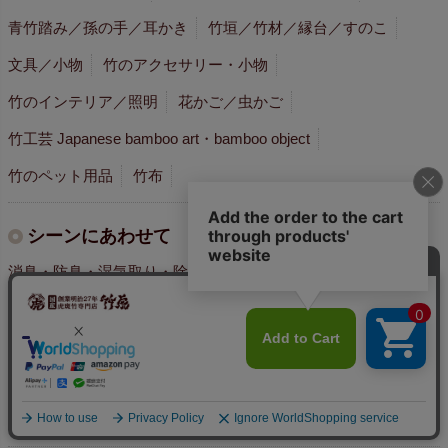
青竹踏み／孫の手／耳かき
竹垣／竹材／縁台／すのこ
文具／小物
竹のアクセサリー・小物
竹のインテリア／照明
花かご／虫かご
竹工芸 Japanese bamboo art・bamboo object
竹のペット用品
竹布
シーンにあわせて
消臭・防臭・湿気取り・除湿に
食を楽しむ
お風呂で
スキンケア
健康・冷えに
おやすみに
竹を履く
下駄でお散歩
竹を身につける
お掃除で
お洗濯で
収納・整理に
竹でなごむ
四代目おすすめ
刻印・名入れ・記念品
アウトレットセール