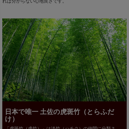
れば分からない心地良さです。
日本で唯一 土佐の虎斑竹（とらふだ
け）
「虎斑竹（虎竹）」は淡竹（ハチク）の仲間に分類さ