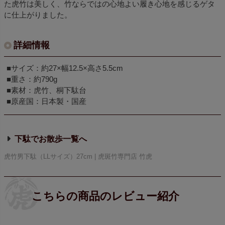
た虎竹は美しく、竹ならではの心地よい履き心地を感じるゲタ
に仕上がりました。
詳細情報
■サイズ：約27×幅12.5×高さ5.5cm
■重さ：約790g
■素材：虎竹、桐下駄台
■原産国：日本製・国産
下駄でお散歩
虎竹男下駄（LLサイズ）27cm | 虎斑竹専門店 竹虎