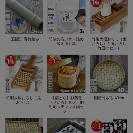
【国産】青竹踏み
竹炭の洗い水（詰め
竹製大根おろし（鬼
替え用）3L
おろし）と鬼おろし
竹皿のセット
竹製大根おろし（鬼
【蒸とら】杉蒸篭
国産竹ざる 40cm
おろし）
（せいろ）直火・IH
対応ステンレス鍋セ
ット