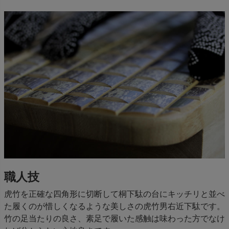
職人技
虎竹を正確な四角形に切断して桐下駄の台にキッチリと並べ
た履くのが惜しくなるような美しさの虎竹男右近下駄です。
竹の足当たりの良さ、素足で履いた感触は味わった方でなけ