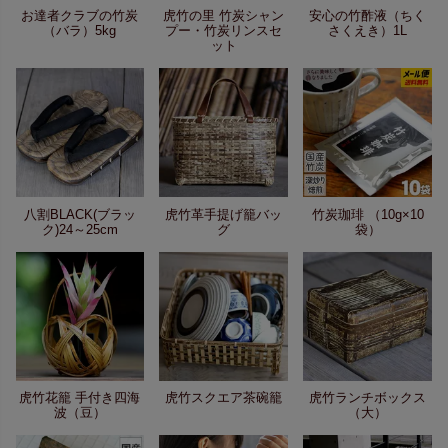
お達者クラブの竹炭
虎竹の里 竹炭シャン
安心の竹酢液（ちく
（バラ）5kg
プー・竹炭リンスセ
さくえき）1L
ット
八割BLACK(ブラッ
虎竹革手提げ籠バッ
竹炭珈琲 （10g×10
ク)24～25cm
グ
袋）
虎竹花籠 手付き四海
虎竹スクエア茶碗籠
虎竹ランチボックス
波（豆）
（大）