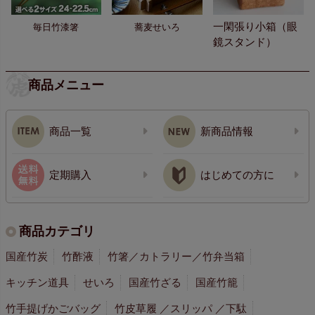
一閑張り小箱（眼
毎日竹漆箸
蕎麦せいろ
鏡スタンド）
商品メニュー
商品一覧
新商品情報
定期購入
はじめての方に
商品カテゴリ
国産竹炭
竹酢液
竹箸／カトラリー／竹弁当箱
キッチン道具
せいろ
国産竹ざる
国産竹籠
竹手提げかごバッグ
竹皮草履 ／スリッパ ／下駄