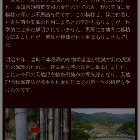
れ、高知県須崎市安和の虎竹の里でのみ、稈の表面に虎
模様が浮かぶ不思議な竹です。この模様は、幹に付着し
た寄生菌や潮風の作用によるとの学説もありますが、科
学的には未だ解明されていません。実際に各地方に移植
を試みましたが、何故か模様が付く事はありませんでし
た。
明治44年、当時日本最高の植物学者達が絶滅寸前の虎斑
竹の保護のために、建白書を時の政府に提出しました。
これが今日の天然記念物条例発布の導火線となり、天然
記念物保存法が発令され虎斑竹はその第一号の指定を受
けたのです。