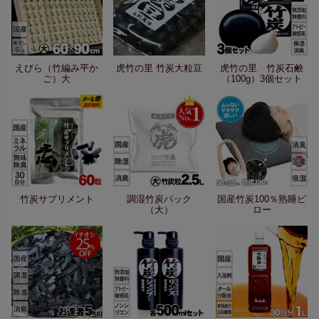
えびら（竹編み平か
虎竹の里 竹炭大粒豆
虎竹の里 竹炭石鹸
ご）大
（100g）3個セット
竹炭サプリメント
調湿竹炭パック
国産竹炭100％熟睡ピ
（大）
ロー