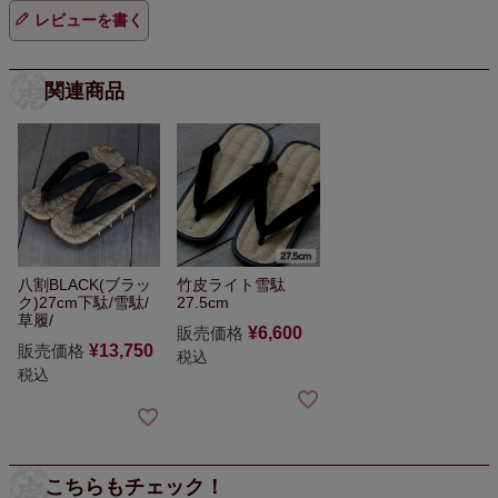
レビューを書く
関連商品
八割BLACK(ブラッ
竹皮ライト雪駄
ク)27cm
下駄/雪駄/
27.5cm
草履/
販売価格
¥
6,600
販売価格
¥
13,750
税込
税込
こちらもチェック！