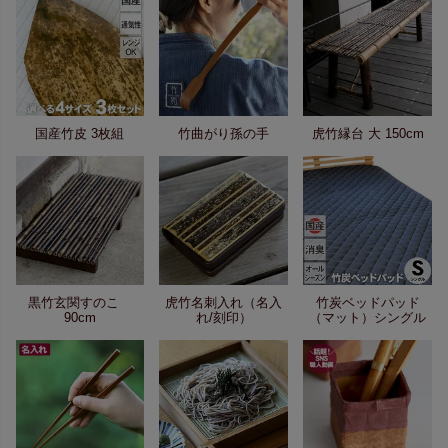
国産竹皮 3枚組
竹曲がり孫の手
虎竹縁台 大 150cm
黒竹玄関すのこ
虎竹名刺入れ（名入
竹炭ベッドパッド
90cm
れ/刻印）
（マット）シングル