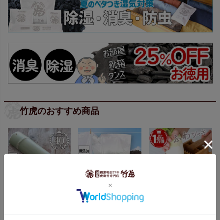
竹虎のおすすめ商品
【国産】青竹踏み
竹炭の洗い水（詰め
竹製大根おろし（鬼
替え用）3L
おろし）と鬼おろし
竹皿のセット