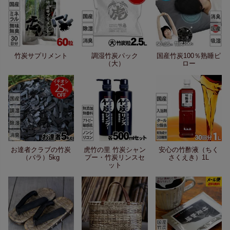
竹炭サプリメント
調湿竹炭パック
国産竹炭100％熟睡ピ
（大）
ロー
お達者クラブの竹炭
虎竹の里 竹炭シャン
安心の竹酢液（ちく
（バラ）5kg
プー・竹炭リンスセ
さくえき）1L
ット