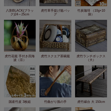
八割BLACK(ブラッ
虎竹革手提げ籠バッ
竹炭珈琲 （10g×10
ク)24～25cm
グ
袋）
虎竹花籠 手付き四海
虎竹スクエア茶碗籠
虎竹ランチボックス
波（豆）
（大）
国産竹皮 3枚組
竹曲がり孫の手
虎竹縁台 大 150cm