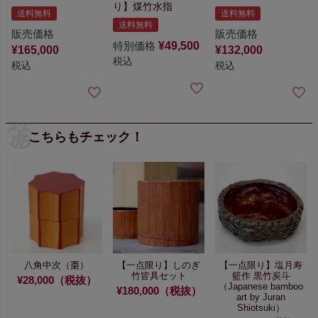
り】煤竹水指
送料無料
送料無料
送料無料
販売価格
販売価格
特別価格
¥
49,500
¥
165,000
¥
132,000
税込
税込
税込
こちらもチェック！
八角中次（棗）
【一点限り】
しのぎ
【一点限り】
塩月寿
竹皆具セット
籃作 黒竹炭斗
¥28,000（税抜）
（Japanese bamboo
¥180,000（税抜）
art by Juran
Shiotsuki）