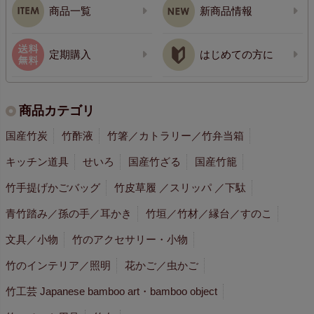
商品一覧
新商品情報
定期購入
はじめての方に
商品カテゴリ
国産竹炭
竹酢液
竹箸／カトラリー／竹弁当箱
キッチン道具
せいろ
国産竹ざる
国産竹籠
竹手提げかごバッグ
竹皮草履 ／スリッパ ／下駄
青竹踏み／孫の手／耳かき
竹垣／竹材／縁台／すのこ
文具／小物
竹のアクセサリー・小物
竹のインテリア／照明
花かご／虫かご
竹工芸 Japanese bamboo art・bamboo object