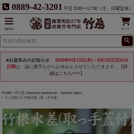
0889-42-3201
平日 9:00〜17:30（土・日曜定休）
カート
MENU
■お盆休みのお知らせ
2026年8月13日(木)～8月16日(日)の4
日間
は、誠に勝手ながらお休みとさせていただきます。【
詳
細はこちら>>>
】
HOME
竹工芸 Japanese bamboo art・bamboo object
【一点限り】竹根水指（取っ手付蓋）