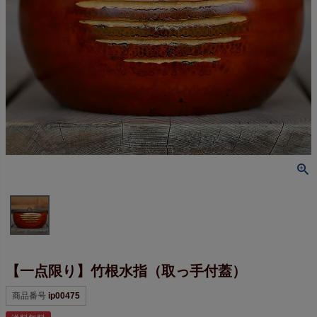
【一点限り】竹根水指（取っ手付蓋）
商品番号
ip00475