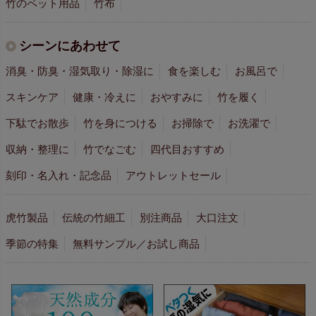
竹のペット用品
竹布
シーンにあわせて
消臭・防臭・湿気取り・除湿に
食を楽しむ
お風呂で
スキンケア
健康・冷えに
おやすみに
竹を履く
下駄でお散歩
竹を身につける
お掃除で
お洗濯で
収納・整理に
竹でなごむ
四代目おすすめ
刻印・名入れ・記念品
アウトレットセール
虎竹製品
伝統の竹細工
別注商品
大口注文
季節の特集
無料サンプル／お試し商品