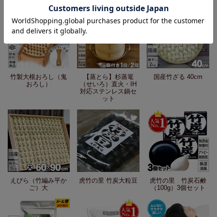
竹製大根おろし（鬼
【蒸とら】杉蒸篭
国産竹ざる 40cm
おろし）
（せいろ）直火・IH
対応ステンレス鍋セ
ット
えびら（竹編み平か
虎竹の里 竹炭大粒豆
虎竹の里 竹炭石鹸
ご）大
（100g）3個セット