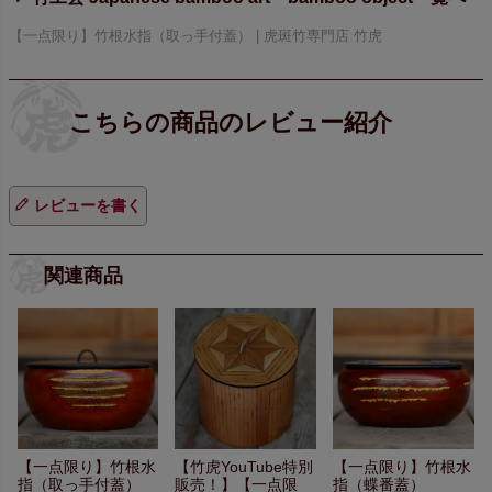
【一点限り】竹根水指（取っ手付蓋） | 虎斑竹専門店 竹虎
レビューを書く
関連商品
【一点限り】竹根水
【竹虎YouTube特別
【一点限り】竹根水
指（取っ手付蓋）
販売！】
【一点限
指（蝶番蓋）