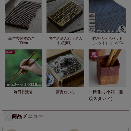
黒竹玄関すのこ
虎竹名刺入れ（名入
竹炭ベッドパッド
90cm
れ/刻印）
（マット）シングル
一閑張り小箱（眼
毎日竹漆箸
蕎麦せいろ
鏡スタンド）
商品メニュー