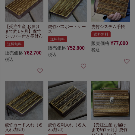
【受注生産 お届け
虎竹パスポートケー
虎竹システム手帳
まで約1ヶ月】
虎竹
ス
送料無料
ジッパー付き長財布
送料無料
販売価格
¥
77,000
送料無料
販売価格
¥
52,800
税込
販売価格
¥
62,700
税込
税込
虎竹カード入れ（名
虎竹名刺入れ（名入
【受注生産 お届け
入れ/刻印）
れ/刻印）
まで約1ヶ月】
虎竹
ハンドバック