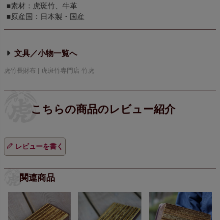
■素材：虎斑竹、牛革
■原産国：日本製・国産
文具／小物
虎竹長財布 | 虎斑竹専門店 竹虎
レビューを書く
関連商品