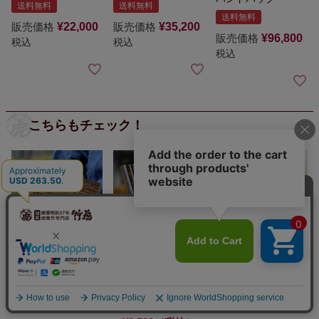
送料無料
送料無料
送料無料
販売価格
¥
22,000
販売価格
¥
35,200
販売価格
¥
96,800
税込
税込
税込
こちらもチェック！
虎竹システム手帳
送料無料【メール便
虎竹六ツ目編がま口
でお届け】
日本唯一
財布
¥70,000（税抜）
の虎竹スマホスタン
¥4,200（税抜）
ド
竹虎ロゴマーク入
り
一回のご注文で数
量3個まで