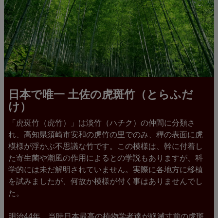
日本で唯一 土佐の虎斑竹（とらふだ
け）
「虎斑竹（虎竹）」は淡竹（ハチク）の仲間に分類さ
れ、高知県須崎市安和の虎竹の里でのみ、稈の表面に虎
模様が浮かぶ不思議な竹です。この模様は、幹に付着し
た寄生菌や潮風の作用によるとの学説もありますが、科
学的には未だ解明されていません。実際に各地方に移植
を試みましたが、何故か模様が付く事はありませんでし
た。
明治44年、当時日本最高の植物学者達が絶滅寸前の虎斑