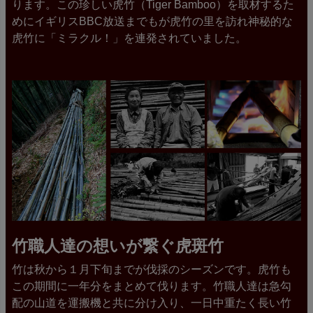
ります。この珍しい虎竹（Tiger Bamboo）を取材するた
めにイギリスBBC放送までもが虎竹の里を訪れ神秘的な
虎竹に「ミラクル！」を連発されていました。
竹職人達の想いが繋ぐ虎斑竹
竹は秋から１月下旬までが伐採のシーズンです。虎竹も
この期間に一年分をまとめて伐ります。竹職人達は急勾
配の山道を運搬機と共に分け入り、一日中重たく長い竹