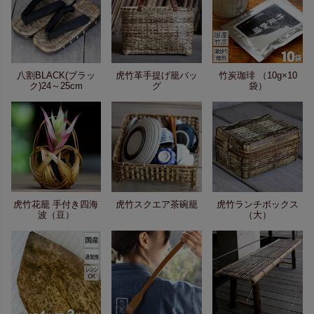
八割BLACK(ブラッ
虎竹革手提げ籠バッ
竹炭珈琲 （10g×10
ク)24～25cm
グ
袋）
虎竹花籠 手付き四海
虎竹スクエア茶碗籠
虎竹ランチボックス
波（豆）
（大）