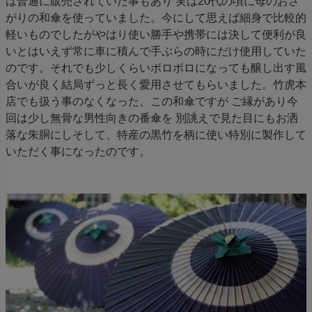
は普通に販売されていた事もあり 実は20代の頃に母のおさ
がりの和傘を使っていました。今にして思えば細身で比較的
軽いものでしたがやはり使い勝手や携帯には決して便利が良
いとはいえず常に車に積んで手ぶらの時にだけ使用していた
のです。それでも少しくらいボロボロになっても醸し出す風
合いが良く結局ずっと長く愛用させてもらいました。竹虎本
店でも扱う事のなくなった、この和傘ですが ご縁があり今
回は少し無骨な男性向きの番傘を 別誂えで見た目にもお洒
落な朱胴にしそして、特産の黒竹を柄に使い特別に製作して
いただく事になったのです。