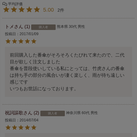
5.00
2
トメ
1
熊本県
30代
男性
購入者
投稿日
2017/01/09
前回購入した番傘がそろそろくたびれて来たので、二代
目が欲しく注文しました

番傘を普段使いしている私にとっては、竹虎さんの番傘
は持ち手の部分の風合いが凄く楽しく、雨が待ち遠しい
感じです

いつもお世話になっております。
祝詞謳歌
2
神奈川県
60代
男性
購入者
投稿日
2014/07/04