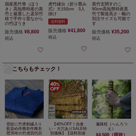
国産黒竹箒（ほう
虎竹縁台（折り畳み
黒竹玄関すのこ
き）
高知県特産の黒
式）大
150cm 3人
90cm
高知県特産黒
竹と
厳選した孟宗竹
掛け
竹で製造
高さ・幅の
枝で手作り
昔ながら
別注サイズも可能で
送料無料
の竹ぼうき
す
販売価格
¥
41,800
販売価格
¥
8,800
販売価格
¥
35,200
税込
税込
税込
こちらもチェック！
背紋に竹虎刺繍入り
【40%OFF！
虫食
遍路杖（へんろつ
藍染め作務衣
作務衣
い・大穴ありSALE特
え）
歴35年の竹虎四代目
別価格】
【送料別途
¥4,500（税抜）