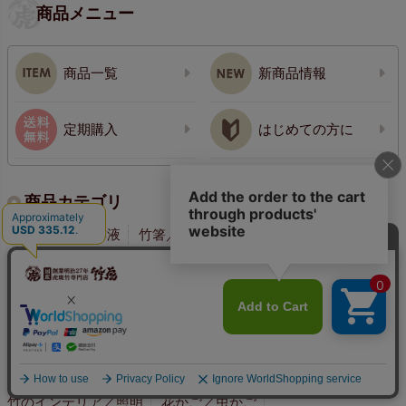
商品メニュー
商品一覧
新商品情報
定期購入
はじめての方に
商品カテゴリ
国産竹炭
竹酢液
竹箸／カトラリー／竹弁当箱
キッチン道具
せいろ
国産竹ざる
国産竹籠
竹手提げかごバッグ
竹皮草履 ／スリッパ ／下駄
青竹踏み／孫の手／耳かき
竹垣／竹材／縁台／すのこ
文具／小物
竹のアクセサリー・小物
竹のインテリア／照明
花かご／虫かご