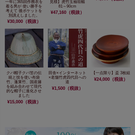
一年に365回作務衣を
見積】虎竹玉袖垣
幅
着る男が
使い勝手を
81～90cm
考えて
後ポケットを
¥47,160（税抜）
別誂えしました。
¥30,000（税抜）
クパ帽子
クバ笠の伝
田舎×インターネット
【一点限り】
盃 3枚組
統と技を使い
布袋
×老舗
竹虎四代目への
¥24,000（税抜）
竹、蓬莱竹、国産籐
道
を組み合わせて
現代
¥1,500（税抜）
的な帽子に進化させ
ました
¥15,000（税抜）