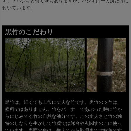
キ、下ハジキと付く傘もありますが、ハジキは一カ所だけに
付いています。
黒竹のこだわり
黒竹は、細くても非常に丈夫な竹です。黒竹のツヤは、
塗料ではありません。竹をバーナーであぶった時に竹か
らにじみでる竹の自然な油分です。この丈夫さと竹の独
特のしなりを生かして竹虎では縁台や玄関すのこに使っ
ています。表面の色は、生えてから秋頃までは緑色です