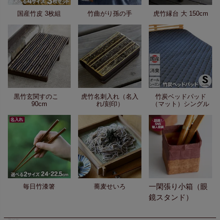
国産竹皮 3枚組
竹曲がり孫の手
虎竹縁台 大 150cm
黒竹玄関すのこ
虎竹名刺入れ（名入
竹炭ベッドパッド
90cm
れ/刻印）
（マット）シングル
一閑張り小箱（眼
毎日竹漆箸
蕎麦せいろ
鏡スタンド）