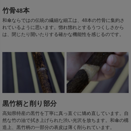
竹骨48本
和傘ならではの伝統の繊細な細工は、48本の竹骨に集約さ
れているように思います。惚れ惚れとするうつくしさから
は、閉じたり開いたりする確かな機能性を感じるのです。
黒竹柄と削り部分
高知県特産の黒竹を丁寧に真っ直ぐに矯め直しています。自
然な竹の油で拭き上げられた渋い光沢を放ちます。和傘の構
造上、黒竹柄の一部分の表皮は薄く削られています。