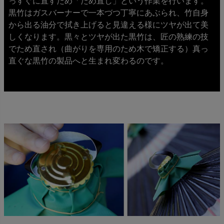
っすぐに直すため「ため直し」という作業を行います。
黒竹はガスバーナーで一本づつ丁寧にあぶられ、竹自身
から出る油分で拭き上げると見違える様にツヤが出て美
しくなります。黒々とツヤが出た黒竹は、匠の熟練の技
でため直され（曲がりを専用のため木で矯正する）真っ
直ぐな黒竹の製品へと生まれ変わるのです。