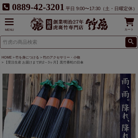
0889-42-3201
平日 9:00〜17:30（土・日曜定休）
カート
MENU
HOME
竹を身につける
竹のアクセサリー・小物
【受注生産 お届けまで約2～3ヶ月】黒竹番蛇の目傘