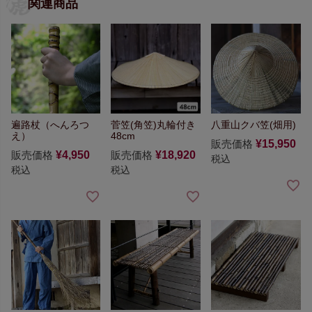
関連商品
遍路杖（へんろつ
菅笠(角笠)丸輪付き
八重山クバ笠(畑用)
え）
48cm
販売価格
¥
15,950
販売価格
¥
4,950
販売価格
¥
18,920
税込
税込
税込