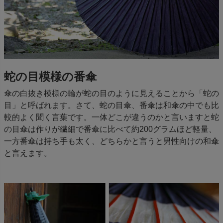
蛇の目模様の番傘
傘の白抜き模様の輪が蛇の目のように見えることから「蛇の
目」と呼ばれます。さて、蛇の目傘、番傘は和傘の中でも比
較的よく聞く言葉です。一体どこが違うのかと言いますと蛇
の目傘は作りが繊細で番傘に比べて約200グラムほど軽量、
一方番傘は持ち手も太く、どちらかと言うと男性向けの和傘
と言えます。