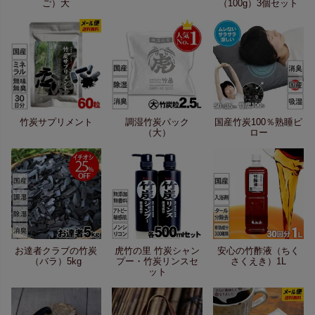
ご）大
（100g）3個セット
竹炭サプリメント
調湿竹炭パック
国産竹炭100％熟睡ピ
（大）
ロー
お達者クラブの竹炭
虎竹の里 竹炭シャン
安心の竹酢液（ちく
（バラ）5kg
プー・竹炭リンスセ
さくえき）1L
ット