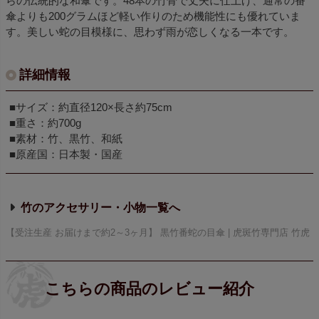
らの伝統的な和傘です。48本の竹骨で丈夫に仕上げ、通常の番
傘よりも200グラムほど軽い作りのため機能性にも優れていま
す。美しい蛇の目模様に、思わず雨が恋しくなる一本です。
詳細情報
■サイズ：約直径120×長さ約75cm
■重さ：約700g
■素材：竹、黒竹、和紙
■原産国：日本製・国産
竹のアクセサリー・小物
【受注生産 お届けまで約2～3ヶ月】 黒竹番蛇の目傘 | 虎斑竹専門店 竹虎