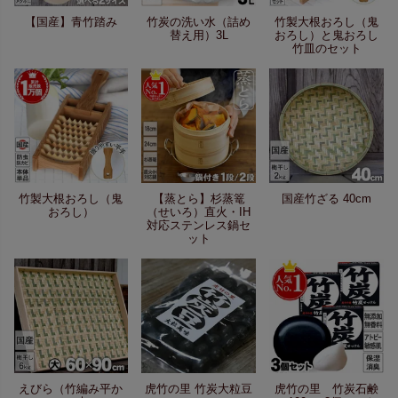
【国産】青竹踏み
竹炭の洗い水（詰め
竹製大根おろし（鬼
替え用）3L
おろし）と鬼おろし
竹皿のセット
竹製大根おろし（鬼
【蒸とら】杉蒸篭
国産竹ざる 40cm
おろし）
（せいろ）直火・IH
対応ステンレス鍋セ
ット
えびら（竹編み平か
虎竹の里 竹炭大粒豆
虎竹の里 竹炭石鹸