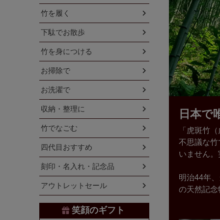
竹を履く
下駄でお散歩
竹を身につける
お掃除で
お洗濯で
収納・整理に
日本で
竹でなごむ
「虎斑竹（
不思議な竹
四代目おすすめ
いません。
刻印・名入れ・記念品
明治44年
アウトレットセール
の天然記念
笑顔のギフト