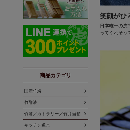
笑顔がひ
日本唯一の虎
ってくれそう
商品カテゴリ
国産竹炭
竹酢液
竹箸／カトラリー／竹弁当箱
キッチン道具