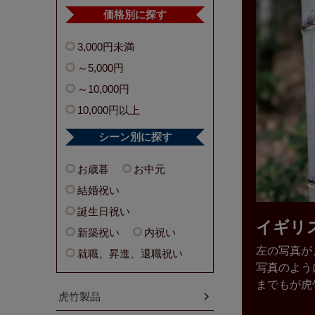
価格別に探す
3,000円未満
～5,000円
～10,000円
10,000円以上
シーン別に探す
お歳暮
お中元
結婚祝い
誕生日祝い
イギリ
新築祝い
内祝い
左の写真が
就職、昇進、退職祝い
写真のよう
までもが虎
虎竹製品