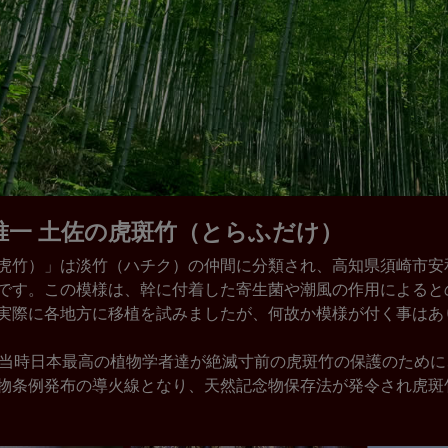
唯一 土佐の虎斑竹（とらふだけ）
虎竹）」は淡竹（ハチク）の仲間に分類され、高知県須崎市安
です。この模様は、幹に付着した寄生菌や潮風の作用によると
実際に各地方に移植を試みましたが、何故か模様が付く事はあ
、当時日本最高の植物学者達が絶滅寸前の虎斑竹の保護のため
物条例発布の導火線となり、天然記念物保存法が発令され虎斑