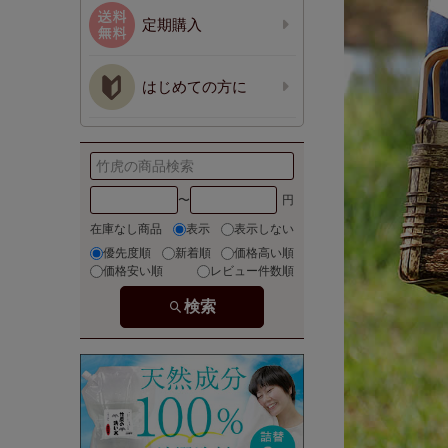
定期購入
はじめての方に
〜
在庫なし商品
表示
表示しない
優先度順
新着順
価格高い順
価格安い順
レビュー件数順
検索