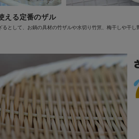
使える定番のザル
ざるとして、お鍋の具材の竹ザルや水切り竹笊、梅干しや干し