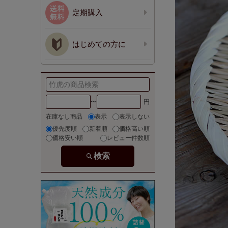
定期購入
はじめての方に
〜
在庫なし商品
表示
表示しない
優先度順
新着順
価格高い順
価格安い順
レビュー件数順
検索