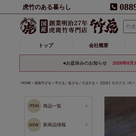
088
虎竹のある暮らし
トップ
会社概要
■お盆休みのお知らせ
2026年8月
HOME
国産竹ざる
平ざる／盆ざる／そばざる
【国産】丸竹ざる（特々大
商品一覧
新商品情報