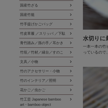
国産竹ざる
国産竹籠
竹手提げかごバッグ
竹皮草履 ／スリッパ ／下駄
水切りに
青竹踏み／孫の手／耳かき
一本一本の竹
竹垣／竹材／縁台／すのこ
っているので
文具／小物
竹のアクセサリー・小物
竹のインテリア／照明
花かご／虫かご
竹工芸 Japanese bamboo
art・bamboo object