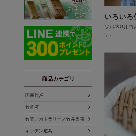
いろいろ
ソバ盛り用竹
す。
商品カテゴリ
国産竹炭
竹酢液
竹箸／カトラリー／竹弁当箱
キッチン道具