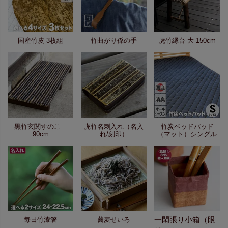
国産竹皮 3枚組
竹曲がり孫の手
虎竹縁台 大 150cm
黒竹玄関すのこ
虎竹名刺入れ（名入
竹炭ベッドパッド
90cm
れ/刻印）
（マット）シングル
一閑張り小箱（眼
毎日竹漆箸
蕎麦せいろ