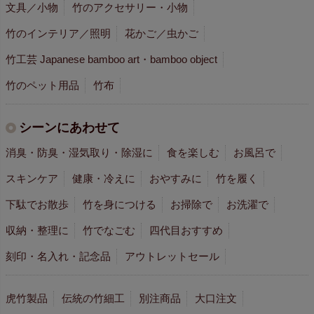
文具／小物
竹のアクセサリー・小物
竹のインテリア／照明
花かご／虫かご
竹工芸 Japanese bamboo art・bamboo object
竹のペット用品
竹布
シーンにあわせて
消臭・防臭・湿気取り・除湿に
食を楽しむ
お風呂で
スキンケア
健康・冷えに
おやすみに
竹を履く
下駄でお散歩
竹を身につける
お掃除で
お洗濯で
収納・整理に
竹でなごむ
四代目おすすめ
刻印・名入れ・記念品
アウトレットセール
虎竹製品
伝統の竹細工
別注商品
大口注文