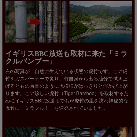
イギリスBBC放送も取材に来た「ミラ
クルバンブー」
左の写真が、自然に生えている状態の虎竹です。この虎
竹をガスバーナーで炙り、竹自身から出る油分で拭き上
げると右の写真のように虎模様がはっきりと浮かび上が
ります。この珍しい虎竹（Tiger Bamboo）を取材するた
めにイギリスBBC放送までもが虎竹の里を訪れ神秘的な
虎竹に「ミラクル！」を連発されていました。