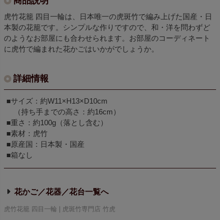
商品説明
虎竹花籠 四目一輪は、日本唯一の虎斑竹で編み上げた国産・日
本製の花籠です。シンプルな作りですので、和・洋を問わずど
のようなお部屋にも合わせられます。お部屋のコーディネート
に虎竹で編まれた花かごはいかがでしょうか。
詳細情報
■サイズ：約W11×H13×D10cm
（持ち手までの高さ：約16cm）
■重さ：約100g（落とし含む）
■素材：虎竹
■原産国：日本製・国産
■箱なし
花かご／花器／花台
虎竹花籠 四目一輪 | 虎斑竹専門店 竹虎