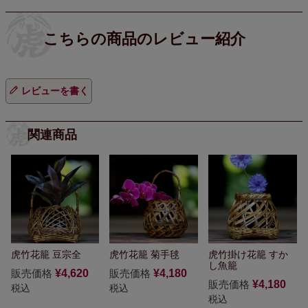
レビューを書く
関連商品
虎竹花籠 豆宗全
虎竹花籠 菊手毬
虎竹掛け花籠 すか
し魚籠
販売価格
¥
4,620
販売価格
¥
4,180
販売価格
¥
4,180
税込
税込
税込