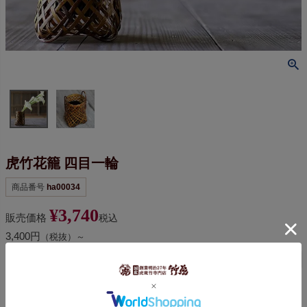
虎竹花籠 四目一輪
商品番号
ha00034
¥
3,740
販売価格
税込
3,400円
（税抜）～
お気に入りに登録する
カートに入れる