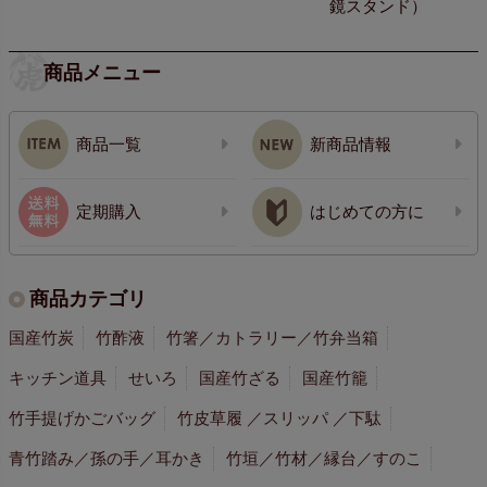
鏡スタンド）
商品メニュー
商品一覧
新商品情報
定期購入
はじめての方に
商品カテゴリ
国産竹炭
竹酢液
竹箸／カトラリー／竹弁当箱
キッチン道具
せいろ
国産竹ざる
国産竹籠
竹手提げかごバッグ
竹皮草履 ／スリッパ ／下駄
青竹踏み／孫の手／耳かき
竹垣／竹材／縁台／すのこ