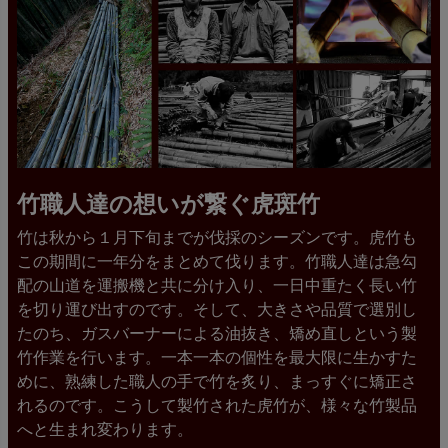
竹職人達の想いが繋ぐ虎斑竹
竹は秋から１月下旬までが伐採のシーズンです。虎竹も
この期間に一年分をまとめて伐ります。竹職人達は急勾
配の山道を運搬機と共に分け入り、一日中重たく長い竹
を切り運び出すのです。そして、大きさや品質で選別し
たのち、ガスバーナーによる油抜き、矯め直しという製
竹作業を行います。一本一本の個性を最大限に生かすた
めに、熟練した職人の手で竹を炙り、まっすぐに矯正さ
れるのです。こうして製竹された虎竹が、様々な竹製品
へと生まれ変わります。