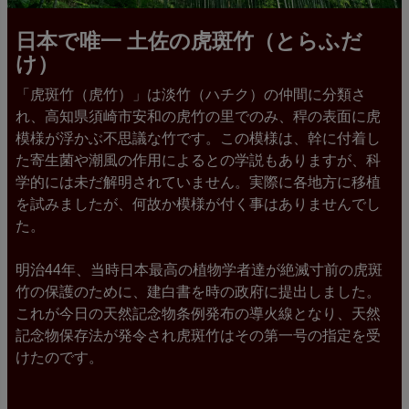
日本で唯一 土佐の虎斑竹（とらふだ
け）
「虎斑竹（虎竹）」は淡竹（ハチク）の仲間に分類さ
れ、高知県須崎市安和の虎竹の里でのみ、稈の表面に虎
模様が浮かぶ不思議な竹です。この模様は、幹に付着し
た寄生菌や潮風の作用によるとの学説もありますが、科
学的には未だ解明されていません。実際に各地方に移植
を試みましたが、何故か模様が付く事はありませんでし
た。
明治44年、当時日本最高の植物学者達が絶滅寸前の虎斑
竹の保護のために、建白書を時の政府に提出しました。
これが今日の天然記念物条例発布の導火線となり、天然
記念物保存法が発令され虎斑竹はその第一号の指定を受
けたのです。