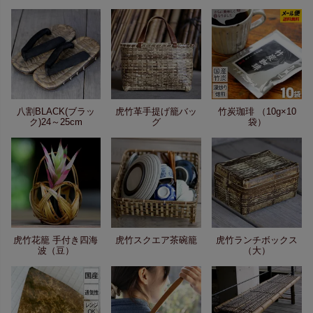
八割BLACK(ブラッ
虎竹革手提げ籠バッ
竹炭珈琲 （10g×10
ク)24～25cm
グ
袋）
虎竹花籠 手付き四海
虎竹スクエア茶碗籠
虎竹ランチボックス
波（豆）
（大）