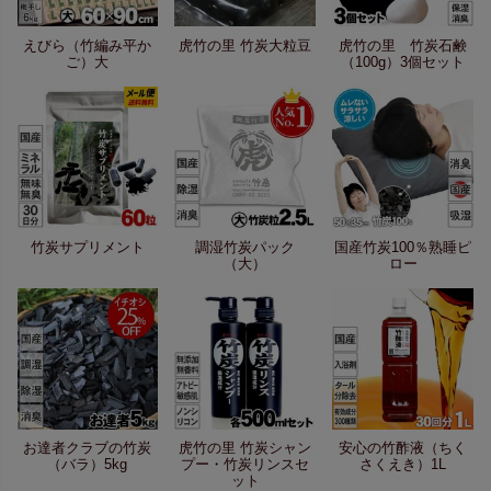
えびら（竹編み平か
虎竹の里 竹炭大粒豆
虎竹の里 竹炭石鹸
ご）大
（100g）3個セット
竹炭サプリメント
調湿竹炭パック
国産竹炭100％熟睡ピ
（大）
ロー
お達者クラブの竹炭
虎竹の里 竹炭シャン
安心の竹酢液（ちく
（バラ）5kg
プー・竹炭リンスセ
さくえき）1L
ット