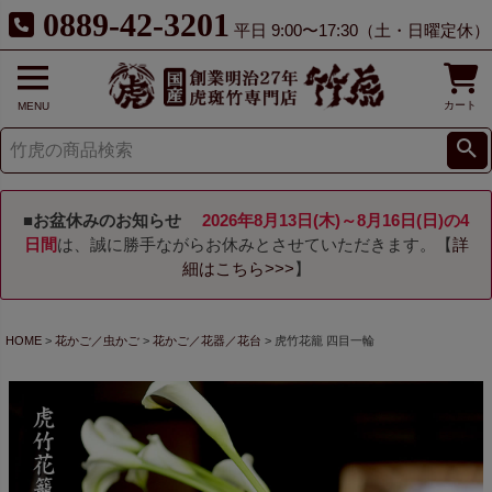
0889-42-3201
平日 9:00〜17:30（土・日曜定休）
カート
MENU
■お盆休みのお知らせ
2026年8月13日(木)～8月16日(日)の4
日間
は、誠に勝手ながらお休みとさせていただきます。【
詳
細はこちら>>>
】
HOME
花かご／虫かご
花かご／花器／花台
虎竹花籠 四目一輪