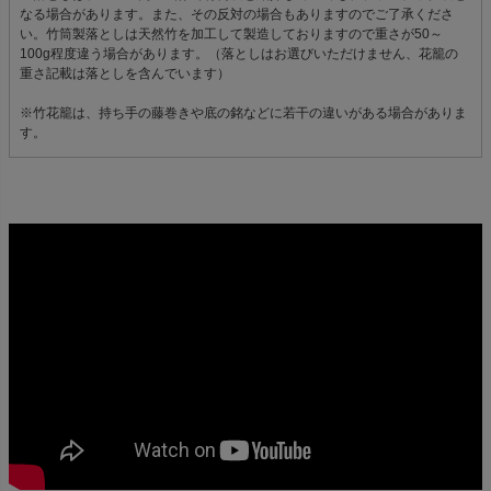
なる場合があります。また、その反対の場合もありますのでご了承くださ
い。竹筒製落としは天然竹を加工して製造しておりますので重さが50～
100g程度違う場合があります。（落としはお選びいただけません、花籠の
重さ記載は落としを含んでいます）
※竹花籠は、持ち手の藤巻きや底の銘などに若干の違いがある場合がありま
す。