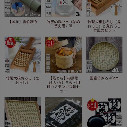
【国産】青竹踏み
竹炭の洗い水（詰め
竹製大根おろし（鬼
替え用）3L
おろし）と鬼おろし
竹皿のセット
竹製大根おろし（鬼
【蒸とら】杉蒸篭
国産竹ざる 40cm
おろし）
（せいろ）直火・IH
対応ステンレス鍋セ
ット