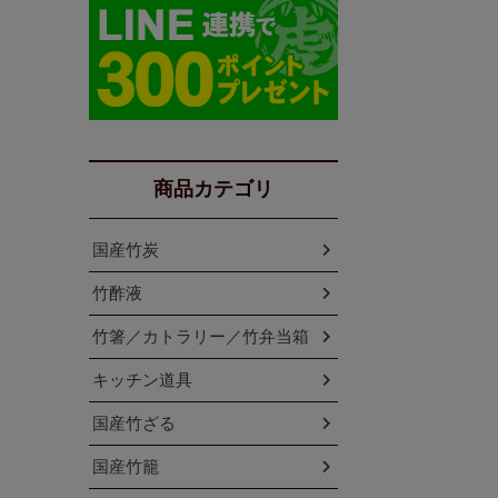
商品カテゴリ
国産竹炭
竹酢液
竹箸／カトラリー／竹弁当箱
キッチン道具
国産竹ざる
国産竹籠