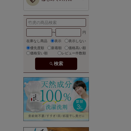
〜
在庫なし商品
表示
表示しない
優先度順
新着順
価格高い順
価格安い順
レビュー件数順
検索