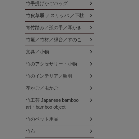
竹手提げかごバッグ
竹皮草履 ／スリッパ ／下駄
青竹踏み／孫の手／耳かき
竹垣／竹材／縁台／すのこ
文具／小物
竹のアクセサリー・小物
竹のインテリア／照明
花かご／虫かご
竹工芸 Japanese bamboo
art・bamboo object
竹のペット用品
竹布