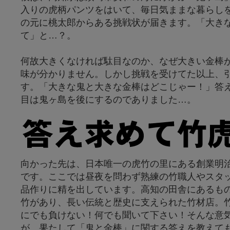
入りの虎柄パンツをはいて、毎日気ままな暮らし
の元に桃太郎からある挑戦状が届きます。「大き
て」と…？。
何故大きくなければ駄目なのか、なぜ大きい金棒
味が分かりません。しかし挑戦を受けてた以上、
す。「大きな鬼と大きな金棒はどこじゃー！」答
目は鬼ヶ島を後にするのでありました…。
向かった先は、日本唯一の虎竹の里にある創業明治
です。ここでは昼夜を問わず熟練の竹職人やスタ
品作りに精を出しています。高知の田舎にあるも
竹があり、長い伝統と歴史に支えられた竹材店。
にでも負けない！何でも聞いて下さい！そんな意
が、果たして「鬼と金棒」に関する答えを教えて