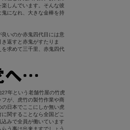
を楽しんでいます。そんな彼
な鬼になれ、大きな金棒を持
が良いのか赤鬼四代目には意
引き返すと赤鬼がすたりま
えを求めて三千里、赤鬼四代
27年という老舗竹屋の竹虎
ッフが、虎竹の製竹作業や商
のの日本でここにしか無い虎
竹に関することなら全国どこ
気込みで全員が働いています
もらう事は出来ますでしょう