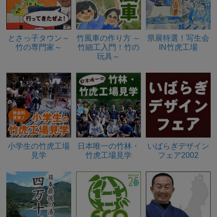
とさっ子タウン～
竹風車の作り方 ～
県展特選！写生会
竹の専門家～
竹細工入門！竹の
IN竹虎工場
玩具～
小学生の竹虎工場
日本唯一の竹林・
いばらぎデザイン
見学
竹虎工場見学
フェア2002