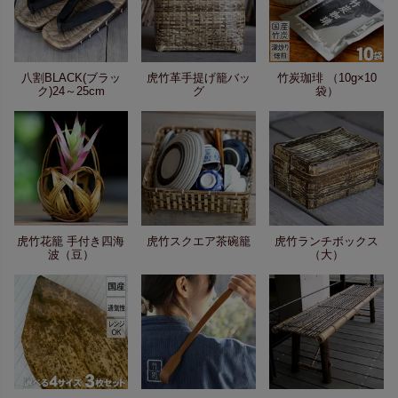
八割BLACK(ブラッ
虎竹革手提げ籠バッ
竹炭珈琲 （10g×10
ク)24～25cm
グ
袋）
虎竹花籠 手付き四海
虎竹スクエア茶碗籠
虎竹ランチボックス
波（豆）
（大）