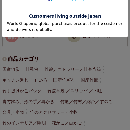
商品一覧
新商品情報
定期購入
はじめての方に
商品カテゴリ
国産竹炭
竹酢液
竹箸／カトラリー／竹弁当箱
キッチン道具
せいろ
国産竹ざる
国産竹籠
竹手提げかごバッグ
竹皮草履 ／スリッパ ／下駄
青竹踏み／孫の手／耳かき
竹垣／竹材／縁台／すのこ
文具／小物
竹のアクセサリー・小物
竹のインテリア／照明
花かご／虫かご