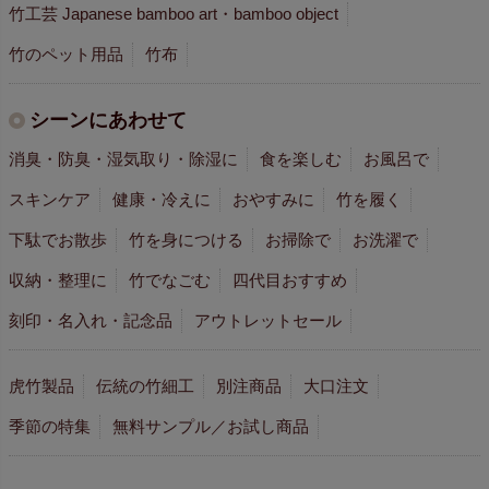
竹工芸 Japanese bamboo art・bamboo object
竹のペット用品
竹布
シーンにあわせて
消臭・防臭・湿気取り・除湿に
食を楽しむ
お風呂で
スキンケア
健康・冷えに
おやすみに
竹を履く
下駄でお散歩
竹を身につける
お掃除で
お洗濯で
収納・整理に
竹でなごむ
四代目おすすめ
刻印・名入れ・記念品
アウトレットセール
虎竹製品
伝統の竹細工
別注商品
大口注文
季節の特集
無料サンプル／お試し商品