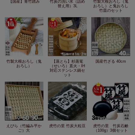
【国産】青竹踏み
竹炭の洗い水（詰め
竹製大根おろし（鬼
替え用）3L
おろし）と鬼おろし
竹皿のセット
竹製大根おろし（鬼
【蒸とら】杉蒸篭
国産竹ざる 40cm
おろし）
（せいろ）直火・IH
対応ステンレス鍋セ
ット
えびら（竹編み平か
虎竹の里 竹炭大粒豆
虎竹の里 竹炭石鹸
ご）大
（100g）3個セット