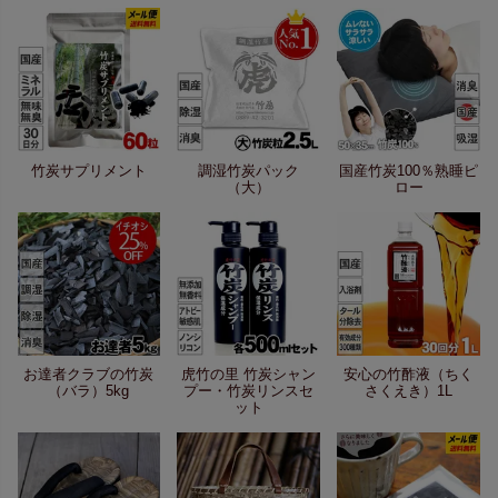
竹炭サプリメント
調湿竹炭パック
国産竹炭100％熟睡ピ
（大）
ロー
お達者クラブの竹炭
虎竹の里 竹炭シャン
安心の竹酢液（ちく
（バラ）5kg
プー・竹炭リンスセ
さくえき）1L
ット