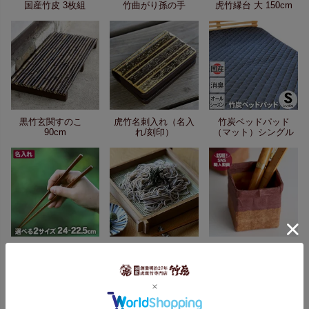
国産竹皮 3枚組
竹曲がり孫の手
虎竹縁台 大 150cm
黒竹玄関すのこ
虎竹名刺入れ（名入
竹炭ベッドパッド
90cm
れ/刻印）
（マット）シングル
一閑張り小箱（眼
毎日竹漆箸
蕎麦せいろ
鏡スタンド）
商品メニュー