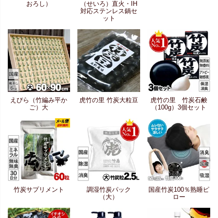
おろし）
（せいろ）直火・IH
対応ステンレス鍋セ
ット
えびら（竹編み平か
虎竹の里 竹炭大粒豆
虎竹の里 竹炭石鹸
ご）大
（100g）3個セット
竹炭サプリメント
調湿竹炭パック
国産竹炭100％熟睡ピ
（大）
ロー