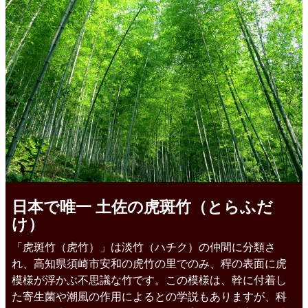
日本で唯一 土佐の虎斑竹（とらふだ
け）
「虎斑竹（虎竹）」は淡竹（ハチク）の仲間に分類さ
れ、高知県須崎市安和の虎竹の里でのみ、稈の表面に虎
模様が浮かぶ不思議な竹です。この模様は、幹に付着し
た寄生菌や潮風の作用によるとの学説もありますが、科