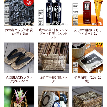
お達者クラブの竹炭
虎竹の里 竹炭シャン
安心の竹酢液（ちく
（バラ）5kg
プー・竹炭リンスセ
さくえき）1L
ット
八割BLACK(ブラッ
虎竹革手提げ籠バッ
竹炭珈琲 （10g×10
ク)24～25cm
グ
袋）