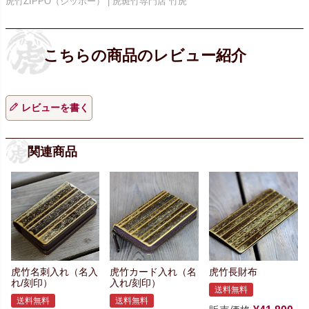
虎竹ZIPPO（ジッポー） | 虎斑竹専門店 竹虎
レビューを書く
関連商品
虎竹名刺入れ（名入
虎竹カード入れ（名
虎竹長財布
れ/刻印）
入れ/刻印）
送料無料
送料無料
送料無料