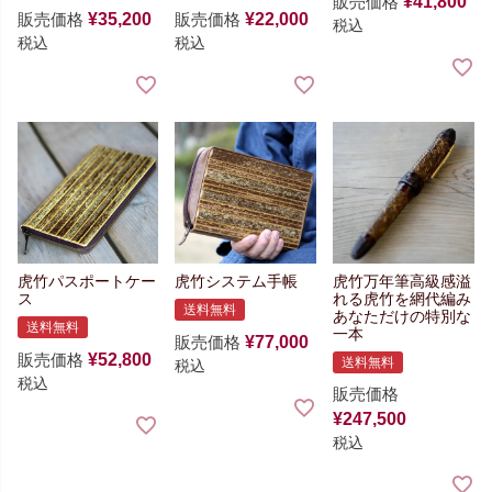
販売価格
¥
41,800
販売価格
¥
35,200
販売価格
¥
22,000
税込
税込
税込
虎竹パスポートケー
虎竹システム手帳
虎竹万年筆
高級感溢
ス
れる虎竹を網代編み
送料無料
あなただけの特別な
送料無料
一本
販売価格
¥
77,000
販売価格
¥
52,800
送料無料
税込
税込
販売価格
¥
247,500
税込