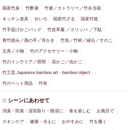
国産竹炭
竹酢液
竹箸／カトラリー／竹弁当箱
キッチン道具
せいろ
国産竹ざる
国産竹籠
竹手提げかごバッグ
竹皮草履 ／スリッパ ／下駄
青竹踏み／孫の手／耳かき
竹垣／竹材／縁台／すのこ
文具／小物
竹のアクセサリー・小物
竹のインテリア／照明
花かご／虫かご
竹工芸 Japanese bamboo art・bamboo object
竹のペット用品
竹布
シーンにあわせて
消臭・防臭・湿気取り・除湿に
食を楽しむ
お風呂で
スキンケア
健康・冷えに
おやすみに
竹を履く