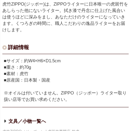
虎竹ZIPPO(ジッポー)は、ZIPPOライターに日本唯一の虎斑竹を
あしらった他にないライター。拭き漆で丹念に仕上げた風合い
は使うほどに深みをまし、あなただけのライターになっていき
ます。くつろぎの時間に、職人こだわりの逸品ライターをお届
けします。
詳細情報
■サイズ：約W4×H6×D1.5cm
■重さ：約70g
■素材：虎竹
■原産国：日本製・国産
※オイルは付いていません。ZIPPO（ジッポー）ライター取り
扱い店等でお買い求めください。
文具／小物