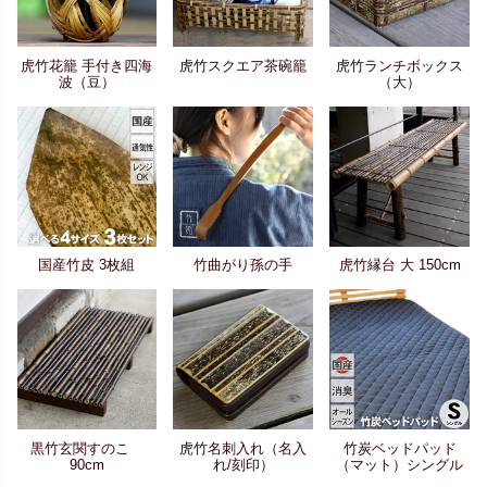
虎竹花籠 手付き四海
虎竹スクエア茶碗籠
虎竹ランチボックス
波（豆）
（大）
国産竹皮 3枚組
竹曲がり孫の手
虎竹縁台 大 150cm
黒竹玄関すのこ
虎竹名刺入れ（名入
竹炭ベッドパッド
90cm
れ/刻印）
（マット）シングル