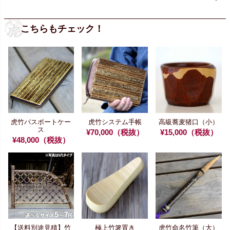
こちらもチェック！
虎竹パスポートケー
虎竹システム手帳
高級蕎麦猪口（小）
ス
¥70,000（税抜）
¥15,000（税抜）
¥48,000（税抜）
【送料別途見積】
竹
極上竹箸置き
虎竹命名竹筆（大）