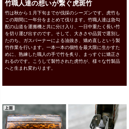
竹職人達の想いが繋ぐ虎斑竹
竹は秋から１月下旬までが伐採のシーズンです。虎竹も
この期間に一年分をまとめて伐ります。竹職人達は急勾
配の山道を運搬機と共に分け入り、一日中重たく長い竹
を切り運び出すのです。そして、大きさや品質で選別し
たのち、ガスバーナーによる油抜き、矯め直しという製
竹作業を行います。一本一本の個性を最大限に生かすた
めに、熟練した職人の手で竹を炙り、まっすぐに矯正さ
れるのです。こうして製竹された虎竹が、様々な竹製品
へと生まれ変わります。