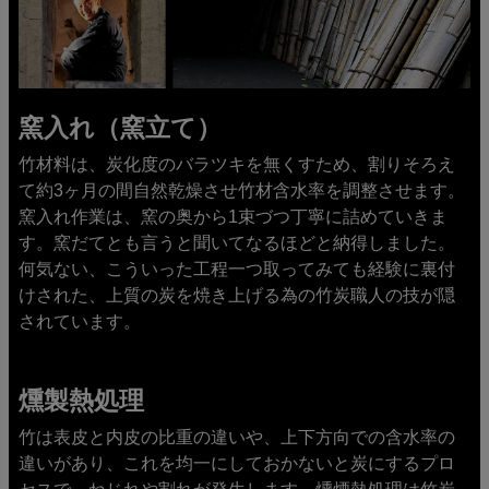
窯入れ（窯立て）
竹材料は、炭化度のバラツキを無くすため、割りそろえ
て約3ヶ月の間自然乾燥させ竹材含水率を調整させます。
窯入れ作業は、窯の奥から1束づつ丁寧に詰めていきま
す。窯だてとも言うと聞いてなるほどと納得しました。
何気ない、こういった工程一つ取ってみても経験に裏付
けされた、上質の炭を焼き上げる為の竹炭職人の技が隠
されています。
燻製熱処理
竹は表皮と内皮の比重の違いや、上下方向での含水率の
違いがあり、これを均一にしておかないと炭にするプロ