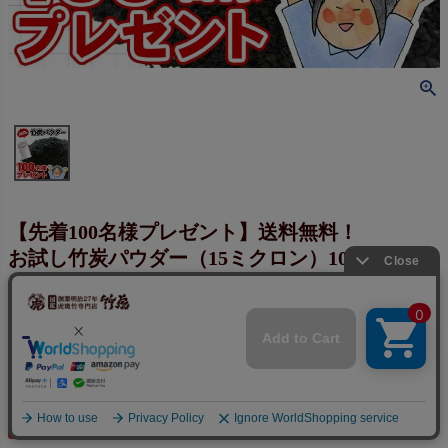
【先着100名様プレゼント】送料無料！
お試し竹炭パウダー（15ミクロン）10g
チャコールクレンズを美容健康に
四国産孟宗竹使用、無味無臭の
活性炭チャコールダイエット、デトックス
モノクロスイーツ、お菓子作りに
商品番号
ev00773
送料無料