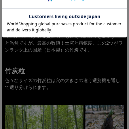
最高数値の精錬度
急激に炭化させると軽く、柔らかな炭になりますが、窯
の中の水蒸気が急激な炭化を抑えます。反射熱、金属イ
オンの面からも、やはり土窯が群を抜いています。土窯
で焼かれた竹炭の品質証明とも言える精錬度を測定する
と当然ですが、最高の数値！土窯と精錬度、この2つがワ
ンランク上の国産（日本製）の竹炭です。
竹炭粒
色々なサイズの竹炭粒は穴の大きさの違う選別機を通し
て選り分けられます。