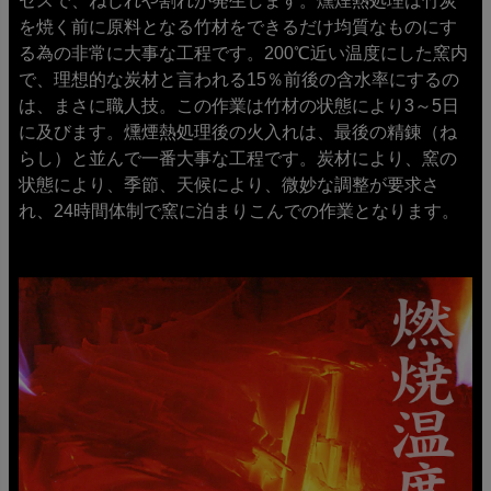
セスで、ねじれや割れが発生します。燻煙熱処理は竹炭
を焼く前に原料となる竹材をできるだけ均質なものにす
る為の非常に大事な工程です。200℃近い温度にした窯内
で、理想的な炭材と言われる15％前後の含水率にするの
は、まさに職人技。この作業は竹材の状態により3～5日
に及びます。燻煙熱処理後の火入れは、最後の精錬（ね
らし）と並んで一番大事な工程です。炭材により、窯の
状態により、季節、天候により、微妙な調整が要求さ
れ、24時間体制で窯に泊まりこんでの作業となります。