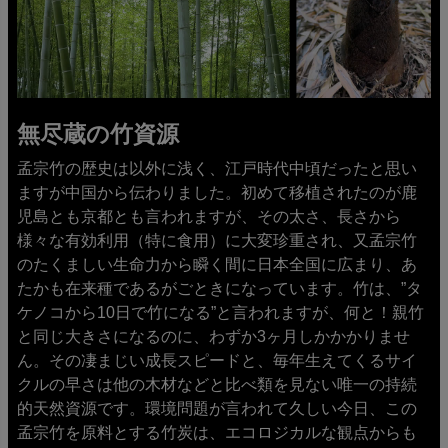
無尽蔵の竹資源
孟宗竹の歴史は以外に浅く、江戸時代中頃だったと思い
ますが中国から伝わりました。初めて移植されたのが鹿
児島とも京都とも言われますが、その太さ、長さから
様々な有効利用（特に食用）に大変珍重され、又孟宗竹
のたくましい生命力から瞬く間に日本全国に広まり、あ
たかも在来種であるがごときになっています。竹は、”タ
ケノコから10日で竹になる”と言われますが、何と！親竹
と同じ大きさになるのに、わずか3ヶ月しかかかりませ
ん。その凄まじい成長スピードと、毎年生えてくるサイ
クルの早さは他の木材などと比べ類を見ない唯一の持続
的天然資源です。環境問題が言われて久しい今日、この
孟宗竹を原料とする竹炭は、エコロジカルな観点からも