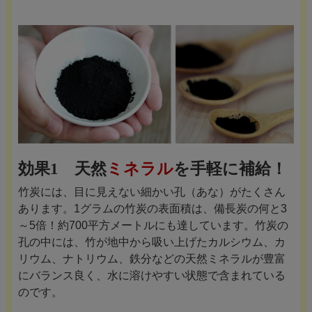
効果1 天然
ミネラル
を手軽に補給！
竹炭には、目に見えない細かい孔（あな）がたくさん
あります。1グラムの竹炭の表面積は、備長炭の何と3
～5倍！約700平方メートルにも達しています。竹炭の
孔の中には、竹が地中から吸い上げたカルシウム、カ
リウム、ナトリウム、鉄分などの天然ミネラルが豊富
にバランス良く、水に溶けやすい状態で含まれている
のです。