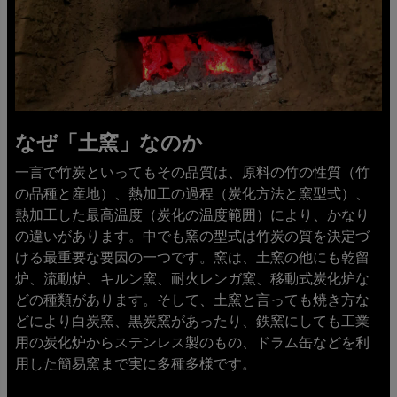
なぜ「土窯」なのか
一言で竹炭といってもその品質は、原料の竹の性質（竹
の品種と産地）、熱加工の過程（炭化方法と窯型式）、
熱加工した最高温度（炭化の温度範囲）により、かなり
の違いがあります。中でも窯の型式は竹炭の質を決定づ
ける最重要な要因の一つです。窯は、土窯の他にも乾留
炉、流動炉、キルン窯、耐火レンガ窯、移動式炭化炉な
どの種類があります。そして、土窯と言っても焼き方な
どにより白炭窯、黒炭窯があったり、鉄窯にしても工業
用の炭化炉からステンレス製のもの、ドラム缶などを利
用した簡易窯まで実に多種多様です。