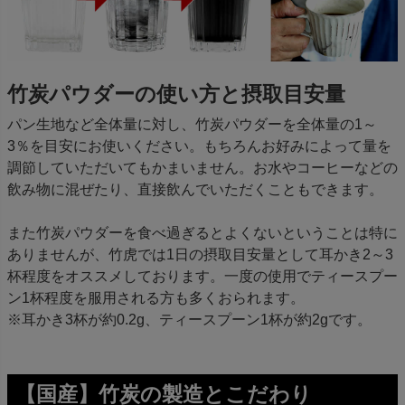
竹炭パウダーの使い方と摂取目安量
パン生地など全体量に対し、竹炭パウダーを全体量の1～
3％を目安にお使いください。もちろんお好みによって量を
調節していただいてもかまいません。お水やコーヒーなどの
飲み物に混ぜたり、直接飲んでいただくこともできます。
また竹炭パウダーを食べ過ぎるとよくないということは特に
ありませんが、竹虎では1日の摂取目安量として耳かき2～3
杯程度をオススメしております。一度の使用でティースプー
ン1杯程度を服用される方も多くおられます。
※耳かき3杯が約0.2g、ティースプーン1杯が約2gです。
【国産】竹炭の製造とこだわり