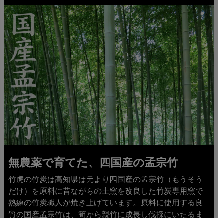
無農薬で育てた、四国産の孟宗竹
竹虎の竹炭は高知県は元より四国産の孟宗竹（もうそう
だけ）を原料に昔ながらの土窯を改良した竹炭専用窯で
熟練の竹炭職人が焼き上げています。原料に使用する良
質の国産孟宗竹は、筍から親竹に成長し伐採にいたるま