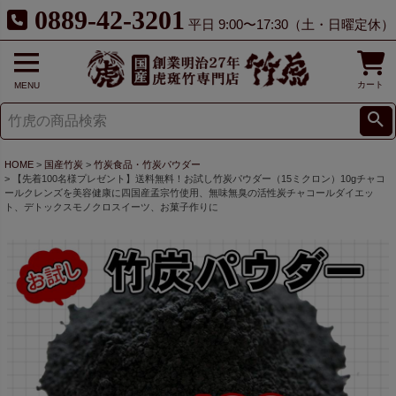
0889-42-3201
平日 9:00〜17:30（土・日曜定休）
カート
MENU
HOME
国産竹炭
竹炭食品・竹炭パウダー
【先着100名様プレゼント】送料無料！お試し竹炭パウダー（15ミクロン）10gチャコ
ールクレンズを美容健康に四国産孟宗竹使用、無味無臭の活性炭チャコールダイエッ
ト、デトックスモノクロスイーツ、お菓子作りに