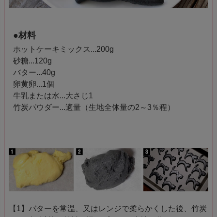
●材料
ホットケーキミックス...200g
砂糖...120g
バター...40g
卵黄卵...1個
牛乳または水...大さじ1
竹炭パウダー...適量（生地全体量の2～3％程）
【1】バターを常温、又はレンジで柔らかくした後、竹炭