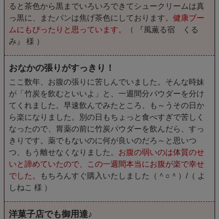
ると茶色から黒までいろいろできてシュークリームは真
っ黒に、またパンは焦げ茶色にしております。
健康ブー
ムにもぴったりと思っています。
（ 『風薫る宿 くる
み』 様 ）
おなかの張りがすっきり！
ここ数年、お腹の張りに苦しんでいました。そんな時妹
が「竹炭を飲むといいよ」と、一週間分パウダーを分け
てくれました。早速飲んでみたところ、も～うその日か
ら楽になりました。別の日もちょっと食べすぎで苦しく
なったので、胃薬の前に竹炭パウダーを飲んだら、すっ
きりです。薬でもないのに何が良いのだろ～と思いつ
つ、もう離せなくなりました。
お腹の弱いのは体質のせ
いと諦めていたので、この一週間本当にお腹が楽で幸せ
でした。
もちろんすぐ購入いたしました（＾○＾）/（ よ
しねこ 様 ）
洋菓子店でも御用達♪