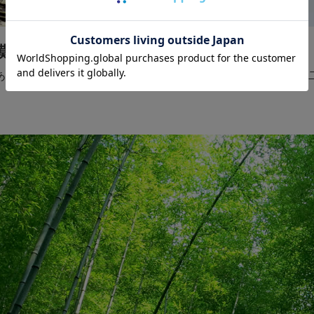
模様と匠の技
ある虎模様が食卓を彩ります。卓越した職人の匠の技と共に、
。