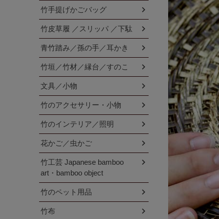
竹手提げかごバッグ
竹皮草履 ／スリッパ ／下駄
青竹踏み／孫の手／耳かき
竹垣／竹材／縁台／すのこ
文具／小物
竹のアクセサリー・小物
竹のインテリア／照明
花かご／虫かご
竹工芸 Japanese bamboo
art・bamboo object
竹のペット用品
竹布