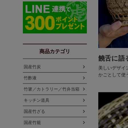
商品カテゴリ
饒舌に語
国産竹炭
美しいデザイ
かごとして使
竹酢液
竹箸／カトラリー／竹弁当箱
キッチン道具
国産竹ざる
国産竹籠