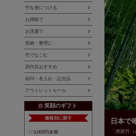
竹を身につける
お掃除で
お洗濯で
収納・整理に
竹でなごむ
四代目おすすめ
刻印・名入れ・記念品
アウトレットセール
笑顔のギフト
価格別に探す
日本で
「虎斑竹（
3,000円未満