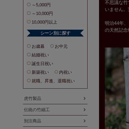
不思議な竹
～5,000円
いません。
～10,000円
10,000円以上
明治44年
の天然記念
シーン別に探す
お歳暮
お中元
結婚祝い
誕生日祝い
新築祝い
内祝い
就職、昇進、退職祝い
虎竹製品
伝統の竹細工
別注商品