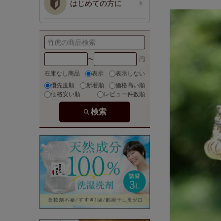
はじめての方に
〜
在庫なし商品
表示
表示しない
優先度順
新着順
価格高い順
価格安い順
レビュー件数順
検索