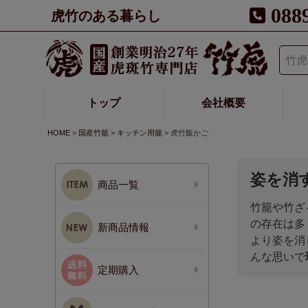
088
虎竹のある暮らし
トップ
会社概要
HOME
国産竹籠
キッチン用籠
虎竹飯かご
姿を消
商品一覧
竹籠や竹ざ
の存在は多
新商品情報
より姿を消
んな思いで
定期購入