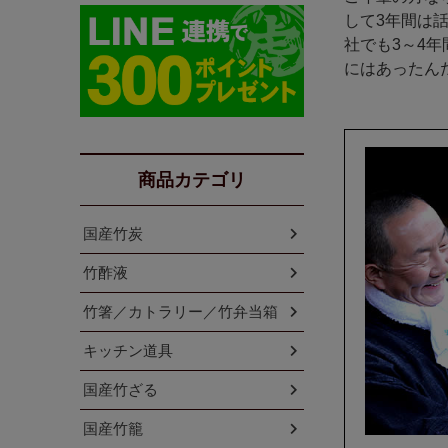
して3年間は
社でも3～4
にはあったん
商品カテゴリ
国産竹炭
竹酢液
竹箸／カトラリー／竹弁当箱
キッチン道具
国産竹ざる
国産竹籠