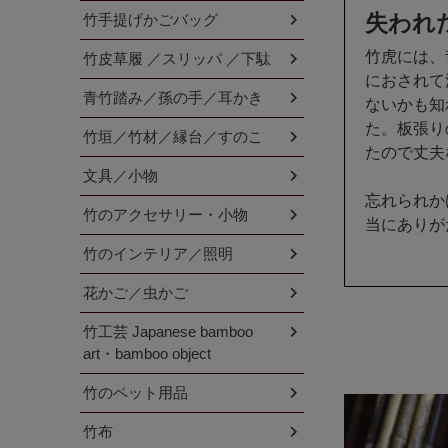
竹手提げかごバッグ
失われ
竹虎には、
竹皮草履 ／スリッパ ／下駄
におされて
青竹踏み／孫の手／耳かき
ないかも知
た。板張り
竹垣／竹材／縁台／すのこ
たので丈夫
文具／小物
忘れられか
竹のアクセサリー・小物
当にありが
竹のインテリア／照明
花かご／虫かご
竹工芸 Japanese bamboo
art・bamboo object
竹のペット用品
竹布