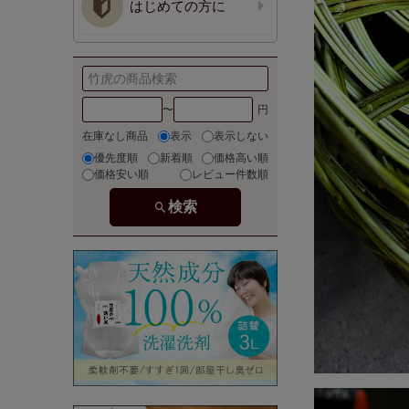
はじめての方に
〜
在庫なし商品
表示
表示しない
優先度順
新着順
価格高い順
価格安い順
レビュー件数順
検索