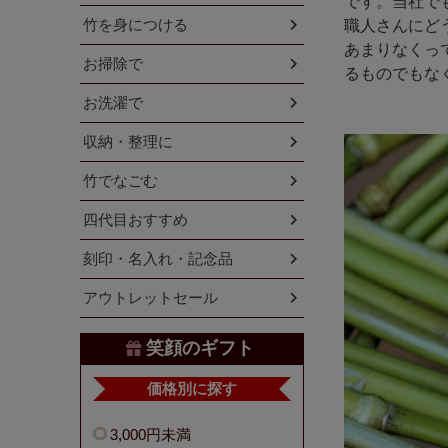
です。当社で
竹を身につける
職人さんにど
あまりなくっ
お掃除で
るものでもな
お洗濯で
収納・整理に
竹でなごむ
四代目おすすめ
刻印・名入れ・記念品
アウトレットセール
笑顔のギフト
価格別に探す
3,000円未満