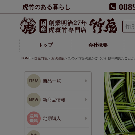
088
虎竹のある暮らし
トップ
会社概要
HOME
国産竹籠
お洗濯籠
幻のメゴ笹洗濯かご（小）数年間見たことが
商品一覧
新商品情報
定期購入