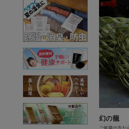
幻の籠
ご年輩の方な