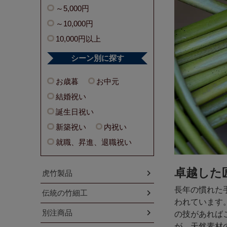
～5,000円
～10,000円
10,000円以上
シーン別に探す
お歳暮
お中元
結婚祝い
誕生日祝い
新築祝い
内祝い
就職、昇進、退職祝い
卓越した
虎竹製品
長年の慣れた
伝統の竹細工
われています
別注商品
の技があれば
が、天然素材