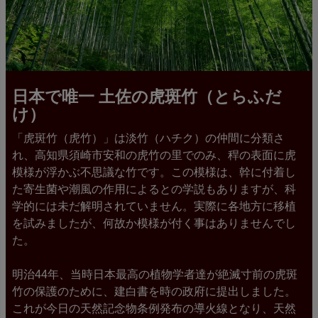
日本で唯一 土佐の虎斑竹（とらふだ
け）
「虎斑竹（虎竹）」は淡竹（ハチク）の仲間に分類さ
れ、高知県須崎市安和の虎竹の里でのみ、稈の表面に虎
模様が浮かぶ不思議な竹です。この模様は、幹に付着し
た寄生菌や潮風の作用によるとの学説もありますが、科
学的には未だ解明されていません。実際に各地方に移植
を試みましたが、何故か模様が付く事はありませんでし
た。
明治44年、当時日本最高の植物学者達が絶滅寸前の虎斑
竹の保護のために、建白書を時の政府に提出しました。
これが今日の天然記念物条例発布の導火線となり、天然