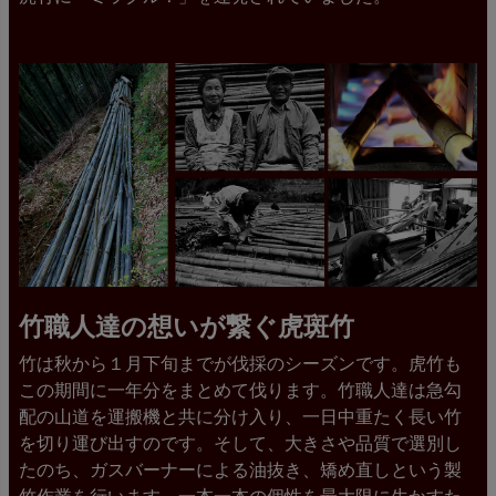
竹職人達の想いが繋ぐ虎斑竹
竹は秋から１月下旬までが伐採のシーズンです。虎竹も
この期間に一年分をまとめて伐ります。竹職人達は急勾
配の山道を運搬機と共に分け入り、一日中重たく長い竹
を切り運び出すのです。そして、大きさや品質で選別し
たのち、ガスバーナーによる油抜き、矯め直しという製