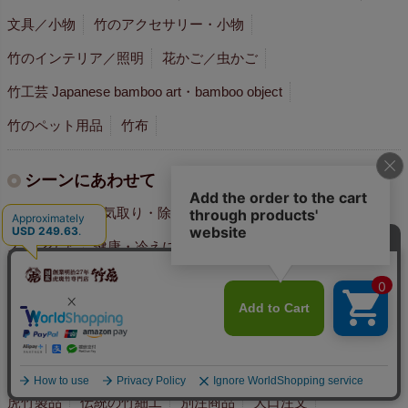
文具／小物
竹のアクセサリー・小物
竹のインテリア／照明
花かご／虫かご
竹工芸 Japanese bamboo art・bamboo object
竹のペット用品
竹布
シーンにあわせて
消臭・防臭・湿気取り・除湿に
食を楽しむ
お風呂で
スキンケア
健康・冷えに
おやすみに
竹を履く
下駄でお散歩
竹を身につける
お掃除で
お洗濯で
収納・整理に
竹でなごむ
四代目おすすめ
刻印・名入れ・記念品
アウトレットセール
虎竹製品
伝統の竹細工
別注商品
大口注文