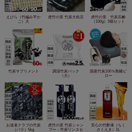
えびら（竹編み平か
虎竹の里 竹炭大粒豆
虎竹の里 竹炭石鹸
ご）大
（100g）3個セット
竹炭サプリメント
調湿竹炭パック
国産竹炭100％熟睡ピ
（大）
ロー
お達者クラブの竹炭
虎竹の里 竹炭シャン
安心の竹酢液（ちく
（バラ）5kg
プー・竹炭リンスセ
さくえき）1L