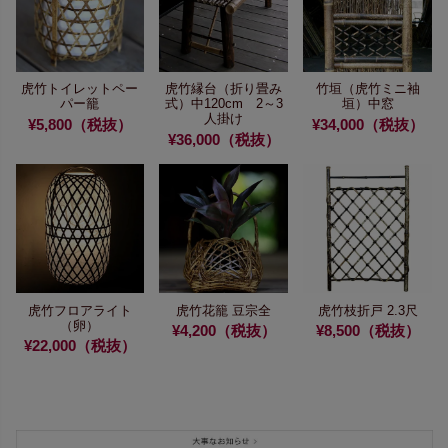
虎竹トイレットペー
虎竹縁台（折り畳み
竹垣（虎竹ミニ袖
パー籠
式）中
120cm 2～3
垣）中窓
人掛け
¥5,800（税抜）
¥34,000（税抜）
¥36,000（税抜）
虎竹フロアライト
虎竹花籠 豆宗全
虎竹枝折戸 2.3尺
（卵）
¥4,200（税抜）
¥8,500（税抜）
¥22,000（税抜）