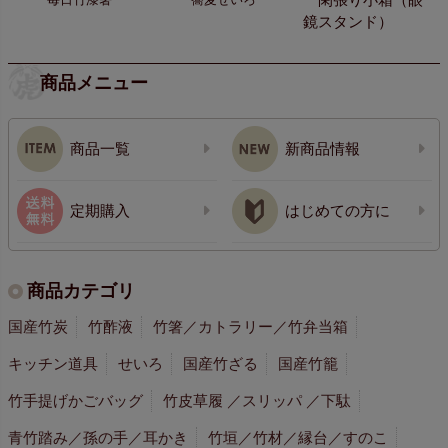
鏡スタンド）
商品メニュー
商品一覧
新商品情報
定期購入
はじめての方に
商品カテゴリ
国産竹炭
竹酢液
竹箸／カトラリー／竹弁当箱
キッチン道具
せいろ
国産竹ざる
国産竹籠
竹手提げかごバッグ
竹皮草履 ／スリッパ ／下駄
青竹踏み／孫の手／耳かき
竹垣／竹材／縁台／すのこ