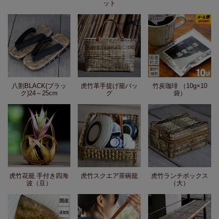
ット
八割BLACK(ブラッ
虎竹革手提げ籠バッ
竹炭珈琲 （10g×10
ク)24～25cm
グ
袋）
虎竹花籠 手付き四海
虎竹スクエア茶碗籠
虎竹ランチボックス
波（豆）
（大）