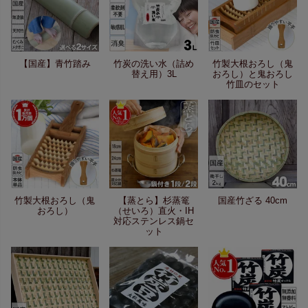
【国産】青竹踏み
竹炭の洗い水（詰め
竹製大根おろし（鬼
替え用）3L
おろし）と鬼おろし
竹皿のセット
竹製大根おろし（鬼
【蒸とら】杉蒸篭
国産竹ざる 40cm
おろし）
（せいろ）直火・IH
対応ステンレス鍋セ
ット