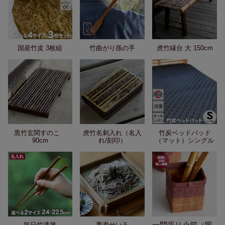
国産竹皮 3枚組
竹曲がり孫の手
虎竹縁台 大 150cm
黒竹玄関すのこ
虎竹名刺入れ（名入
竹炭ベッドパッド
90cm
れ/刻印）
（マット）シングル
一閑張り小箱（眼
毎日竹漆箸
蕎麦せいろ