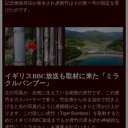
記念物保存法が発令され虎斑竹はその第一号の指定を受
けたのです。
イギリスBBC放送も取材に来た「ミラ
クルバンブー」
左の写真が、自然に生えている状態の虎竹です。この虎
竹をガスバーナーで炙り、竹自身から出る油分で拭き上
げると右の写真のように虎模様がはっきりと浮かび上が
ります。この珍しい虎竹（Tiger Bamboo）を取材するた
めにイギリスBBC放送までもが虎竹の里を訪れ神秘的な
虎竹に「ミラクル！」を連発されていました。