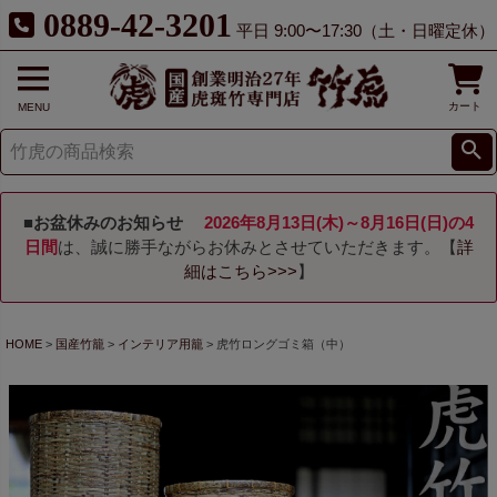
0889-42-3201
平日 9:00〜17:30（土・日曜定休）
カート
MENU
■お盆休みのお知らせ
2026年8月13日(木)～8月16日(日)の4
日間
は、誠に勝手ながらお休みとさせていただきます。【
詳
細はこちら>>>
】
HOME
国産竹籠
インテリア用籠
虎竹ロングゴミ箱（中）