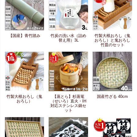
【国産】青竹踏み
竹炭の洗い水（詰め
竹製大根おろし（鬼
替え用）3L
おろし）と鬼おろし
竹皿のセット
竹製大根おろし（鬼
【蒸とら】杉蒸篭
国産竹ざる 40cm
おろし）
（せいろ）直火・IH
対応ステンレス鍋セ
ット