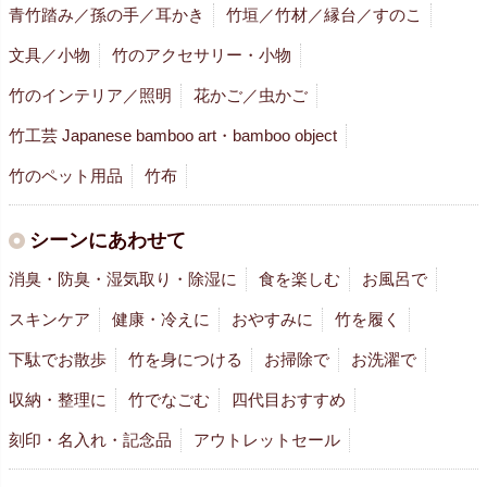
青竹踏み／孫の手／耳かき
竹垣／竹材／縁台／すのこ
文具／小物
竹のアクセサリー・小物
竹のインテリア／照明
花かご／虫かご
竹工芸 Japanese bamboo art・bamboo object
竹のペット用品
竹布
シーンにあわせて
消臭・防臭・湿気取り・除湿に
食を楽しむ
お風呂で
スキンケア
健康・冷えに
おやすみに
竹を履く
下駄でお散歩
竹を身につける
お掃除で
お洗濯で
収納・整理に
竹でなごむ
四代目おすすめ
刻印・名入れ・記念品
アウトレットセール