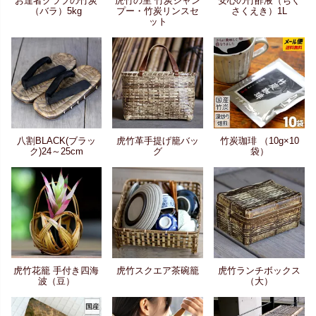
お達者クラブの竹炭
虎竹の里 竹炭シャン
安心の竹酢液（ちく
（バラ）5kg
プー・竹炭リンスセ
さくえき）1L
ット
八割BLACK(ブラッ
虎竹革手提げ籠バッ
竹炭珈琲 （10g×10
ク)24～25cm
グ
袋）
虎竹花籠 手付き四海
虎竹スクエア茶碗籠
虎竹ランチボックス
波（豆）
（大）