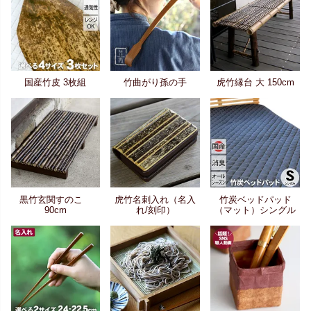
国産竹皮 3枚組
竹曲がり孫の手
虎竹縁台 大 150cm
黒竹玄関すのこ
虎竹名刺入れ（名入
竹炭ベッドパッド
90cm
れ/刻印）
（マット）シングル