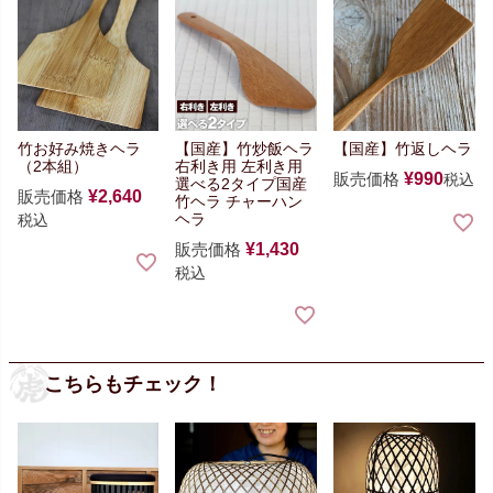
竹お好み焼きヘラ
【国産】竹炒飯ヘラ
【国産】竹返しヘラ
（2本組）
右利き用 左利き用
販売価格
¥
990
税込
選べる2タイプ
国産
販売価格
¥
2,640
竹ヘラ チャーハン
ヘラ
税込
販売価格
¥
1,430
税込
こちらもチェック！