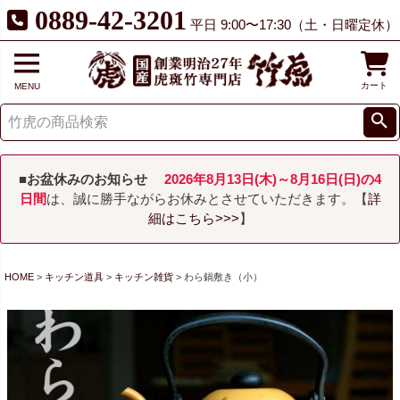
0889-42-3201
平日 9:00〜17:30（土・日曜定休）
カート
MENU
■お盆休みのお知らせ
2026年8月13日(木)～8月16日(日)の4
日間
は、誠に勝手ながらお休みとさせていただきます。【
詳
細はこちら>>>
】
HOME
キッチン道具
キッチン雑貨
わら鍋敷き（小）