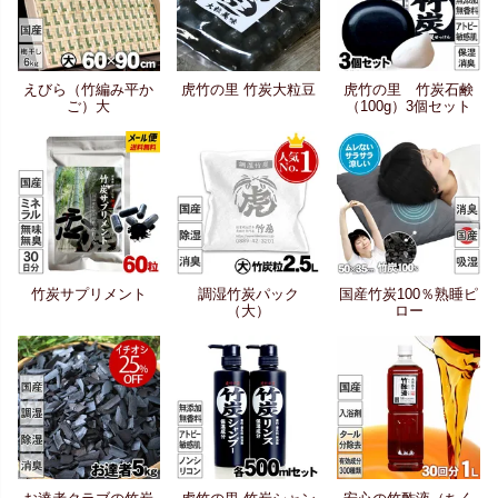
えびら（竹編み平か
虎竹の里 竹炭大粒豆
虎竹の里 竹炭石鹸
ご）大
（100g）3個セット
竹炭サプリメント
調湿竹炭パック
国産竹炭100％熟睡ピ
（大）
ロー