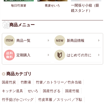
一閑張り小箱（眼
毎日竹漆箸
蕎麦せいろ
鏡スタンド）
商品メニュー
商品一覧
新商品情報
定期購入
はじめての方に
商品カテゴリ
国産竹炭
竹酢液
竹箸／カトラリー／竹弁当箱
キッチン道具
せいろ
国産竹ざる
国産竹籠
竹手提げかごバッグ
竹皮草履 ／スリッパ ／下駄