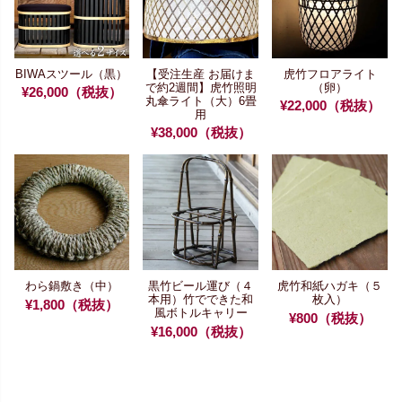
BIWAスツール（黒）
【受注生産 お届けま
虎竹フロアライト
で約2週間】
虎竹照明
（卵）
¥26,000（税抜）
丸傘ライト（大）6畳
¥22,000（税抜）
用
¥38,000（税抜）
わら鍋敷き（中）
黒竹ビール運び（４
虎竹和紙ハガキ（５
本用）
竹でできた和
枚入）
¥1,800（税抜）
風ボトルキャリー
¥800（税抜）
¥16,000（税抜）