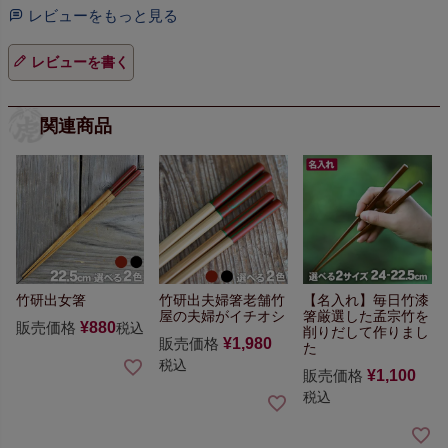
レビューをもっと見る
レビューを書く
関連商品
竹研出女箸
竹研出夫婦箸
老舗竹
【名入れ】毎日竹漆
屋の夫婦がイチオシ
箸
厳選した孟宗竹を
販売価格
¥
880
税込
削りだして作りまし
販売価格
¥
1,980
た
税込
販売価格
¥
1,100
税込