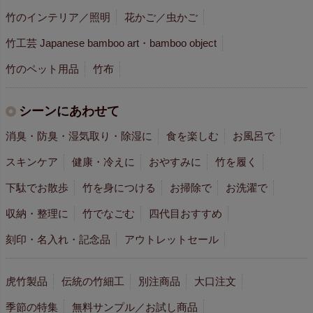
竹のインテリア／照明
花かご／虫かご
竹工芸 Japanese bamboo art・bamboo object
竹のペット用品
竹布
シーンにあわせて
消臭・防臭・湿気取り・除湿に
食を楽しむ
お風呂で
スキンケア
健康・冷えに
おやすみに
竹を履く
下駄でお散歩
竹を身につける
お掃除で
お洗濯で
収納・整理に
竹でなごむ
四代目おすすめ
刻印・名入れ・記念品
アウトレットセール
虎竹製品
伝統の竹細工
別注商品
大口注文
季節の特集
無料サンプル／お試し商品