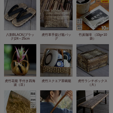
八割BLACK(ブラッ
虎竹革手提げ籠バッ
竹炭珈琲 （10g×10
ク)24～25cm
グ
袋）
虎竹花籠 手付き四海
虎竹スクエア茶碗籠
虎竹ランチボックス
波（豆）
（大）