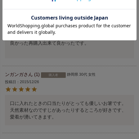
長い間色々なお箸を使用してきましたが

使い勝手が本当に良く長持ち

手に馴染んで食べ物も美味しく感じます。

永く愛されているからどこかで再会できるはずと

竹箸/民芸調/オレンジでネットで検索

ヒットしました！

良かった再購入出来て良かったです。

ンガンガ
1
静岡県
30代
女性
購入者
投稿日
2015/12/26
口に入れたときの口当たりがとっても優しいお箸です。

天然素材なのですじがあったりするところが好きです、
愛着が湧いてきます。