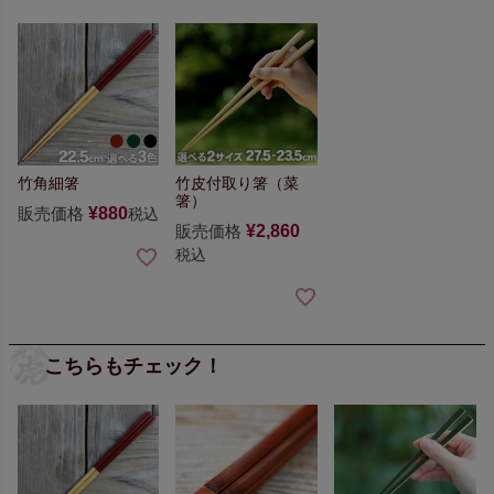
竹角細箸
竹皮付取り箸（菜
箸）
販売価格
¥
880
税込
販売価格
¥
2,860
税込
こちらもチェック！