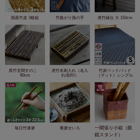
国産竹皮 3枚組
竹曲がり孫の手
虎竹縁台 大 150cm
黒竹玄関すのこ
虎竹名刺入れ（名入
竹炭ベッドパッド
90cm
れ/刻印）
（マット）シングル
一閑張り小箱（眼
毎日竹漆箸
蕎麦せいろ
鏡スタンド）