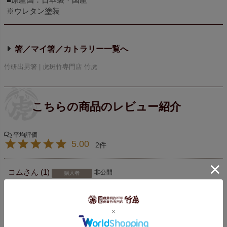
※ウレタン塗装
箸／マイ箸／カトラリー
竹研出男箸 | 虎斑竹専門店 竹虎
5.00
2
コム
1
非公開
購入者
投稿日
2022/12/11
旅行で横浜のデパートで１０年位前に購入
