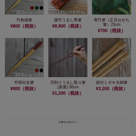
竹角細箸
煤竹うるし男箸
青竹箸（正月おせち
箸）23cm
¥800（税抜）
¥8,800（税抜）
¥700（税抜）
竹研出女箸
天削りうるし取り箸
節付ミガキ夫婦箸
(菜箸) 30cm
¥800（税抜）
¥3,200（税抜）
¥1,200（税抜）