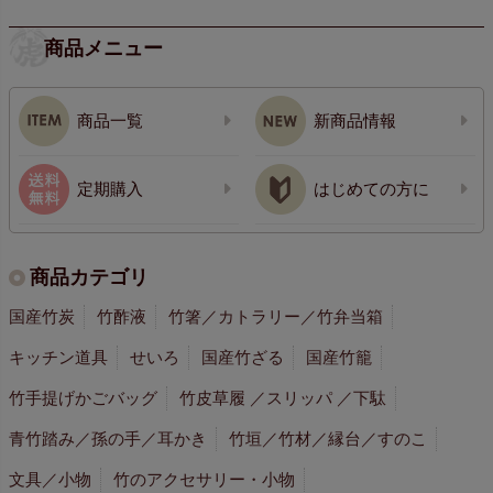
商品メニュー
商品一覧
新商品情報
定期購入
はじめての方に
商品カテゴリ
国産竹炭
竹酢液
竹箸／カトラリー／竹弁当箱
キッチン道具
せいろ
国産竹ざる
国産竹籠
竹手提げかごバッグ
竹皮草履 ／スリッパ ／下駄
青竹踏み／孫の手／耳かき
竹垣／竹材／縁台／すのこ
文具／小物
竹のアクセサリー・小物