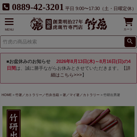
0889-42-3201
平日 9:00〜17:30（土・日曜定休）
カート
MENU
■お盆休みのお知らせ
2026年8月13日(木)～8月16日(日)の4
日間
は、誠に勝手ながらお休みとさせていただきます。【
詳
細はこちら>>>
】
HOME
竹箸／カトラリー／竹弁当箱
箸／マイ箸／カトラリー
竹研出男箸