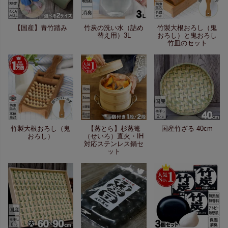
【国産】青竹踏み
竹炭の洗い水（詰め
竹製大根おろし（鬼
替え用）3L
おろし）と鬼おろし
竹皿のセット
竹製大根おろし（鬼
【蒸とら】杉蒸篭
国産竹ざる 40cm
おろし）
（せいろ）直火・IH
対応ステンレス鍋セ
ット