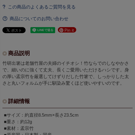
商品についてのお問い合わせ
Pin it
商品説明
竹研出箸は老舗竹屋の夫婦のイチオシ！竹ならでのしなやかさ
で、細いのに強くて丈夫、長くご愛用いただけるハシです。身
の厚い孟宗竹を厳選してけずりだした竹箸で、しっかりした太
さと丸いフォルムが手に馴染み驚くほど使いやすいのです。
詳細情報
■サイズ：約直径8.5mm×長さ23.5cm
■重さ：約12g
■素材：孟宗竹
■原産国：日本製・国産