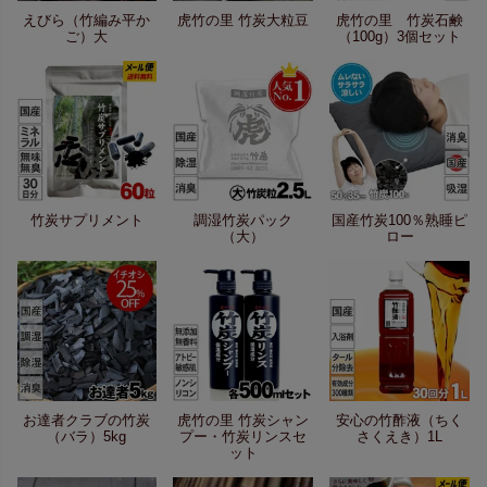
えびら（竹編み平か
虎竹の里 竹炭大粒豆
虎竹の里 竹炭石鹸
ご）大
（100g）3個セット
竹炭サプリメント
調湿竹炭パック
国産竹炭100％熟睡ピ
（大）
ロー
お達者クラブの竹炭
虎竹の里 竹炭シャン
安心の竹酢液（ちく
（バラ）5kg
プー・竹炭リンスセ
さくえき）1L
ット