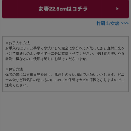
竹研出女箸 >>>
※お手入れ方法
お手入れはサッと手早く水洗いして完全に水分をふき取ったあと直射日光を
さけて風通しのよい場所で十二分に乾燥させてください。浸け置き洗いや食
器洗い機などのご使用は絶対にお避けくださいませ。
※保管方法
保管の際には直射日光を避け、風通しの良い場所でお願いいたします。ビニ
ール袋など通気性の悪いものにいれての保管はカビの原因となりますのでご
注意ください。