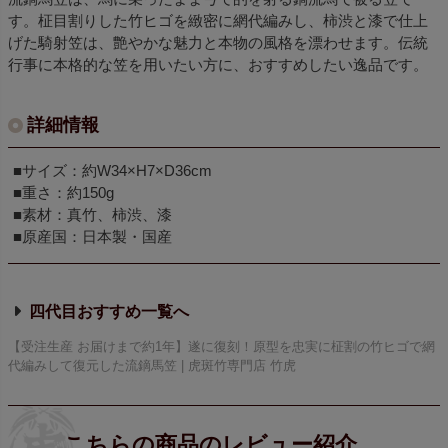
す。柾目割りした竹ヒゴを緻密に網代編みし、柿渋と漆で仕上
げた騎射笠は、艶やかな魅力と本物の風格を漂わせます。伝統
行事に本格的な笠を用いたい方に、おすすめしたい逸品です。
詳細情報
■サイズ：約W34×H7×D36cm
■重さ：約150g
■素材：真竹、柿渋、漆
■原産国：日本製・国産
四代目おすすめ
【受注生産 お届けまで約1年】遂に復刻！原型を忠実に柾割の竹ヒゴで網
代編みして復元した流鏑馬笠 | 虎斑竹専門店 竹虎