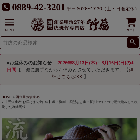
0889-42-3201
平日 9:00〜17:30（土・日曜定休）
カート
MENU
■お盆休みのお知らせ
2026年8月13日(木)～8月16日(日)の4
日間
は、誠に勝手ながらお休みとさせていただきます。【
詳
細はこちら>>>
】
HOME
四代目おすすめ
【受注生産 お届けまで約1年】遂に復刻！原型を忠実に柾割の竹ヒゴで網代編みして復
元した流鏑馬笠