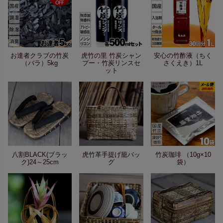
お達者クラブの竹炭
虎竹の里 竹炭シャン
安心の竹酢液（ちく
（バラ）5kg
プー・竹炭リンスセ
さくえき）1L
ット
八割BLACK(ブラッ
虎竹革手提げ籠バッ
竹炭珈琲 （10g×10
ク)24～25cm
グ
袋）