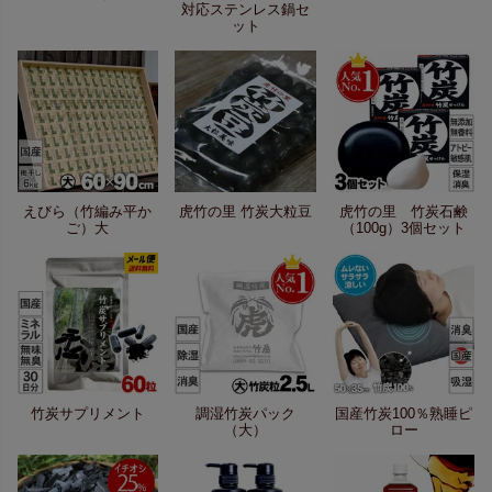
対応ステンレス鍋セ
ット
えびら（竹編み平か
虎竹の里 竹炭大粒豆
虎竹の里 竹炭石鹸
ご）大
（100g）3個セット
竹炭サプリメント
調湿竹炭パック
国産竹炭100％熟睡ピ
（大）
ロー