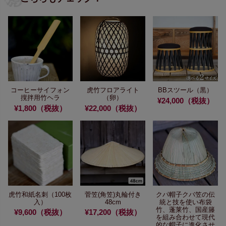
コーヒーサイフォン
虎竹フロアライト
BBスツール（黒）
撹拌用竹ヘラ
（卵）
¥24,000（税抜）
¥1,800（税抜）
¥22,000（税抜）
虎竹和紙名刺（100枚
菅笠(角笠)丸輪付き
クパ帽子
クバ笠の伝
入）
48cm
統と技を使い
布袋
竹、蓬莱竹、国産籐
¥9,600（税抜）
¥17,200（税抜）
を組み合わせて
現代
的な帽子に進化させ