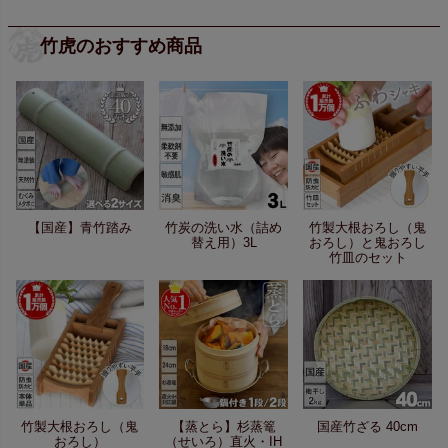
竹虎のおすすめ商品
【国産】青竹踏み
竹炭の洗い水（詰め
竹製大根おろし（鬼
替え用）3L
おろし）と鬼おろし
竹皿のセット
竹製大根おろし（鬼
【蒸とら】杉蒸篭
国産竹ざる 40cm
おろし）
（せいろ）直火・IH