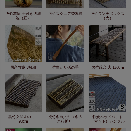
虎竹花籠 手付き四海
虎竹スクエア茶碗籠
虎竹ランチボックス
波（豆）
（大）
国産竹皮 3枚組
竹曲がり孫の手
虎竹縁台 大 150cm
黒竹玄関すのこ
虎竹名刺入れ（名入
竹炭ベッドパッド
90cm
れ/刻印）
（マット）シングル