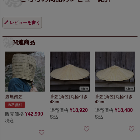
レビューを書く
関連商品
虚無僧笠
菅笠(角笠)丸輪付き
菅笠(角笠)丸輪付き
48cm
42cm
送料無料
販売価格
¥
18,920
販売価格
¥
18,480
販売価格
¥
42,900
税込
税込
税込