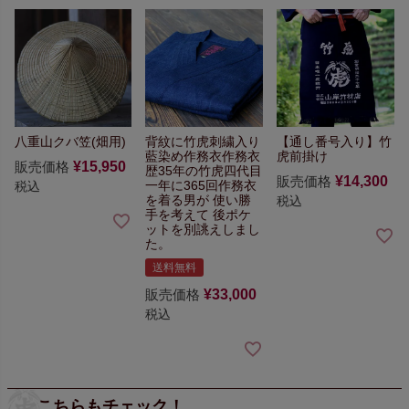
八重山クバ笠(畑用)
背紋に竹虎刺繍入り
【通し番号入り】竹
藍染め作務衣
作務衣
虎前掛け
販売価格
¥
15,950
歴35年の竹虎四代目
販売価格
¥
14,300
一年に365回作務衣
税込
を着る男が
使い勝
税込
手を考えて
後ポケ
ットを別誂えしまし
た。
送料無料
販売価格
¥
33,000
税込
こちらもチェック！