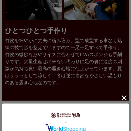
ひとつひとつ手作り
竹皮を細やかに丈夫に編み込み、型で成型する事なく熟
練の技で形を整えていますので一足一足すべて手作り。
竹皮の微妙な形やサイズに合わせてEVAスポンジも手削
りです。大量生産は出来ない代わりに足の裏に適度の刺
激が気持ち良い最高の履き心地に仕上がっています。夏
はサラッとして涼しく、冬は逆に自然なやさしい温もり
のある履き心地なのです。