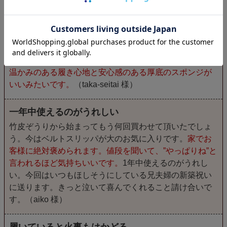
患者さんが気に入って買う
整体院の患者様用の室内履きとトイレ用スリッパで使っ
ております。患者さんが気に入られて、購入されます。
温かみのある履き心地と安心感のある厚底のスポンジが
いいみたいです。
（taka-seitai 様）
一年中使えるのがうれしい
竹皮ぞうりから始まってもう何回買わせて頂いたでしょ
う。今はベルトスリッパが大のお気に入りです。
家でお
客様に絶対褒められます。値段を聞いて、”やっぱりね”と
言われるほど気持ちいいです。
1年中使えるのがうれし
い。今回はいつもほしそうにしている兄夫婦の新築祝い
に送ります。きっと泣いて喜んでくれること請け合いで
す。（aiko 様）
履いていると火事もはかどる