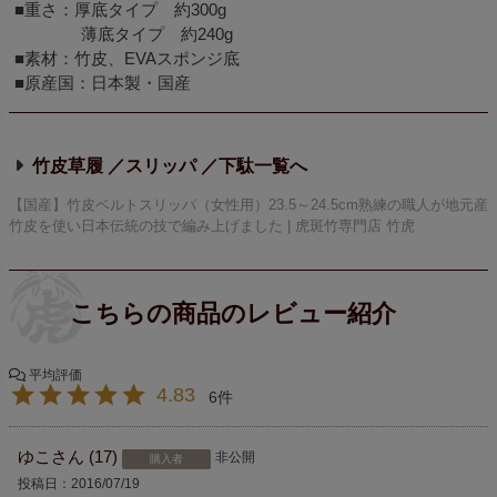
■重さ：厚底タイプ 約300g
薄底タイプ 約240g
■素材：竹皮、EVAスポンジ底
■原産国：日本製・国産
竹皮草履 ／スリッパ ／下駄
【国産】竹皮ベルトスリッパ（女性用）23.5～24.5cm熟練の職人が地元産
竹皮を使い日本伝統の技で編み上げました | 虎斑竹専門店 竹虎
4.83
6
ゆこ
17
非公開
購入者
投稿日
2016/07/19