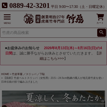
0889-42-3201
平日 9:00〜17:30（土・日曜定休）
カート
MENU
■お盆休みのお知らせ
2026年8月13日(木)～8月16日(日)の4
日間
は、誠に勝手ながらお休みとさせていただきます。【
詳
細はこちら>>>
】
HOME
竹皮草履 ／スリッパ ／下駄
【国産】竹皮ベルトスリッパ（女性用）23.5～24.5cm熟練の職人が地元産竹皮を使い
日本伝統の技で編み上げました