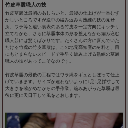
竹皮草履職人の技
竹皮草履は最初のあしらいと、最後の仕上げが一番むず
かしいところですが途中の編み込みも熟練の技の見せ
所。ワラ等と違い裏表のある竹皮を一定方向にキッチリ
立てながら、さらに草履本体の形を整えながら編み込む
職人芸には驚くばかりです。たくさんの方に喜んでいた
だける竹虎の竹皮草履は、この地元高知産の材料と、目
にもとまらないスピードで手早く編み上げる熟練の草履
職人の技があってこそなのです。
竹皮草履の最後の工程ではワラ縄をギュとしぼって仕上
げていきます。サイズが違わないように1足1足採寸して
大きさを確かめながらの手作業。編みあがった草履は最
後に更に天日干しで風をとおします。