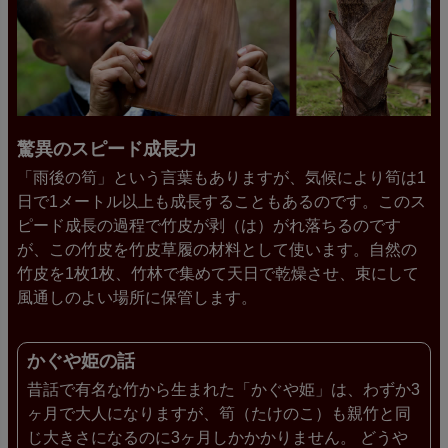
驚異のスピード成長力
「雨後の筍」という言葉もありますが、気候により筍は1
日で1メートル以上も成長することもあるのです。このス
ピード成長の過程で竹皮が剥（は）がれ落ちるのです
が、この竹皮を竹皮草履の材料として使います。自然の
竹皮を1枚1枚、竹林で集めて天日で乾燥させ、束にして
風通しのよい場所に保管します。
かぐや姫の話
昔話で有名な竹から生まれた「かぐや姫」は、わずか3
ヶ月で大人になりますが、筍（たけのこ）も親竹と同
じ大きさになるのに3ヶ月しかかかりません。 どうや