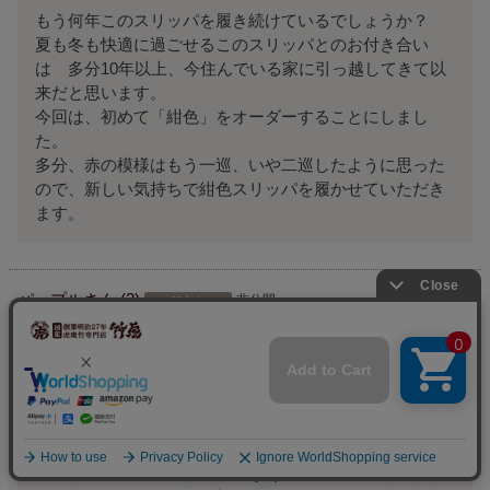
もう何年このスリッパを履き続けているでしょうか？

夏も冬も快適に過ごせるこのスリッパとのお付き合い
は　多分10年以上、今住んでいる家に引っ越してきて以
来だと思います。

今回は、初めて「紺色」をオーダーすることにしまし
た。

多分、赤の模様はもう一巡、いや二巡したように思った
ので、新しい気持ちで紺色スリッパを履かせていただき
ます。
パープル
3
非公開
購入者
投稿日
2014/06/23
マンションに暮らすようになって、フローリングなの
で、家の中ではスリッパを履くのが習慣となっていま
す。

仕事から帰って、足がだるいなぁと思って健康サンダル