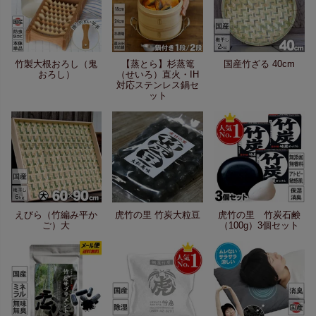
竹製大根おろし（鬼
【蒸とら】杉蒸篭
国産竹ざる 40cm
おろし）
（せいろ）直火・IH
対応ステンレス鍋セ
ット
えびら（竹編み平か
虎竹の里 竹炭大粒豆
虎竹の里 竹炭石鹸
ご）大
（100g）3個セット