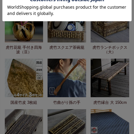
虎竹花籠 手付き四海
虎竹スクエア茶碗籠
虎竹ランチボックス
波（豆）
（大）
国産竹皮 3枚組
竹曲がり孫の手
虎竹縁台 大 150cm