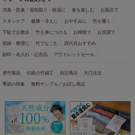
消臭・防臭・湿気取り・除湿に
食を楽しむ
お風呂で
スキンケア
健康・冷えに
おやすみに
竹を履く
下駄でお散歩
竹を身につける
お掃除で
お洗濯で
収納・整理に
竹でなごむ
四代目おすすめ
刻印・名入れ・記念品
アウトレットセール
虎竹製品
伝統の竹細工
別注商品
大口注文
季節の特集
無料サンプル／お試し商品