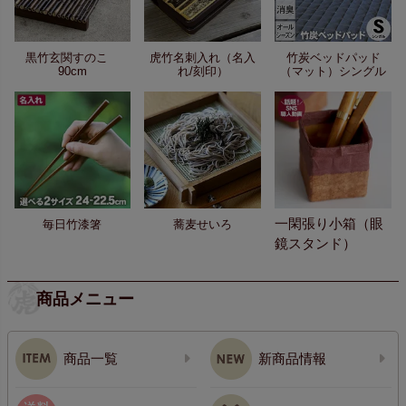
黒竹玄関すのこ
虎竹名刺入れ（名入
竹炭ベッドパッド
90cm
れ/刻印）
（マット）シングル
一閑張り小箱（眼
毎日竹漆箸
蕎麦せいろ
鏡スタンド）
商品メニュー
商品一覧
新商品情報