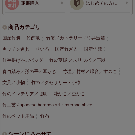
定期購入
はじめての方に
商品カテゴリ
国産竹炭
竹酢液
竹箸／カトラリー／竹弁当箱
キッチン道具
せいろ
国産竹ざる
国産竹籠
竹手提げかごバッグ
竹皮草履 ／スリッパ ／下駄
青竹踏み／孫の手／耳かき
竹垣／竹材／縁台／すのこ
文具／小物
竹のアクセサリー・小物
竹のインテリア／照明
花かご／虫かご
竹工芸 Japanese bamboo art・bamboo object
竹のペット用品
竹布
シーンにあわせて