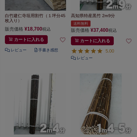
白竹建仁寺垣用割竹（１坪分45
高知県特産黒竹 2m9分
枚入り）
送料無料
販売価格
¥
18,700
税込
販売価格
¥
37,400
税込
カートに入れる
カートに入れる
5.00