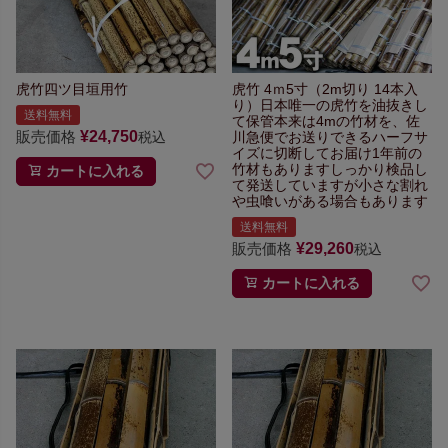
虎竹四ツ目垣用竹
虎竹 4ｍ5寸（2m切り 14本入
り）
日本唯一の虎竹を油抜きし
送料無料
て保管
本来は4mの竹材を、佐
販売価格
¥
24,750
川急便で
お送りできるハーフサ
税込
イズに切断してお届け
1年前の
竹材もあります
しっかり検品し
カートに入れる
て発送していますが
小さな割れ
や虫喰いがある場合もあります
送料無料
販売価格
¥
29,260
税込
カートに入れる