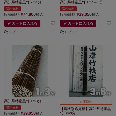
高知県特産黒竹 2m4分
高知県特産黒竹 1m4～5分
送料無料
送料無料
販売価格
¥
74,800
販売価格
¥
39,050
税込
税込
カートに入れる
カートに入れる
高知県特産黒竹 1m3分
在庫切れ
送料無料
【送料別途見積】
高知県特産黒
竹 3m8分
販売価格
¥
39,050
税込