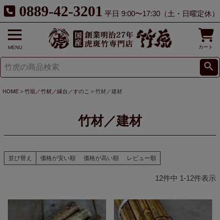
0889-42-3201
平日 9:00〜17:30（土・日曜定休）
カート
MENU
HOME
竹垣／竹材／縁台／すのこ
竹材／建材
竹材／建材
並び替え
価格が安い順
価格が高い順
レビュー順
12
件中
1
-
12
件表示