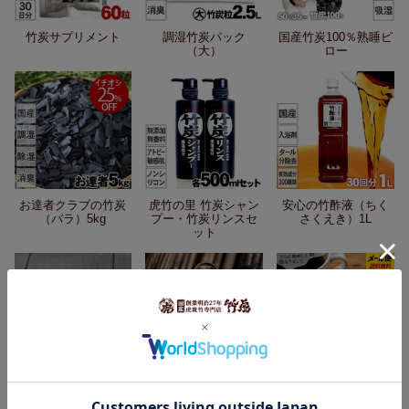
竹炭サプリメント
調湿竹炭パック
国産竹炭100％熟睡ピ
（大）
ロー
お達者クラブの竹炭
虎竹の里 竹炭シャン
安心の竹酢液（ちく
（バラ）5kg
プー・竹炭リンスセ
さくえき）1L
ット
八割BLACK(ブラッ
虎竹革手提げ籠バッ
竹炭珈琲 （10g×10
ク)24～25cm
グ
袋）