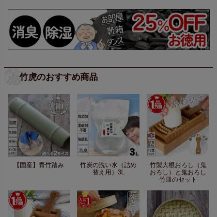
竹虎のおすすめ商品
【国産】青竹踏み
竹炭の洗い水（詰め
竹製大根おろし（鬼
替え用）3L
おろし）と鬼おろし
竹皿のセット