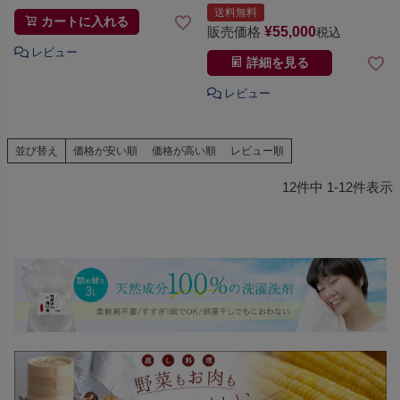
送料無料
カートに入れる
販売価格
¥
55,000
税込
詳細を見る
並び替え
価格が安い順
価格が高い順
レビュー順
12
件中
1
-
12
件表示