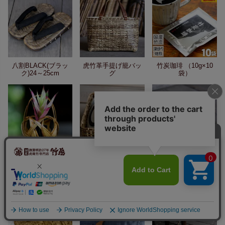
八割BLACK(ブラッ
虎竹革手提げ籠バッ
竹炭珈琲 （10g×10
ク)24～25cm
グ
袋）
虎竹花籠 手付き四海
虎竹スクエア茶碗籠
虎竹ランチボックス
波（豆）
（大）