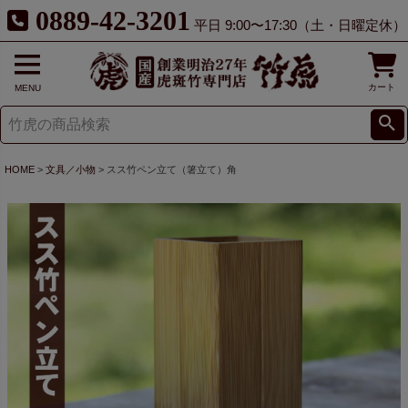
0889-42-3201
平日 9:00〜17:30（土・日曜定休）
カート
MENU
HOME
文具／小物
スス竹ペン立て（箸立て）角