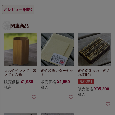
レビューを書く
関連商品
スス竹ペン立て（箸
虎竹和紙レターセッ
虎竹名刺入れ（名入
立て）六角
ト
れ/刻印）
販売価格
¥
1,980
販売価格
¥
1,650
送料無料
税込
税込
販売価格
¥
35,200
税込