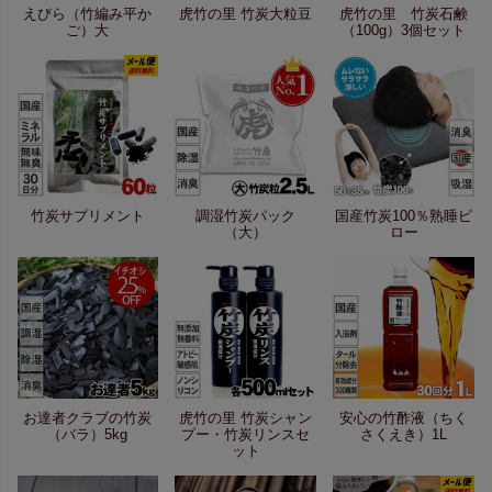
えびら（竹編み平か
虎竹の里 竹炭大粒豆
虎竹の里 竹炭石鹸
ご）大
（100g）3個セット
竹炭サプリメント
調湿竹炭パック
国産竹炭100％熟睡ピ
（大）
ロー
お達者クラブの竹炭
虎竹の里 竹炭シャン
安心の竹酢液（ちく
（バラ）5kg
プー・竹炭リンスセ
さくえき）1L
ット