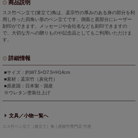
商品説明
スス竹ペン立て(箸立て)角は、孟宗竹の厚みのある身の部分を利
用し作った四角い形のペン立てです。側面と底部分にレーザー
刻印ができます。メッセージや会社名なども刻印できますの
で、大切な方への贈りものや記念品としてもご利用いただけま
す。
詳細情報
■サイズ：約W7.5×D7.5×H14cm
■素材：孟宗竹（炭化竹）
■原産国：日本製・国産
※ウレタン塗装仕上げ
文具／小物
スス竹ペン立て（箸立て）角 | 虎斑竹専門店 竹虎