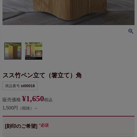
スス竹ペン立て（箸立て）角
商品番号
st00018
¥
1,650
販売価格
税込
1,500円
（税抜）～
[刻印のご希望]
(必須)