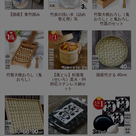
【国産】青竹踏み
竹炭の洗い水（詰め
竹製大根おろし（鬼
替え用）3L
おろし）と鬼おろし
竹皿のセット
竹製大根おろし（鬼
【蒸とら】杉蒸篭
国産竹ざる 40cm
おろし）
（せいろ）直火・IH
対応ステンレス鍋セ
ット