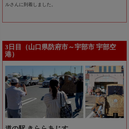
ルさんに到着しました。
3日目（山口県防府市～宇部市 宇部空
港）
道の駅 きららあじす