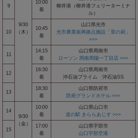
10:00
9
柳井港（柳井港フェリーターミナ
着
ル）
9/30
山口県光市
10:45
10
（木）
光市農業振興拠点施設「里の厨」
着
>>>
14:15
山口県周南市
11
着
ローソン 周南周陽一丁目店 >>>
16:30
山口県周南市
12
着
沖石油プライム 沖石油SS
18:30
山口県防府市
13
着
防府グランドホテル >>>
10:00
山口県山口市
14
着
道の駅 きららあじす >>>
9/30
（金）
17:00
山口県宇部市
15
着
山口宇部空港