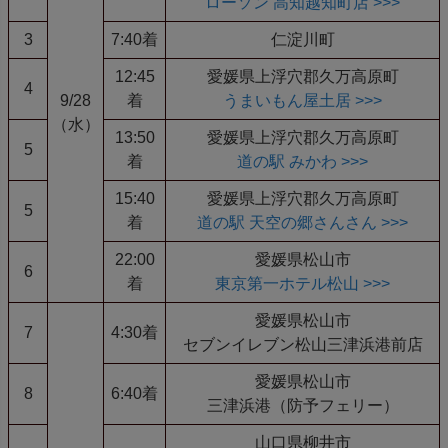
ローソン 高知越知町店 >>>
3
7:40着
仁淀川町
12:45
愛媛県上浮穴郡久万高原町
4
9/28
着
うまいもん屋土居 >>>
（水）
13:50
愛媛県上浮穴郡久万高原町
5
着
道の駅 みかわ >>>
15:40
愛媛県上浮穴郡久万高原町
5
着
道の駅 天空の郷さんさん >>>
22:00
愛媛県松山市
6
着
東京第一ホテル松山 >>>
愛媛県松山市
7
4:30着
セブンイレブン松山三津浜港前店
愛媛県松山市
8
6:40着
三津浜港（防予フェリー）
山口県柳井市