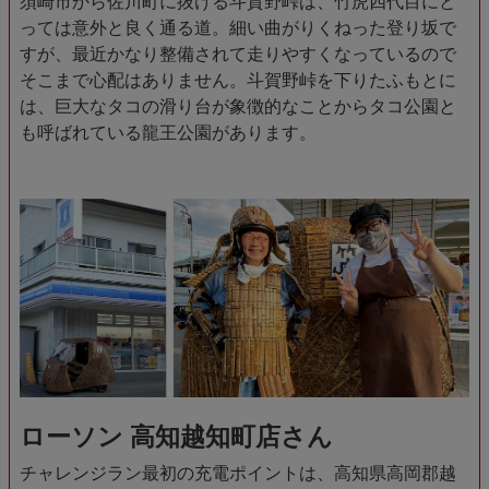
須崎市から佐川町に抜ける斗賀野峠は、竹虎四代目にと
っては意外と良く通る道。細い曲がりくねった登り坂で
すが、最近かなり整備されて走りやすくなっているので
そこまで心配はありません。斗賀野峠を下りたふもとに
は、巨大なタコの滑り台が象徴的なことからタコ公園と
も呼ばれている龍王公園があります。
ローソン 高知越知町店さん
チャレンジラン最初の充電ポイントは、高知県高岡郡越