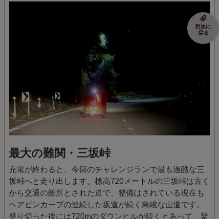
目次に
戻る
最大の難関・三坂峠
充電が終わると、今回のチャレンジランで最も過酷な三
坂峠へと走り出します。標高720メートルの三坂峠は古く
から交通の難所とされた道で、整備はされている現在も
ヘアピンカーブの連続した坂道が続く急峻な山道です。
登り切った後には720mのダウンヒルが続くとあって、緊