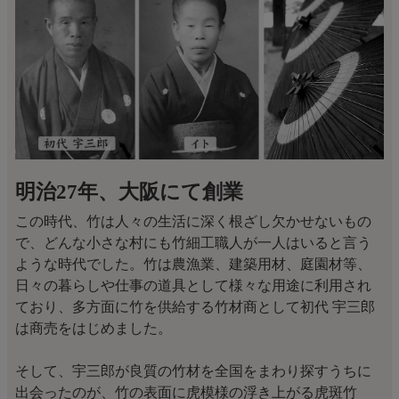
明治27年、大阪にて創業
この時代、竹は人々の生活に深く根ざし欠かせないもの
で、どんな小さな村にも竹細工職人が一人はいると言う
ような時代でした。竹は農漁業、建築用材、庭園材等、
日々の暮らしや仕事の道具として様々な用途に利用され
ており、多方面に竹を供給する竹材商として初代 宇三郎
は商売をはじめました。
そして、宇三郎が良質の竹材を全国をまわり探すうちに
出会ったのが、竹の表面に虎模様の浮き上がる虎斑竹