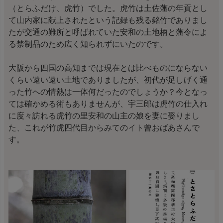
（とらふだけ、虎竹）でした。虎竹は土佐藩の年貢とし
て山内家に献上されたという記録も残る銘竹でありまし
たが交通の難所と呼ばれていた安和の土地柄と藩令によ
る禁制品のため広く知られずにいたのです。
大阪から四国の高知までは現在とは比べものにならない
くらい遠い遠い土地でありましたが、初代が足しげく通
った竹への情熱は一体何だったのでしょうか？今となっ
ては確かめる術もありませんが、宇三郎は虎竹の仕入れ
に度々訪れる虎竹の里安和の山主の娘を妻に娶りまし
た、これが竹虎四代目からみてのイト曾おばあさんで
す。