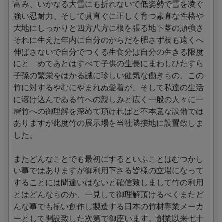
富み、いかなる大雪にも折れないで低姿勢で雪を凌ぐ
強い忍耐力、そして眞直ぐに正しく育つ素直な性格や
大地にしっかりと四方八方に根を張る地下茎の頑強さ
それに生えた年内に自分のからだを肥さず枝も遠くへ
伸ばさないで自分でつくる生食分は自分の生きる限度
にとゞめてあとはすべて子供の生長にまわしひたすら
子孫の繁栄をはかる誠に珍しい健気な働きもの、この
竹に対するやむにやまれぬ愛着が、そして私達の生活
に溶け込んでゐる竹への親しみと広く一般の人々に一
層竹への御理解を深めて頂ければと不本意な設備では
ありますが此度竹の展示場を当社隣接地に設置致しま
した。
またどんなことでも最初にするといふことはむつかし
い事ではありますが御利用下さる皆様の立場になって
することには間違いはないと確信致しまして竹の利用
とはどんなものか、一見して御理解頂けるべくまたど
んな事でも揃い創作し製造する日本の竹材専業メーカ
ーとして開設致した次第で御座います。創業以来七十