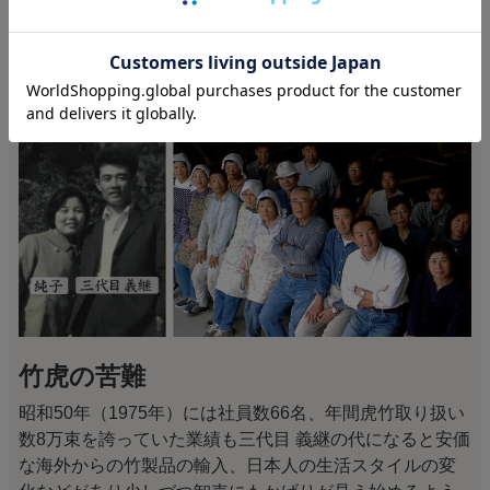
時代の変化【三代目 義継】
竹虎の苦難
昭和50年（1975年）には社員数66名、年間虎竹取り扱い
数8万束を誇っていた業績も三代目 義継の代になると安価
な海外からの竹製品の輸入、日本人の生活スタイルの変