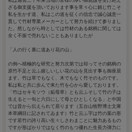
私は過去二十年来当地の皆様の厚い御庇護を受け絶え
ざる御支援を頂いております事を常々心に銘じ竹こそ
私を生かす道、私はこの道を征くの信念で誠心誠意一
貫して竹材専業メーカーとして努力を続けて参りまし
た。然しながら時としては竹材のある銘柄に関しては
全く不振で売れないこともありましたが
「人の行く裏に道あり花の山」
の例へ積極的な研究と努力次第では却ってその銘柄の
原竹不足と云ふ嬉しいしい花の山を見出す事も御座居
ます。竹は草でもなく、木でもなく竹そのものです。
私は私と共に歩んで来た竹を心から愛しております。
「竹はセキモソウ（妬母草）とも云ふそして竹の子は
生えると一旬と六日にして母とひとしくなる」と中国
では昔から伝えられて居ります（五台山牧野博士文庫
本草綱目に記されてゐます）竹と云ふ字は竹の葉の形
です若竹の誇り高い生々しさわまことに魅力あるもの
ですが形ばかりではなく竹のもつ優れた生長力弾力に