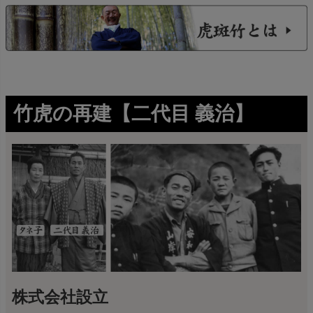
竹虎の再建【二代目 義治】
株式会社設立