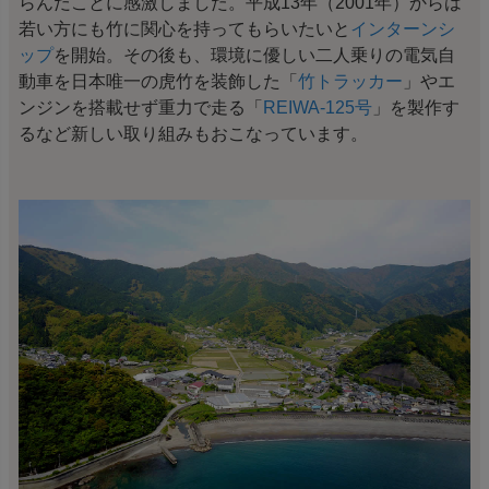
らんだことに感激しました。平成13年（2001年）からは
若い方にも竹に関心を持ってもらいたいと
インターンシ
ップ
を開始。その後も、環境に優しい二人乗りの電気自
動車を日本唯一の虎竹を装飾した「
竹トラッカー
」やエ
ンジンを搭載せず重力で走る「
REIWA-125号
」を製作す
るなど新しい取り組みもおこなっています。