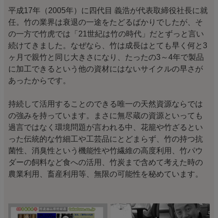
平成17年（2005年）に四代目 義浩が代表取締役社長に就
任。竹の業界は衰退の一途をたどるばかりでしたが、そ
の一方で竹虎では「21世紀は竹の時代」だとずっと言い
続けてきました。なぜなら、竹は成長はとても早く何と3
ヶ月で親竹と同じ大きさになり、たったの3～4年で製品
に加工できるという他の資材にはないサイクルの早さが
あったからです。
持続して活用することのできる唯一の天然資源ならでは
の強みを持っています。まさに無尽蔵の資源といっても
過言ではなく環境問題が言われる中、花籠や竹ざるとい
った伝統的な竹細工や工芸品にとどまらず、竹の持つ抗
菌性、消臭性という機能性や竹繊維の高度利用、竹パウ
ダーの飼料など食への活用、竹炭まで含めて考えた時の
農業利用、畜産利用等、無限の可能性を秘めています。