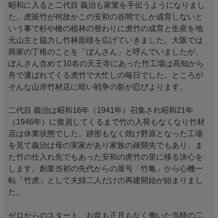
昭和に入ると二代目 義治も家業を手伝うようになりまし
た。虎斑竹が何故かこの安和の谷間でしか成育しないと
いう事で杉や檜の植林の替わりに虎竹の成育と生産を地
元山主と協力し竹林面積を広げていきました。大阪では
商家の丁稚のことを「ぼんさん」と呼んでいましたが、
ぼんさん含めて10名の天王寺にあった竹工場は高知から
舟で運ばれてくる虎竹で大忙しの毎日でした。ところが
そんな山岸竹材店に暗い戦争の影が忍びよります。
二代目 義治は昭和16年（1941年）召集され昭和21年
（1946年）に復員してくるまで竹の入荷もなくなり竹材
店は休業状態でした。跡形もなく焼け野原となった工場
を見て義治は母の実家があり家族の疎開先でもあり、ま
た竹の仕入れ先でもあった安和の虎竹の里に移る決心を
します。創業当初の先代からの屋号「竹亀」から心機一
転「竹虎」として夫婦二人だけの再建開始が始まりまし
た。
ゼロからのスタート、お盆も正月もなく働いた当時の二