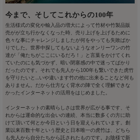
今まで、そしてこれからの100年
生活様式の変化や輸入品の増大によって竹材や竹製品販
売がが立ち行かなくなった時、売り上げを上げるために
色々な事にチャレンジしましたが何をやっても失敗ばか
りでした。世界中探してもないようなオンリーワンの竹
達が「俺たちがここにいるだろ！」と言葉をかけてくれ
ていたのにも気づかず、暗い閉塞感の中で迷ってばかり
だったのです。それでも先人から100年も繋いできた虎竹
を守りたいと...いや違います竹の他に出来ることなど何も
ありません。だから仕方なく背水の陣で全く理解できな
かったインターネットの活用をはじめました。
インターネットの素晴らしさは世界が広がる事です、そ
れからは運命的な出会いの連続、本当に数多くの方に助
けて頂いて何とか今日という日を迎えられています。創
業以来百数十年という歴史と日本唯一の虎竹は、どちら
も先人から自分たちから託されたものです。お陰様で新