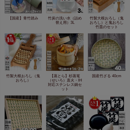
【国産】青竹踏み
竹炭の洗い水（詰め
竹製大根おろし（鬼
替え用）3L
おろし）と鬼おろし
竹皿のセット
竹製大根おろし（鬼
【蒸とら】杉蒸篭
国産竹ざる 40cm
おろし）
（せいろ）直火・IH
対応ステンレス鍋セ
ット