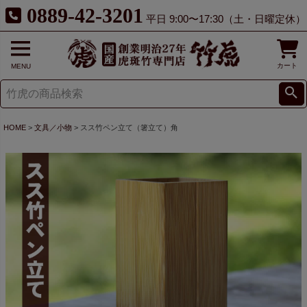
0889-42-3201
平日 9:00〜17:30（土・日曜定休）
カート
MENU
HOME
文具／小物
スス竹ペン立て（箸立て）角