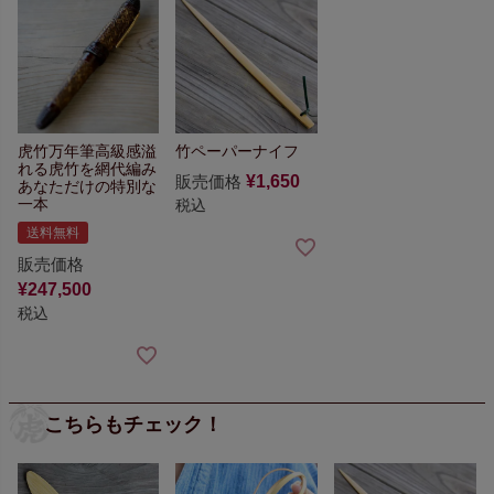
虎竹万年筆
高級感溢
竹ペーパーナイフ
れる虎竹を網代編み
販売価格
¥
1,650
あなただけの特別な
一本
税込
送料無料
販売価格
¥
247,500
税込
こちらもチェック！