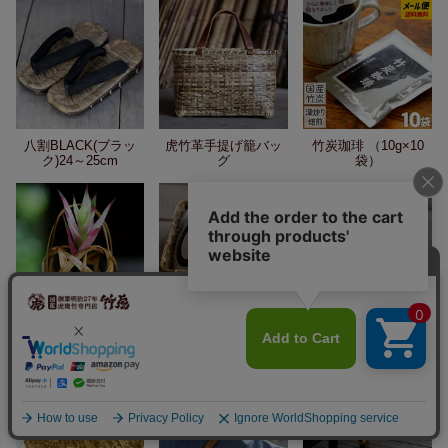
八割BLACK(ブラッ
虎竹革手提げ籠バッ
竹炭珈琲 （10g×10
ク)24～25cm
グ
袋）
虎竹花籠 手付き四海
虎竹スクエア茶碗籠
虎竹ランチボックス
波（豆）
（大）