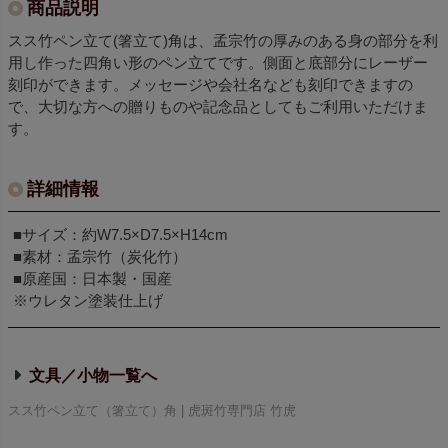
商品説明
スス竹ペン立て(箸立て)角は、孟宗竹の厚みのある身の部分を利
用し作った四角い形のペン立てです。側面と底部分にレーザー
刻印ができます。メッセージや会社名なども刻印できますの
で、大切な方への贈りものや記念品としてもご利用いただけま
す。
詳細情報
■サイズ：約W7.5×D7.5×H14cm
■素材：孟宗竹（炭化竹）
■原産国：日本製・国産
※ウレタン塗装仕上げ
文具／小物
スス竹ペン立て（箸立て）角 | 虎斑竹専門店 竹虎