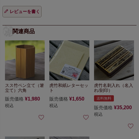
レビューを書く
関連商品
スス竹ペン立て（箸
虎竹和紙レターセッ
虎竹名刺入れ（名入
立て）六角
ト
れ/刻印）
販売価格
¥
1,980
販売価格
¥
1,650
送料無料
税込
税込
販売価格
¥
35,200
税込