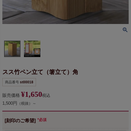
スス竹ペン立て（箸立て）角
商品番号
st00018
¥
1,650
販売価格
税込
1,500円
（税抜）～
[刻印のご希望]
(必須)