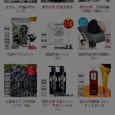
えびら（竹編み平か
虎竹の里 竹炭大粒豆
虎竹の里 竹炭石鹸
ご）大
（100g）3個セット
竹炭サプリメント
調湿竹炭パック
国産竹炭100％熟睡ピ
（大）
ロー
お達者クラブの竹炭
虎竹の里 竹炭シャン
安心の竹酢液（ちく
（バラ）5kg
プー・竹炭リンスセ
さくえき）1L
ット