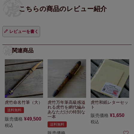
レビューを書く
関連商品
虎竹命名竹筆（大）
虎竹万年筆
高級感溢
虎竹和紙レターセッ
れる虎竹を網代編み
ト
送料無料
あなただけの特別な
販売価格
¥
1,650
一本
販売価格
¥
49,500
税込
送料無料
税込
販売価格