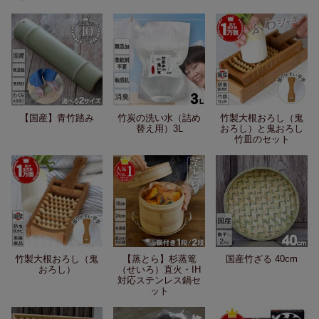
【国産】青竹踏み
竹炭の洗い水（詰め
竹製大根おろし（鬼
替え用）3L
おろし）と鬼おろし
竹皿のセット
竹製大根おろし（鬼
【蒸とら】杉蒸篭
国産竹ざる 40cm
おろし）
（せいろ）直火・IH
対応ステンレス鍋セ
ット