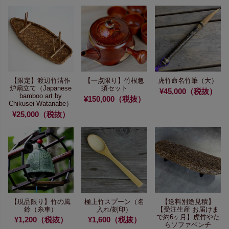
【限定】渡辺竹清作
【一点限り】竹根急
虎竹命名竹筆（大）
炉扇立て
（Japanese
須セット
¥45,000（税抜）
bamboo art by
¥150,000（税抜）
Chikusei Watanabe）
¥25,000（税抜）
【現品限り】竹の風
極上竹スプーン
（名
【送料別途見積】
鈴（糸車）
入れ/刻印）
【受注生産 お届けま
で約6ヶ月】
虎竹やた
¥1,200（税抜）
¥1,600（税抜）
らソファベンチ