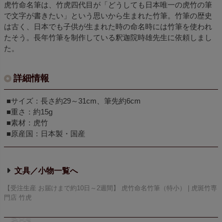
虎竹命名筆は、竹虎四代目が「どうしても日本唯一の虎竹の筆
で文字が書きたい」という思いから生まれた竹筆。竹筆の歴史
は古く、日本でも子供が生まれた時の命名時には竹筆を使われ
たそう。長年竹筆を制作している釈迦院時雄先生に依頼しまし
た。
詳細情報
■サイズ：長さ約29～31cm、筆先約6cm
■重さ：約15g
■素材：虎竹
■原産国：日本製・国産
文具／小物
【受注生産 お届けまで約10日～2週間】 虎竹命名竹筆（特小） | 虎斑竹専
門店 竹虎