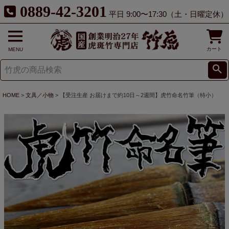
0889-42-3201
平日 9:00〜17:30（土・日曜定休）
カート
MENU
HOME
文具／小物
【受注生産 お届けまで約10日～2週間】虎竹命名竹筆（特小）