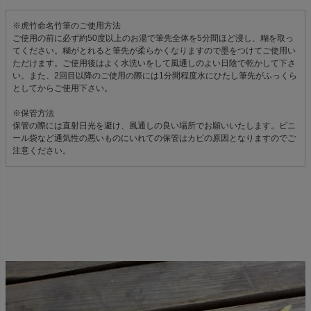
※虎竹命名竹筆のご使用方法
ご使用の前に必ず約50度以上のお湯で筆先全体を5分間ほど浸し、糊を取っ
てください。糊がとれると筆先が柔らかくなりますので墨をつけてご使用い
ただけます。ご使用後はよく水洗いをして風通しのよい日陰で乾かして下さ
い。また、2回目以降のご使用の際には1分間程度水にひたし筆先がふっくら
としてからご使用下さい。
※保管方法
保管の際には直射日光を避け、風通しの良い場所でお願いいたします。ビニ
ール袋など通気性の悪いものにいれての保管はカビの原因となりますのでご
注意ください。