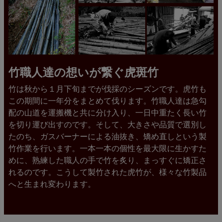
竹職人達の想いが繋ぐ虎斑竹
竹は秋から１月下旬までが伐採のシーズンです。虎竹も
この期間に一年分をまとめて伐ります。竹職人達は急勾
配の山道を運搬機と共に分け入り、一日中重たく長い竹
を切り運び出すのです。そして、大きさや品質で選別し
たのち、ガスバーナーによる油抜き、矯め直しという製
竹作業を行います。一本一本の個性を最大限に生かすた
めに、熟練した職人の手で竹を炙り、まっすぐに矯正さ
れるのです。こうして製竹された虎竹が、様々な竹製品
へと生まれ変わります。