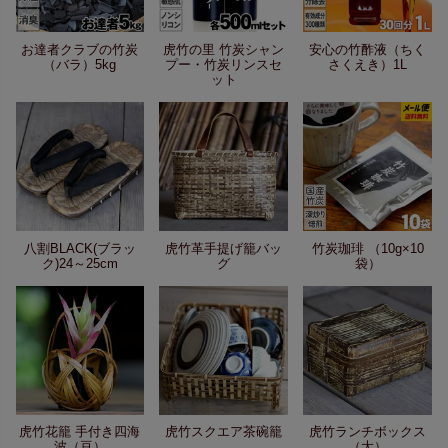
お達者クラブの竹炭
虎竹の里 竹炭シャン
安心の竹酢液（ちく
（バラ）5kg
プー・竹炭リンスセ
さくえき）1L
ット
八割BLACK(ブラッ
虎竹革手提げ籠バッ
竹炭珈琲 （10g×10
ク)24～25cm
グ
袋）
虎竹花籠 手付き四海
虎竹スクエア茶碗籠
虎竹ランチボックス
波（豆）
（大）