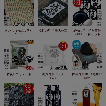
えびら（竹編み平か
虎竹の里 竹炭大粒豆
虎竹の里 竹炭石鹸
ご）大
（100g）3個セット
竹炭サプリメント
調湿竹炭パック
国産竹炭100％熟睡ピ
（大）
ロー