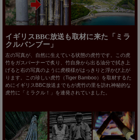
イギリスBBC放送も取材に来た「ミラ
クルバンブー」
左の写真が、自然に生えている状態の虎竹です。この虎
竹をガスバーナーで炙り、竹自身から出る油分で拭き上
げると右の写真のように虎模様がはっきりと浮かび上が
ります。この珍しい虎竹（Tiger Bamboo）を取材するた
めにイギリスBBC放送までもが虎竹の里を訪れ神秘的な
虎竹に「ミラクル！」を連発されていました。