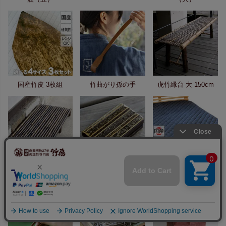
国産竹皮 3枚組
竹曲がり孫の手
虎竹縁台 大 150cm
黒竹玄関すのこ
虎竹名刺入れ（名入
竹炭ベッドパッド
90cm
れ/刻印）
（マット）シングル