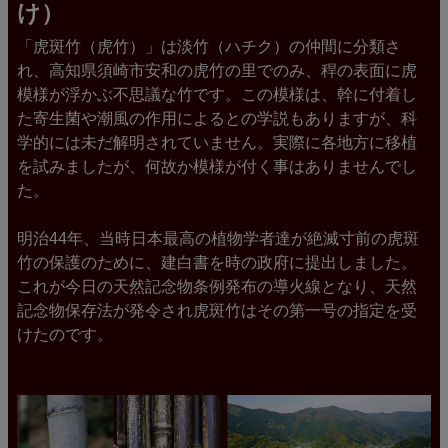
け）
「虎斑竹（虎竹）」は淡竹（ハチク）の仲間に分類さ
れ、高知県須崎市安和の虎竹の里でのみ、稈の表面に虎
模様が浮かぶ不思議な竹です。この模様は、幹に付着し
た寄生菌や潮風の作用によるとの学説もありますが、科
学的には未だ解明されていません。実際に各地方に移植
を試みましたが、何故か模様が付く事はありませんでし
た。
明治44年、当時日本最高の植物学者達が絶滅寸前の虎斑
竹の保護のために、建白書を時の政府に提出しました。
これが今日の天然記念物条例発布の導火線となり、天然
記念物保存法が発令され虎斑竹はその第一号の指定を受
けたのです。