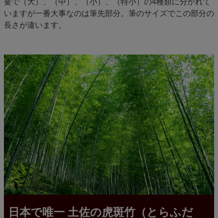
要で（大）、（中）、（小）、（特小）の4種類に分かれて
いますが一番大事なのは筆先部分。筆のサイズでこの部分の
長さが違います。
日本で唯一 土佐の虎斑竹（とらふだ