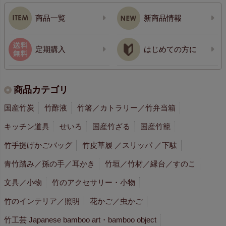
商品一覧
新商品情報
定期購入
はじめての方に
商品カテゴリ
国産竹炭
竹酢液
竹箸／カトラリー／竹弁当箱
キッチン道具
せいろ
国産竹ざる
国産竹籠
竹手提げかごバッグ
竹皮草履 ／スリッパ ／下駄
青竹踏み／孫の手／耳かき
竹垣／竹材／縁台／すのこ
文具／小物
竹のアクセサリー・小物
竹のインテリア／照明
花かご／虫かご
竹工芸 Japanese bamboo art・bamboo object