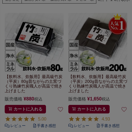
【飲料水、炊飯用】最高級竹炭
【飲料水、炊飯用】最高級竹炭
（平炭）80g
昔ながらの土窯づ
（平炭）200g
昔ながらの土窯づ
くり
熟練竹炭職人が高温で焼き
くり
熟練竹炭職人が高温で焼き
上げました
上げました
販売価格
¥
880
販売価格
¥
1,650
税込
税込
カートに入れる
カートに入れる
5.00
4.93