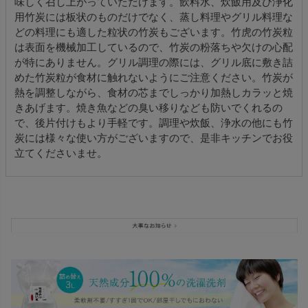
味しく召し上がっていただけます。飲料水、炊飯用及び浄化
用竹炭には板状のものだけでなく、蒸し料理やグリル料理な
どの料理にも適した粒状の竹炭もございます。竹虎の竹炭粒
は表面を機械加工しているので、竹炭の粉落ちや欠けの心配
が特にありません。グリル調理の際には、グリル底に敷き詰
めた竹炭粒が食材に触れないようにご注意ください。竹炭が
熱を調整しながら、食材の芯までしっかり加熱しカラッと焼
きあげます。焼き魚などの臭い移りなども防いでくれるの
で、後片付けもより手軽です。調理や炊飯、浄水の他にも竹
炭には様々な使い方がございますので、是非キッチンでお役
立てくださいませ。