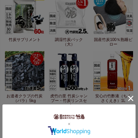
竹炭サプリメント
調湿竹炭パック
国産竹炭100％熟睡ピ
（大）
ロー
お達者クラブの竹炭
虎竹の里 竹炭シャン
安心の竹酢液（ちく
（バラ）5kg
プー・竹炭リンスセ
さくえき）1L
ット