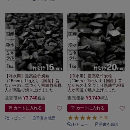
【浄水用】最高級竹炭粒
【浄水用】最高級竹炭粒
（15mm）1kg入り
【国産】昔
（20mm）1kg入り
【国産】昔
ながらの土窯づくり
熟練竹炭職
ながらの土窯づくり
熟練竹炭職
人が高温で焼き上げました
人が高温で焼き上げました
販売価格
¥
3,740
販売価格
¥
3,740
税込
税込
カートに入れる
カートに入れる
5.00