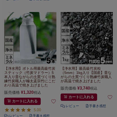
【浄水用】
ボトル用最高級竹炭
【浄水用】最高級竹炭粒
スティック
（竹炭マドラー）5
（5mm）1kg入り
【国産】昔な
本入り
昔ながらの土窯づくり
熟
がらの土窯づくり
熟練竹炭職人
練竹炭職人が極太孟宗竹にこだ
が高温で焼き上げました
わり
高温で焼き上げました
販売価格
¥
3,740
税込
販売価格
¥
1,320
税込
カートに入れる
カートに入れる
5.00