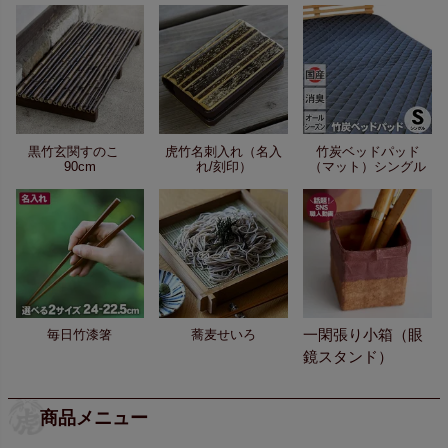
黒竹玄関すのこ
虎竹名刺入れ（名入
竹炭ベッドパッド
90cm
れ/刻印）
（マット）シングル
一閑張り小箱（眼
毎日竹漆箸
蕎麦せいろ
鏡スタンド）
商品メニュー