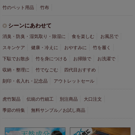
竹のペット用品
竹布
シーンにあわせて
消臭・防臭・湿気取り・除湿に
食を楽しむ
お風呂で
スキンケア
健康・冷えに
おやすみに
竹を履く
下駄でお散歩
竹を身につける
お掃除で
お洗濯で
収納・整理に
竹でなごむ
四代目おすすめ
刻印・名入れ・記念品
アウトレットセール
虎竹製品
伝統の竹細工
別注商品
大口注文
季節の特集
無料サンプル／お試し商品