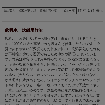
8
件中
1
-
8
件表示
並び替え
価格が安い順
価格が高い順
レビュー順
飲料水・炊飯用竹炭
飲料水、炊飯用及び浄化用竹炭は、飲食に活用することを目
的に1000℃前後の高温で竹を焼きあげ炭化したものです。軟
質で割れやすい低温炭化した竹炭に比べ、高温炭化した竹炭
は不純物が少なく硬質であるため浄水や調理に向いていま
す。竹炭は水質浄化作用を持っており、水道水に含まれるカ
ルキ臭や塩素を吸着すると同時に、水分子を小さく分解し体
内の水分吸収を促します。また竹炭の持つ約40種類のミネラ
ル成分（カリウム・カルシウム・マグネシウム・鉄分など）
が水道水に溶け出すため、ウォーターピッチャーやペットボ
トルに竹炭を水と一緒に一晩いれておくだけで天然のミネラ
ル水が出来上がるのです。炊飯の際は電気炊飯器にお米と一
緒に炊いて頂くとミネラル分が溶け出すことはもちろん、黄
ばみをおさえご飯特有の臭いも吸収してくれるので古米も美