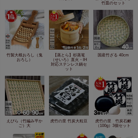
竹皿のセット
竹製大根おろし（鬼
【蒸とら】杉蒸篭
国産竹ざる 40cm
おろし）
（せいろ）直火・IH
対応ステンレス鍋セ
ット
えびら（竹編み平か
虎竹の里 竹炭大粒豆
虎竹の里 竹炭石鹸
ご）大
（100g）3個セット