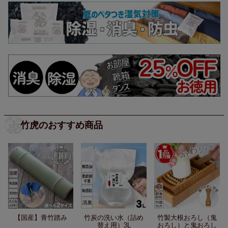
竹虎のおすすめ商品
【国産】青竹踏み
竹炭の洗い水（詰め
竹製大根おろし（鬼
替え用）3L
おろし）と鬼おろし