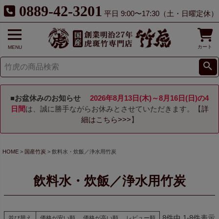
0889-42-3201
平日 9:00〜17:30（土・日曜定休）
カート
MENU
■お盆休みのお知らせ
2026年8月13日(木)～8月16日(日)の4
日間
は、誠に勝手ながらお休みとさせていただきます。【
詳
細はこちら>>>
】
HOME
国産竹炭
飲料水・炊飯／浄水用竹炭
飲料水・炊飯／浄水用竹炭
8
件中
1
-
8
件表示
並び替え
価格が安い順
価格が高い順
レビュー順