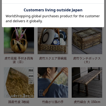
八割BLACK(ブラッ
虎竹革手提げ籠バッ
竹炭珈琲 （10g×10
ク)24～25cm
グ
袋）
虎竹花籠 手付き四海
虎竹スクエア茶碗籠
虎竹ランチボックス
波（豆）
（大）
国産竹皮 3枚組
竹曲がり孫の手
虎竹縁台 大 150cm