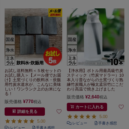
お試し送料無料
＜５枚セットの
【浄水用】
ボトル用最高級竹炭
お試し購入＞
【メール便でお届
スティック
（竹炭マドラー）10
け】
土窯づくりの飲料水・炊飯
本入り
昔ながらの土窯づくり
熟
用竹炭
水道水が、こんなに美味
練竹炭職人が極太孟宗竹にこだ
しい！
ワンランク上のお米にな
わり
高温で焼き上げました
る！
販売価格
¥
2,640
税込
販売価格
¥
770
税込
カートに入れる
詳細を見る
5.00
5.00