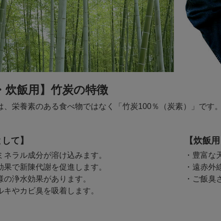
・炊飯用】竹炭の特徴
は、栄養素のある食べ物ではなく「竹炭100％（炭素）」です
として】
【炊飯用
ミネラル成分が溶け込みます。
・豊富な
効果で新陳代謝を促進します。
・遠赤外
様の浄水効果があります。
・ご飯臭
ルキやカビ臭を吸着します。