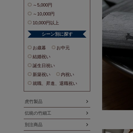
～5,000円
～10,000円
10,000円以上
シーン別に探す
お歳暮
お中元
結婚祝い
誕生日祝い
新築祝い
内祝い
就職、昇進、退職祝い
虎竹製品
伝統の竹細工
別注商品