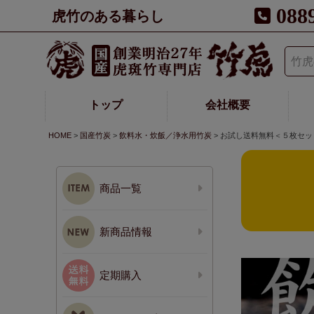
088
虎竹のある暮らし
トップ
会社概要
HOME
国産竹炭
飲料水・炊飯／浄水用竹炭
お試し送料無料＜５枚セッ
商品一覧
新商品情報
定期購入