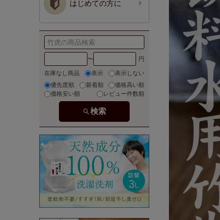
はじめての方に
〜
在庫なし商品
表示
表示しない
優先度順
新着順
価格高い順
価格安い順
レビュー件数順
検索