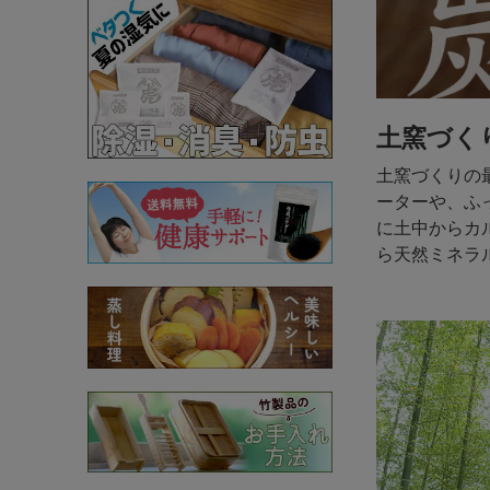
土窯づく
土窯づくりの
ーターや、ふ
に土中からカ
ら天然ミネラ