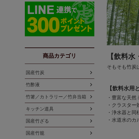
商品カテゴリ
【飲料水
そもそも竹炭
国産竹炭
竹酢液
【飲料水用
竹箸／カトラリー／竹弁当箱
・豊富な天然
・クラスター
キッチン道具
・浄水器と同
・水道水のカ
国産竹ざる
国産竹籠