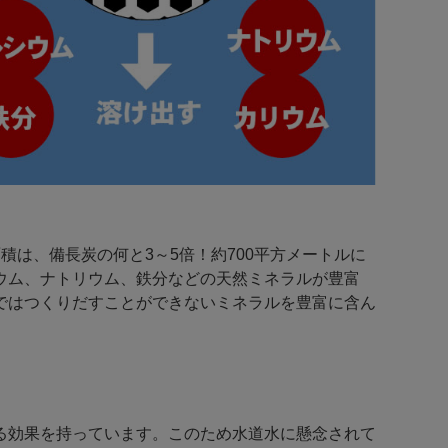
は、備長炭の何と3～5倍！約700平方メートルに
ウム、ナトリウム、鉄分などの天然ミネラルが豊富
ではつくりだすことができないミネラルを豊富に含ん
る効果を持っています。このため水道水に懸念されて