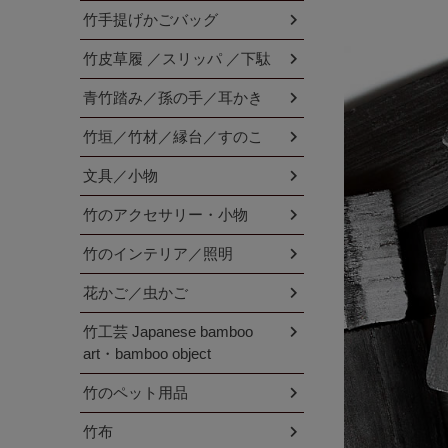
竹手提げかごバッグ
竹皮草履 ／スリッパ ／下駄
青竹踏み／孫の手／耳かき
竹垣／竹材／縁台／すのこ
文具／小物
竹のアクセサリー・小物
竹のインテリア／照明
花かご／虫かご
竹工芸 Japanese bamboo
art・bamboo object
竹のペット用品
竹布