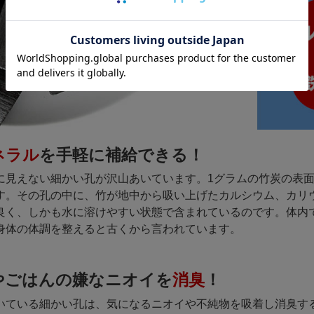
ネラル
を手軽に補給できる！
に見えない細かい孔が沢山あいています。1グラムの竹炭の表面積
す。その孔の中に、竹が地中から吸い上げたカルシウム、カリ
良く、しかも水に溶けやすい状態で含まれているのです。体内
身体の体調を整えると古くから言われています。
水やごはんの嫌なニオイを
消臭
！
いている細かい孔は、気になるニオイや不純物を吸着し消臭す