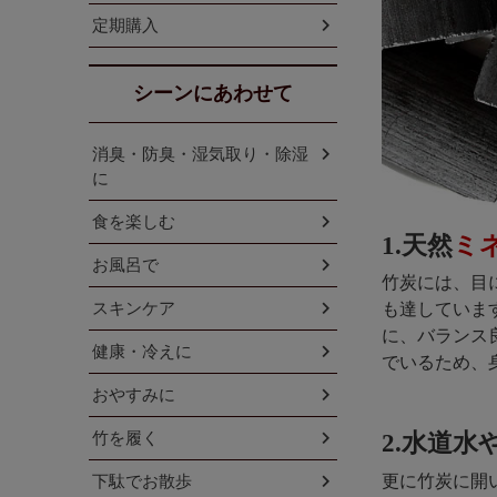
定期購入
シーンにあわせて
消臭・防臭・湿気取り・除湿
に
食を楽しむ
1.天然
ミ
お風呂で
竹炭には、目
スキンケア
も達していま
に、バランス
健康・冷えに
でいるため、
おやすみに
竹を履く
2.水道
更に竹炭に開
下駄でお散歩