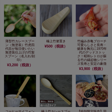
薄型竹カレースプー
極上竹箸置き
竹編み赤亀ブローチ
ン（無塗装）
竹虎四
可愛らしさと長寿・
¥500（税抜）
代目が毎日使いたい
健康を胸元に
1970年
無塗装仕上げの竹製
代のデッドストッ
スプーン
（名入れ/刻
ク！
昭和レトロが蘇
印）
る
竹の縁起物シリー
ズ
長寿と安定の象徴
¥3,200（税抜）
¥3,900（税抜）
コーヒーサイフォン
極上竹カレースプー
【特別限定販売】
羽