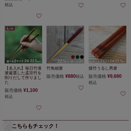
税込
【名入れ】毎日竹漆
竹角細箸
煤竹うるし男箸
箸
厳選した孟宗竹を
販売価格
¥
880
販売価格
¥
9,680
税込
削りだして作りまし
た
税込
販売価格
¥
1,100
税込
こちらもチェック！