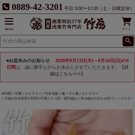
0889-42-3201
平日 9:00〜17:30（土・日曜定休）
カート
MENU
■お盆休みのお知らせ
2026年8月13日(木)～8月16日(日)の4
日間
は、誠に勝手ながらお休みとさせていただきます。【
詳
細はこちら>>>
】
HOME
竹箸／カトラリー／竹弁当箱
箸／マイ箸／カトラリー
竹編み魚型箸置き昭和の竹職人スゴ技！網代編みと束ね編みの合わせ技でレトロモダン