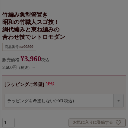
竹編み魚型箸置き
昭和の竹職人スゴ技！
網代編みと束ね編みの
合わせ技でレトロモダン
商品番号
sa00899
¥
3,960
販売価格
税込
3,600円
（税抜）～
[ラッピングご希望]
(必須)
お気に入りに登録する