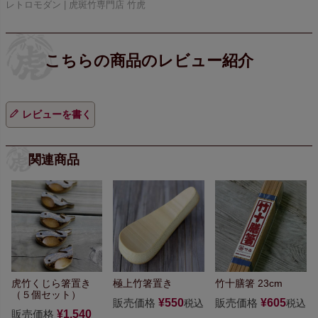
レトロモダン | 虎斑竹専門店 竹虎
レビューを書く
関連商品
虎竹くじら箸置き
極上竹箸置き
竹十膳箸 23cm
（５個セット）
販売価格
¥
550
販売価格
¥
605
税込
税込
販売価格
¥
1,540