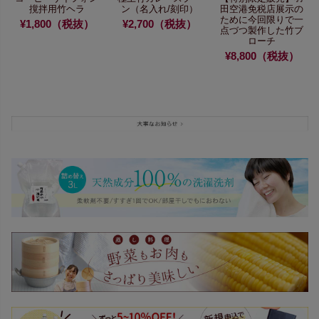
撹拌用竹ヘラ
ン
（名入れ/刻印）
田空港免税店展示の
ために
今回限りで一
¥1,800（税抜）
¥2,700（税抜）
点づつ製作した
竹ブ
ローチ
¥8,800（税抜）