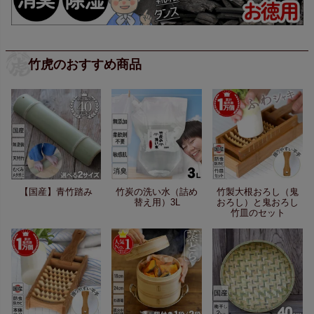
竹虎のおすすめ商品
【国産】青竹踏み
竹炭の洗い水（詰め
竹製大根おろし（鬼
替え用）3L
おろし）と鬼おろし
竹皿のセット