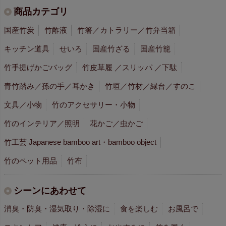
商品カテゴリ
国産竹炭
竹酢液
竹箸／カトラリー／竹弁当箱
キッチン道具
せいろ
国産竹ざる
国産竹籠
竹手提げかごバッグ
竹皮草履 ／スリッパ ／下駄
青竹踏み／孫の手／耳かき
竹垣／竹材／縁台／すのこ
文具／小物
竹のアクセサリー・小物
竹のインテリア／照明
花かご／虫かご
竹工芸 Japanese bamboo art・bamboo object
竹のペット用品
竹布
シーンにあわせて
消臭・防臭・湿気取り・除湿に
食を楽しむ
お風呂で