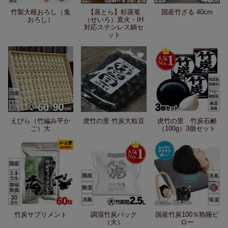
竹製大根おろし（鬼
【蒸とら】杉蒸篭
国産竹ざる 40cm
おろし）
（せいろ）直火・IH
対応ステンレス鍋セ
ット
えびら（竹編み平か
虎竹の里 竹炭大粒豆
虎竹の里 竹炭石鹸
ご）大
（100g）3個セット
竹炭サプリメント
調湿竹炭パック
国産竹炭100％熟睡ピ
（大）
ロー