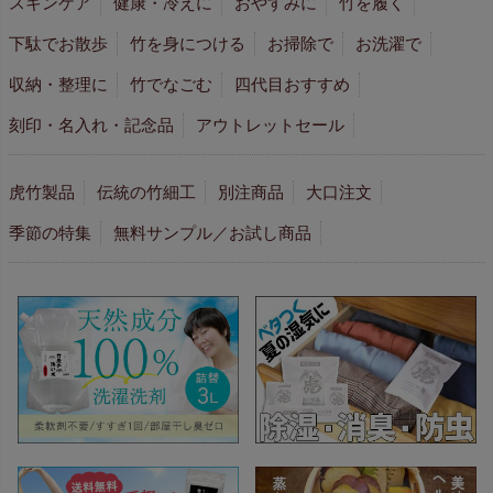
スキンケア
健康・冷えに
おやすみに
竹を履く
下駄でお散歩
竹を身につける
お掃除で
お洗濯で
収納・整理に
竹でなごむ
四代目おすすめ
刻印・名入れ・記念品
アウトレットセール
虎竹製品
伝統の竹細工
別注商品
大口注文
季節の特集
無料サンプル／お試し商品