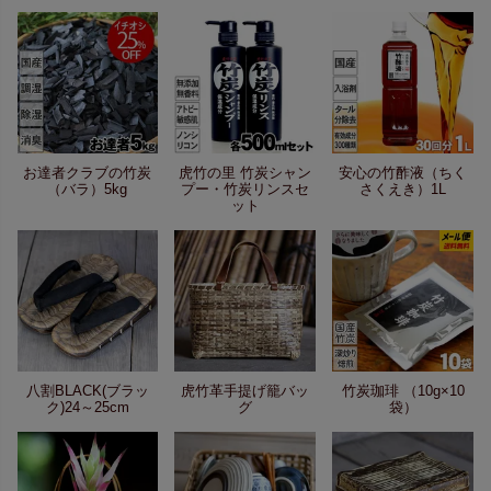
お達者クラブの竹炭
虎竹の里 竹炭シャン
安心の竹酢液（ちく
（バラ）5kg
プー・竹炭リンスセ
さくえき）1L
ット
八割BLACK(ブラッ
虎竹革手提げ籠バッ
竹炭珈琲 （10g×10
ク)24～25cm
グ
袋）