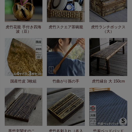
虎竹花籠 手付き四海
虎竹スクエア茶碗籠
虎竹ランチボックス
波（豆）
（大）
国産竹皮 3枚組
竹曲がり孫の手
虎竹縁台 大 150cm
黒竹玄関すのこ
虎竹名刺入れ（名入
竹炭ベッドパッド