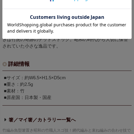
商品説明
熟練職人が丁寧に編み上げた、愛らしい魚型の竹箸置き。繊細
な編み目と竹ならではのやさしい風合いが食卓を彩り、毎日の
食事に和の趣と手仕事の温もりを添えてくれます。竹編み箸置
きは竹虎の奇跡のデッドストック。昭和の時代から大切に保管
されていた小さな逸品です。
詳細情報
■サイズ：約W6.5×H1.5×D5cm
■重さ：約2.5g
■素材：竹
■原産国：日本製・国産
箸／マイ箸／カトラリー
竹編み魚型箸置き昭和の竹職人スゴ技！網代編みと束ね編みの合わせ技で