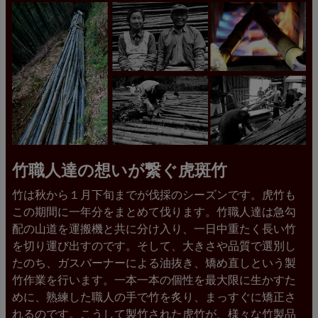
竹職人達の想いが繋ぐ虎斑竹
竹は秋から１月下旬までが伐採のシーズンです。虎竹も
この期間に一年分をまとめて伐ります。竹職人達は急勾
配の山道を運搬機と共に分け入り、一日中重たく長い竹
を切り運び出すのです。そして、大きさや品質で選別し
たのち、ガスバーナーによる油抜き、矯め直しという製
竹作業を行います。一本一本の個性を最大限に生かすた
めに、熟練した職人の手で竹を炙り、まっすぐに矯正さ
れるのです。こうして製竹された虎竹が、様々な竹製品