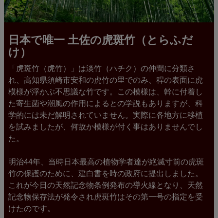
日本で唯一 土佐の虎斑竹（とらふだ
け）
「虎斑竹（虎竹）」は淡竹（ハチク）の仲間に分類さ
れ、高知県須崎市安和の虎竹の里でのみ、稈の表面に虎
模様が浮かぶ不思議な竹です。この模様は、幹に付着し
た寄生菌や潮風の作用によるとの学説もありますが、科
学的には未だ解明されていません。実際に各地方に移植
を試みましたが、何故か模様が付く事はありませんでし
た。
明治44年、当時日本最高の植物学者達が絶滅寸前の虎斑
竹の保護のために、建白書を時の政府に提出しました。
これが今日の天然記念物条例発布の導火線となり、天然
記念物保存法が発令され虎斑竹はその第一号の指定を受
けたのです。