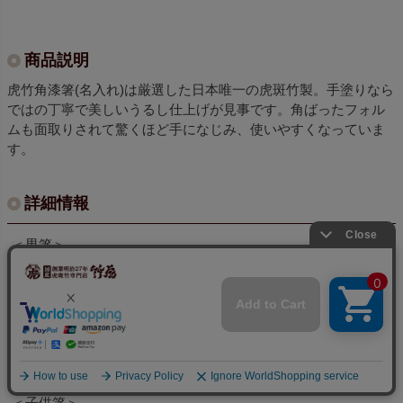
商品説明
虎竹角漆箸(名入れ)は厳選した日本唯一の虎斑竹製。手塗りなら
ではの丁寧で美しいうるし仕上げが見事です。角ばったフォル
ムも面取りされて驚くほど手になじみ、使いやすくなっていま
す。
詳細情報
＜男箸＞
■サイズ：約24cm
■重さ：約10g
＜女箸＞
■サイズ：約22.5cm
■重さ：約6g
＜子供箸＞