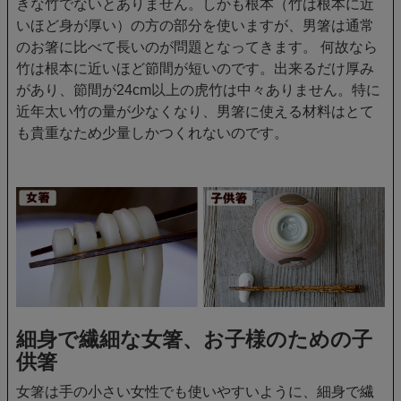
きな竹でないとありません。しかも根本（竹は根本に近
いほど身が厚い）の方の部分を使いますが、男箸は通常
のお箸に比べて長いのが問題となってきます。 何故なら
竹は根本に近いほど節間が短いのです。出来るだけ厚み
があり、節間が24cm以上の虎竹は中々ありません。特に
近年太い竹の量が少なくなり、男箸に使える材料はとて
も貴重なため少量しかつくれないのです。
細身で繊細な女箸、お子様のための子
供箸
女箸は手の小さい女性でも使いやすいように、細身で繊