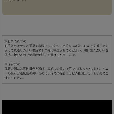
※お手入れ方法
お手入れはサッと手早く水洗いして完全に水分をふき取ったあと直射日光を
さけて風通しのよい場所で十二分に乾燥させてください。浸け置き洗いや食
器洗い機などのご使用は絶対にお避けくださいませ。
※保管方法
保管の際には直射日光を避け、風通しの良い場所でお願いいたします。ビニ
ール袋など通気性の悪いものにいれての保管はカビの原因となりますのでご
注意ください。