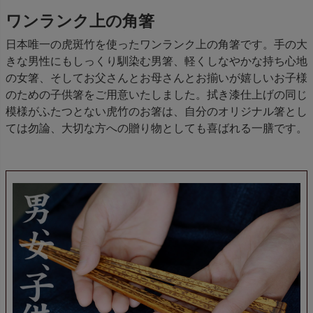
ワンランク上の角箸
日本唯一の虎斑竹を使ったワンランク上の角箸です。手の大
きな男性にもしっくり馴染む男箸、軽くしなやかな持ち心地
の女箸、そしてお父さんとお母さんとお揃いが嬉しいお子様
のための子供箸をご用意いたしました。拭き漆仕上げの同じ
模様がふたつとない虎竹のお箸は、自分のオリジナル箸とし
ては勿論、大切な方への贈り物としても喜ばれる一膳です。