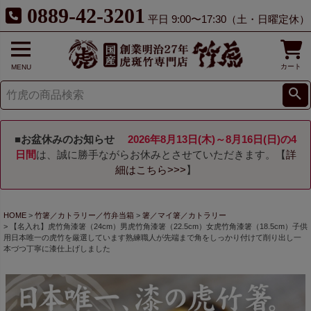
0889-42-3201
平日 9:00〜17:30（土・日曜定休）
カート
MENU
■お盆休みのお知らせ
2026年8月13日(木)～8月16日(日)の4
日間
は、誠に勝手ながらお休みとさせていただきます。【
詳
細はこちら>>>
】
HOME
竹箸／カトラリー／竹弁当箱
箸／マイ箸／カトラリー
【名入れ】虎竹角漆箸（24cm）男虎竹角漆箸（22.5cm）女虎竹角漆箸（18.5cm）子供
用日本唯一の虎竹を厳選しています熟練職人が先端まで角をしっかり付けて削り出し一
本づつ丁寧に漆仕上げしました