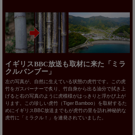
イギリスBBC放送も取材に来た「ミラ
クルバンブー」
左の写真が、自然に生えている状態の虎竹です。この虎
竹をガスバーナーで炙り、竹自身から出る油分で拭き上
げると右の写真のように虎模様がはっきりと浮かび上が
ります。この珍しい虎竹（Tiger Bamboo）を取材するた
めにイギリスBBC放送までもが虎竹の里を訪れ神秘的な
虎竹に「ミラクル！」を連発されていました。