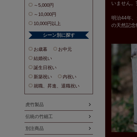
いません。
～5,000円
～10,000円
明治44年
10,000円以上
の天然記念
シーン別に探す
お歳暮
お中元
結婚祝い
誕生日祝い
新築祝い
内祝い
就職、昇進、退職祝い
虎竹製品
伝統の竹細工
別注商品