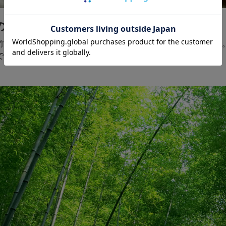
の虎模様
竹の里でしか成育しない虎模様が独特の雰囲気を醸しだします
です。