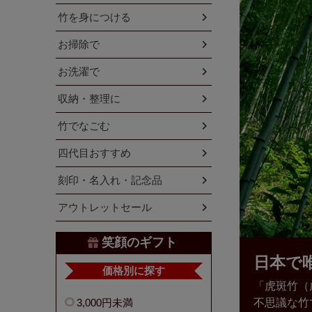
竹を身につける
お掃除で
お洗濯で
収納・整理に
竹でなごむ
四代目おすすめ
刻印・名入れ・記念品
アウトレットセール
笑顔のギフト
日本で
価格別に探す
「虎斑竹（
3,000円未満
不思議な竹