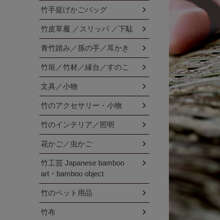
竹手提げかごバッグ
竹皮草履 ／スリッパ ／下駄
青竹踏み／孫の手／耳かき
竹垣／竹材／縁台／すのこ
文具／小物
竹のアクセサリー・小物
竹のインテリア／照明
花かご／虫かご
竹工芸 Japanese bamboo
art・bamboo object
竹のペット用品
竹布