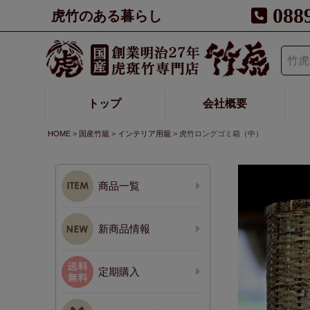
088
虎竹のある暮らし
トップ
会社概要
HOME
国産竹籠
インテリア用籠
虎竹ロングゴミ箱（中）
商品一覧
新商品情報
定期購入