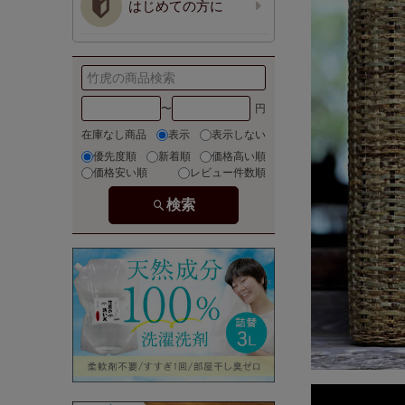
はじめての方に
〜
在庫なし商品
表示
表示しない
優先度順
新着順
価格高い順
価格安い順
レビュー件数順
検索