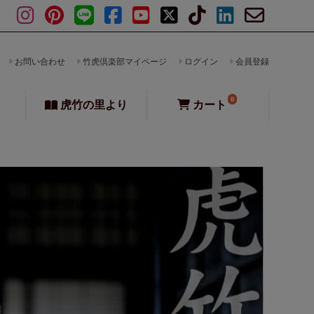
お問い合わせ
竹虎倶楽部マイページ
ログイン
会員登録
0
虎竹の里より
カート