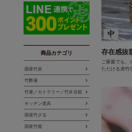
存在感抜
商品カテゴリ
ご家庭でも、
ただける虎竹
国産竹炭
竹酢液
竹箸／カトラリー／竹弁当箱
キッチン道具
国産竹ざる
国産竹籠