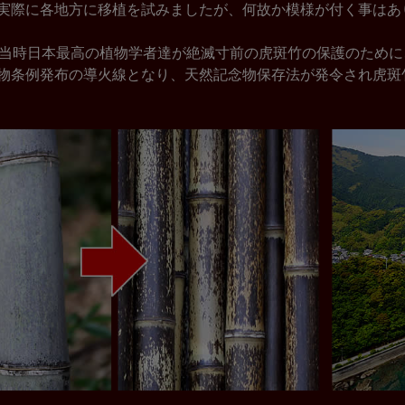
実際に各地方に移植を試みましたが、何故か模様が付く事はあ
、当時日本最高の植物学者達が絶滅寸前の虎斑竹の保護のため
物条例発布の導火線となり、天然記念物保存法が発令され虎斑