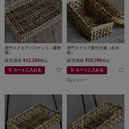
虎竹スクエアバスケット（書類
虎竹スクエア蓋付き籠（弁当
籠）
箱）
販売価格
¥
12,100
販売価格
¥
10,780
税込
税込
カートに入れる
カートに入れる