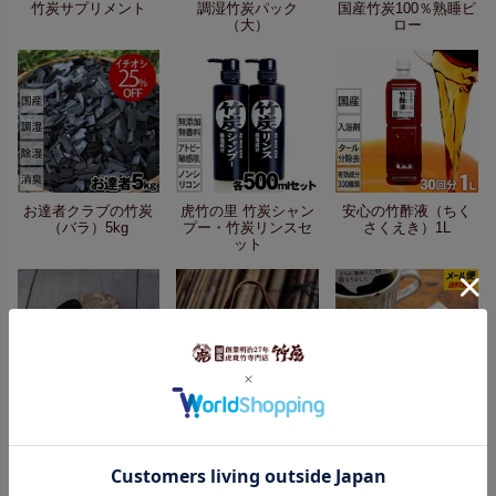
竹炭サプリメント
調湿竹炭パック
国産竹炭100％熟睡ピ
（大）
ロー
お達者クラブの竹炭
虎竹の里 竹炭シャン
安心の竹酢液（ちく
（バラ）5kg
プー・竹炭リンスセ
さくえき）1L
ット
八割BLACK(ブラッ
虎竹革手提げ籠バッ
竹炭珈琲 （10g×10
ク)24～25cm
グ
袋）