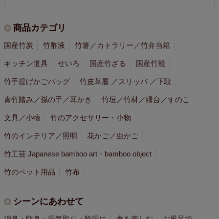
商品カテゴリ
国産竹炭
竹酢液
竹箸／カトラリー／竹弁当箱
キッチン道具
せいろ
国産竹ざる
国産竹籠
竹手提げかごバッグ
竹皮草履 ／スリッパ ／下駄
青竹踏み／孫の手／耳かき
竹垣／竹材／縁台／すのこ
文具／小物
竹のアクセサリー・小物
竹のインテリア／照明
花かご／虫かご
竹工芸 Japanese bamboo art・bamboo object
竹のペット用品
竹布
シーンにあわせて
消臭・防臭・湿気取り・除湿に
食を楽しむ
お風呂で