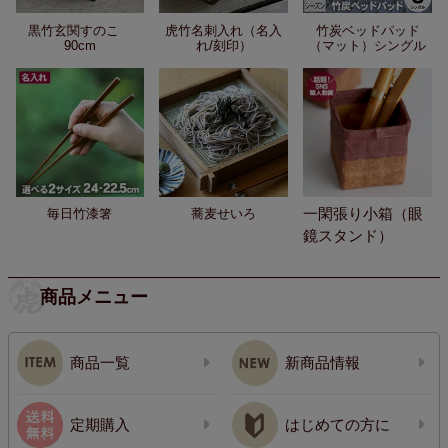
黒竹玄関すのこ
虎竹名刺入れ（名入
竹炭ベッドパッド
90cm
れ/刻印）
（マット）シングル
一閑張り小箱（眼
毎日竹漆箸
蕎麦せいろ
鏡スタンド）
商品メニュー
商品一覧
新商品情報
定期購入
はじめての方に