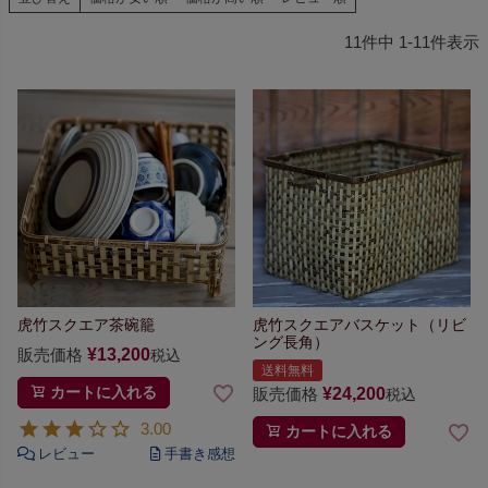
11
件中
1
-
11
件表示
虎竹スクエア茶碗籠
虎竹スクエアバスケット（リビ
ング長角）
販売価格
¥
13,200
税込
送料無料
カートに入れる
販売価格
¥
24,200
税込
3.00
カートに入れる